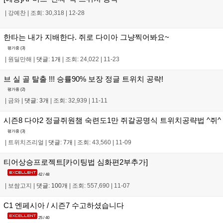
|
강예찬
|
조회: 30,318
|
12-28
한타는 내가 지배한다. 쥐로 다이아 그냥찍어봐요~
평가중 (
3
)
|
원딜만해
|
댓글: 1개
|
조회: 24,022
|
11-23
브 실 골 탈출 !!! 승률90% 보장 정글 트위치 공략!
평가중 (
2
)
|
금와
|
댓글: 3개
|
조회: 32,939
|
11-11
시즌8 다야2 정글쥐원챔 숙련도1만 쥐갈공명식 트위치공략법 ^쥐^
평가중 (
3
)
|
트위치즈리얼
|
댓글: 7개
|
조회: 43,560
|
11-09
티어상승프로젝트[카이팅법 심화편2부추가]
42 / 48
|
보쌈고지
|
댓글: 100개
|
조회: 557,690
|
11-07
C1 엔페시아 / 시즌7 수고하셨습니다
25 / 40