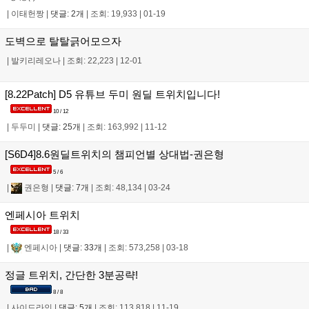
|
이태헌짱
|
댓글: 2개
|
조회: 19,933
|
01-19
도벽으로 탈탈긁어모으자
|
발키리레오나
|
조회: 22,223
|
12-01
[8.22Patch] D5 유튜브 두미 원딜 트위치입니다!
10 / 12
|
두두미
|
댓글: 25개
|
조회: 163,992
|
11-12
[S6D4]8.6원딜트위치의 챔피언별 상대법-권은형
5 / 6
|
권은형
|
댓글: 7개
|
조회: 48,134
|
03-24
엔페시아 트위치
18 / 33
|
엔페시아
|
댓글: 33개
|
조회: 573,258
|
03-18
정글 트위치, 간단한 3분공략!
8 / 8
|
사이드라인
|
댓글: 5개
|
조회: 113,818
|
11-19