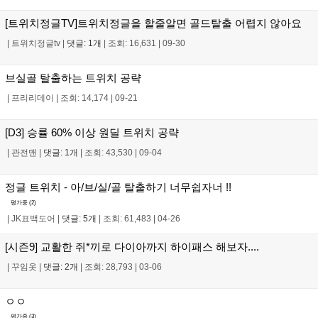
[트위치정글TV]트위치정글을 할줄알면 골드탈출 어렵지 않아요
|
트위치정글tv
|
댓글: 1개
|
조회: 16,631
|
09-30
브실골 탈출하는 트위치 공략
|
프리리데이
|
조회: 14,174
|
09-21
[D3] 승률 60% 이상 원딜 트위치 공략
|
관전맨
|
댓글: 1개
|
조회: 43,530
|
09-04
정글 트위치 - 아/브/실/골 탈출하기 너무쉽자너 !!
평가중 (
2
)
|
JK표백도어
|
댓글: 5개
|
조회: 61,483
|
04-26
[시즌9] 교활한 쥐*끼로 다이아까지 하이패스 해보자....
|
꾸임옷
|
댓글: 2개
|
조회: 28,793
|
03-06
ㅇㅇ
평가중 (
3
)