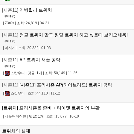
[시즌11]
역병힐러 트위치
평가중 (
1
)
|
Z3r0x
|
조회: 24,819
|
04-21
[시즌11]
정글 트위치 말구 원딜 트위치 하고 싶을때 보러오세용!
평가중 (
1
)
|
마시게
|
조회: 20,382
|
01-03
[시즌11]
AP 트위치 서폿 공략
평가중 (
1
)
|
스캇우터
|
댓글: 1개
|
조회: 50,149
|
11-25
[시즌11]
[시즌11] 프리시즌 AP(하이브리드) 트위치 공략
|
스캇우터
|
조회: 44,110
|
11-12
[트위치] 프리시즌을 준비 + 티아멧 트위치의 부활
|
서폿애쉬장인
|
댓글: 1개
|
조회: 15,077
|
10-10
트위치의 실체