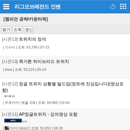
리그오브레전드
인벤
[챔피언 공략/카운터픽]
평가
조회
갱신
[시즌13]
트위치의 정석
|
기사식
|
조회: 63,799
|
07-23
[시즌13]
족가튼 하이브리드 트위치
|
3iew
|
조회: 50,224
|
05-24
[시즌12]
정글 트위치 상황별 빌드업(정트에 진심입니다)(영상포
함)
평가중 (
1
)
|
쿠큐카캬
|
댓글: 2개
|
조회: 34,960
|
03-04
[시즌11]
AP정글트위치 - 강의영상 포함
5 / 5
|
아이디kiss2
|
조회: 50,052
|
08-26