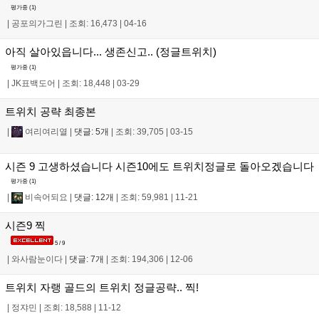
평가중 (
1
)
|
공포의가그린
|
조회: 16,473
|
04-16
아직 살아있읍니다... 생존신고.. (정글트위치)
평가중 (
1
)
|
JK표백도어
|
조회: 18,448
|
03-29
트위치 공략 최종본
|
여리여리열
|
댓글: 5개
|
조회: 39,705
|
03-15
시즌 9 고생하셨습니다 시즌10에도 트위치정글로 돌아오겠습니다
평가중 (
1
)
|
비속어되요
|
댓글: 12개
|
조회: 59,981
|
11-21
시즌9 찍
5 / 9
|
와사람눈이다
|
댓글: 7개
|
조회: 194,306
|
12-06
트위치 자랭 골드의 트위치 정글공략.. 찍!
|
정쟈민
|
조회: 18,588
|
11-12