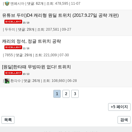
|
엔페시아
|
댓글: 62개
|
조회: 478,595
|
11-07
유튜브 두미)D4 캐리형 원딜 트위치 (2017.9.27일 공략 개편)
15 / 19
|
두두미
|
댓글: 29개
|
조회: 207,581
|
09-27
캐리의 정석, 정글 트위치 공략
11 / 16
|
7855
|
댓글: 29개
|
조회: 221,009
|
07-30
[원딜]한타때 무빙따윈 없다! 트위치
10 / 13
|
환각수
|
댓글: 26개
|
조회: 108,660
|
06-28
1
2
3
+5 페이지
목록
검색