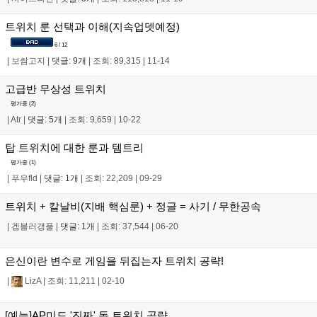
트위치 룬 선택과 이해(지속업뎃예정)
6 / 12
|
보쌈고지
|
댓글: 9개
|
조회: 89,315
|
11-14
고급반 무상성 트위치
평가중 (
2
)
|
Atr
|
댓글: 5개
|
조회: 9,659
|
10-22
탑 트위치에 대한 룬과 템트리
평가중 (
1
)
|
푸우fld
|
댓글: 1개
|
조회: 22,209
|
09-29
트위치 + 칼날비(지배 핵심룬) + 정글 = 사기 / 무한공속
|
겜블러갱플
|
댓글: 1개
|
조회: 37,544
|
06-20
은신이란 변수로 게임을 뒤집는자 트위치 공략!
|
LizA
|
조회: 11,211
|
02-10
[예능]AP미드 '진짜' 독 트위치 공략