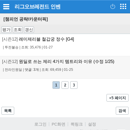
리그오브레전드
인벤
[챔피언 공략/카운터픽]
평가
조회
갱신
[시즌12]
레미제리블 철갑궁 정수 [G4]
|
투전불승
|
조회: 35,476
|
01-27
[시즌12]
원딜로 쓰는 제리 4가지 템트리와 이유 (수정 1/25)
|
전라인원딜
|
댓글: 3개
|
조회: 69,459
|
01-25
1
2
3
+5 페이지
목록
검색
로그인
PC화면
퀵링크
설정