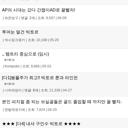
AP의 시대는 갔다 간잽이AD로 꿀빨자!
|
최문방구
|
댓글: 2개
|
조회: 9,597
|
06-09
투여눈 얼건 빅토르
|
섹시핑크몽키
|
조회: 10,168
|
05-20
,, 템트리 중심으로 (임시)
평가중 (
1
)
|
Komputer
|
조회: 9,866
|
05-02
[다1]봉풀주가 최고!! 빅토르 룬과 라인전
평가중 (
2
)
|
너뒤에엄마
|
댓글: 8개
|
조회: 21,338
|
04-27
본인 피지컬 좀 되는 브실골들은 골드 졸업할 때 까지만 꿀 빨자.
|
멘탈깨졌지예
|
조회: 7,824
|
04-20
★★★ [다4] 내셔 구인수 빅토르 ★★★★