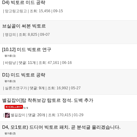
D4) 빅토르 미드 공략
|
망고링고링고
|
조회: 15,456
|
09-15
브실골이 써본 빅토르
|
명강의
|
조회: 8,825
|
09-07
[10.12] 미드 빅토르 연구
평가중 (
1
)
|
바람냥
|
댓글: 11개
|
조회: 47,161
|
06-16
D1) 미드 빅토르 공략
평가중 (
1
)
|
실론즈연구가
|
댓글: 9개
|
조회: 16,992
|
05-27
별길잡이]탑 착취보강 탑토르 정석. 도벽 추가
5 / 9
|
별길잡이
|
댓글: 20개
|
조회: 170,415
|
01-29
D4, 모1토르) 드디어 빅토르 패치. 곧 분석글 올리겠습니다.
평가중 (
2
)