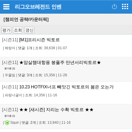
리그오브레전드
인벤
[챔피언 공략/카운터픽]
평가
조회
갱신
[시즌11]
[M1]프리시즌 빅토르
|
해랑아
|
댓글: 1개
|
조회: 39,638
|
01-07
[시즌11]
★암살챔대항용 봉풀주 만년서리빅토르★
평가중 (
1
)
|
우물빔
|
댓글: 3개
|
조회: 15,356
|
11-26
[시즌11]
10.23 HOTFIX너프 빼앗긴 빅토르의 봄은 오는가
|
파랑너굴이
|
조회: 14,356
|
11-16
[시즌11]
★★ [새시즌] 지리는 수확 빅토르 ★★
평가중 (
1
)
|
Squir
|
댓글: 2개
|
조회: 13,940
|
11-16