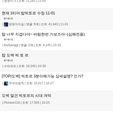
|
엥엥이긔
|
조회: 21,281
|
11-05
현재 1티어 탑빅토르 수정 11-01
평가중 (
2
)
|
방랑자의길
|
댓글: 5개
|
조회: 41,643
|
11-01
탑 너무 지겹다야~ 바텀한번 가보즈아~(심해전용)
평가중 (
1
)
|
Korbanggi
|
댓글: 2개
|
조회: 9,145
|
10-31
탑 도벽 빅 토 르
평가중 (
2
)
|
슈반세포
|
조회: 18,340
|
10-30
[TOP/도벽] 빅토르 3분이해가능 상세설명? 인가?
|
주작의법칙
|
조회: 15,017
|
10-27
도벽 얼건 빅토르의 시대 개막
|
Pioneer119
|
조회: 17,505
|
10-25