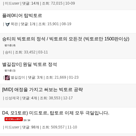
|
미드user
|
댓글: 14개
|
조회: 72,015
|
10-09
플레0티어 탑빅토르
|
목판
|
댓글: 1개
|
조회: 15,901
|
08-19
승티의 빅토르의 정석 / 빅토르의 모든것 (빅토르만 1500판이상)
평가중 (
4
)
|
승티
|
조회: 33,452
|
03-11
별길잡이] 원딜 빅토르 정석
평가중 (
1
)
|
별길잡이
|
댓글: 3개
|
조회: 21,669
|
01-23
[MID] 애정을 가지고 써보는 빅토르 공략
|
신성제국
|
댓글: 4개
|
조회: 38,553
|
12-17
D4, 모1토르) 미드토르, 탑토르 이제 모두 극딜입니다.
19 / 34
|
미드user
|
댓글: 98개
|
조회: 509,557
|
11-10