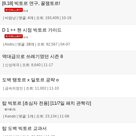
[8.18] 빅토르 연구, 꿀잼토르!
5 / 8
|
바람냥
|
댓글: 4개
|
조회: 193,409
|
10-19
D 1 ++ 현 시점 빅토르 가이드
4 / 6
|
Andru
|
댓글: 28개
|
조회: 92,567
|
04-07
역대급으로 쓰레기였던 시즌 8
|
신성제국
|
조회: 8,640
|
11-17
도벽 탱토르 x 딜토르 공략 o
|
금속의장인
|
조회: 11,002
|
11-10
탑 빅토르 [초심자 전용] [11/7일 패치 관짝각]
평가중 (
1
)
|
Kanab
|
댓글: 1개
|
조회: 23,134
|
11-08
탑 도벽 빅토르 교과서