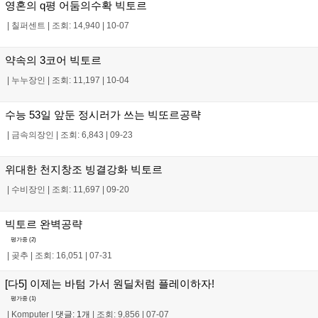
영혼의 q평 어둠의수확 빅토르
|
칠퍼센트
|
조회: 14,940
|
10-07
약속의 3코어 빅토르
|
누누장인
|
조회: 11,197
|
10-04
수능 53일 앞둔 정시러가 쓰는 빅또르공략
|
금속의장인
|
조회: 6,843
|
09-23
위대한 천지창조 빙결강화 빅토르
|
수비장인
|
조회: 11,697
|
09-20
빅토르 완벽공략
평가중 (
2
)
|
곶추
|
조회: 16,051
|
07-31
[다5] 이제는 바텀 가서 원딜처럼 플레이하자!
평가중 (
1
)
|
Komputer
|
댓글: 1개
|
조회: 9,856
|
07-07