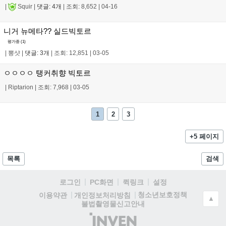
|
Squir
|
댓글: 4개
|
조회: 8,652
|
04-16
니거 뉴메타?? 실드빅토르
평가중 (
1
)
|
뽕샷
|
댓글: 3개
|
조회: 12,851
|
03-05
ㅇㅇㅇㅇ 탱커취향 빅토르
|
Riptarion
|
조회: 7,968
|
03-05
1
2
3
+5 페이지
목록
검색
로그인
PC화면
퀵링크
설정
청소년보호정책
이용약관
개인정보처리방침
▲
불법촬영물신고안내
(주)