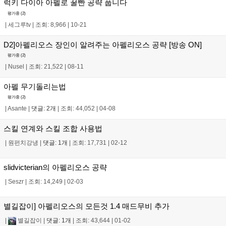
럭키 다이아 아펠로 꿀빤 공략 풉니다
평가중 (
2
)
|
세그루tv
|
조회: 8,966
|
10-21
D2]아펠리오스 장인이 알려주는 아펠리오스 공략 [방송 ON]
평가중 (
2
)
|
Nusel
|
조회: 21,522
|
08-11
아펠 무기돌리는법
평가중 (
2
)
|
Asante
|
댓글: 2개
|
조회: 44,052
|
04-08
스킬 연계와 스킬 조합 사용법
|
원펀치강냉
|
댓글: 1개
|
조회: 17,731
|
02-12
slidvicterian의 아펠리오스 공략
|
Seszr
|
조회: 14,249
|
02-03
별길잡이] 아펠리오스의 모든것 1.4 매드무비 추가
|
별길잡이
|
댓글: 1개
|
조회: 43,644
|
01-02