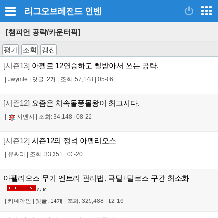
리그오브레전드
인벤
[챔피언 공략/카운터픽]
평가
조회
갱신
[시즌13]
아펠로 12연승하고 삘받아서 쓰는 공략.
|
Jwymle
|
댓글: 2개
|
조회: 57,148
|
05-06
[시즌12]
요즘은 치속돌풍몰왕이 최고시다.
|
시엔시
|
조회: 34,148
|
08-22
[시즌12]
시즌12의 정석 아펠리오스
|
유싸리
|
조회: 33,351
|
03-20
아펠리오스 무기 엔트리 관리법. 극딜+딜로스 구간 최소화
8 / 10
|
키네아인
|
댓글: 14개
|
조회: 325,488
|
12-16