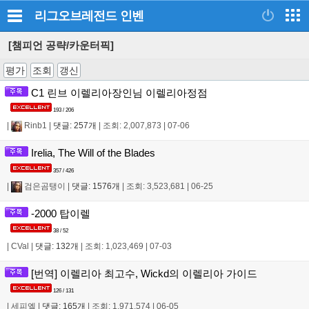
리그오브레전드
인벤
[챔피언 공략/카운터픽]
평가
조회
갱신
C1 린브 이렐리아장인님 이렐리아정점
193 / 206
|
Rinb1
|
댓글: 257개
|
조회: 2,007,873
|
07-06
Irelia, The Will of the Blades
357 / 426
|
검은곰탱이
|
댓글: 1576개
|
조회: 3,523,681
|
06-25
-2000 탑이렐
38 / 52
|
CVal
|
댓글: 132개
|
조회: 1,023,469
|
07-03
[번역] 이렐리아 최고수, Wickd의 이렐리아 가이드
126 / 131
|
세피엘
|
댓글: 165개
|
조회: 1,971,574
|
06-05