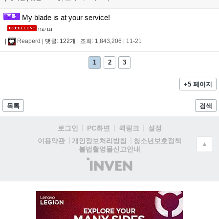
My blade is at your service!
114 / 141
|
Reaperd
|
댓글: 122개
|
조회: 1,843,206
|
11-21
1
2
3
+5 페이지
목록
검색
로그인
PC화면
퀵링크
설정
청소년보호정책
이용약관
개인정보처리방침
▲
불법촬영물신고안내
(주)
인
벤