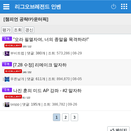
리그오브레전드
인벤
[챔피언 공략/카운터픽]
평가
조회
갱신
"오라 필멸자여, 너의 종말을 목격하라!"
100 / 112
|
부비트렙
|
댓글: 380개
|
조회: 573,286
|
08-29
[7.28 수정] 리메이크 말자하
146 / 152
|
푸른날개
|
댓글: 611개
|
조회: 894,870
|
08-05
나진 훈의 미드 AP 강좌 - #2 말자하
81 / 122
|
sxspp
|
댓글: 195개
|
조회: 386,782
|
09-26
1
2
3
+5 페이지