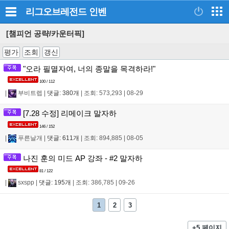
리그오브레전드
인벤
[챔피언 공략/카운터픽]
평가
조회
갱신
"오라 필멸자여, 너의 종말을 목격하라!"
100 / 112
|
부비트렙
|
댓글: 380개
|
조회: 573,293
|
08-29
[7.28 수정] 리메이크 말자하
146 / 152
|
푸른날개
|
댓글: 611개
|
조회: 894,885
|
08-05
나진 훈의 미드 AP 강좌 - #2 말자하
81 / 122
|
sxspp
|
댓글: 195개
|
조회: 386,785
|
09-26
1
2
3
+5 페이지