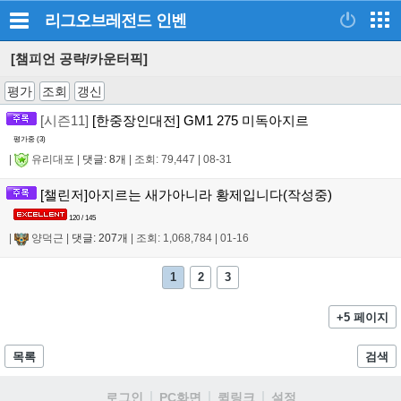
리그오브레전드
인벤
[챔피언 공략/카운터픽]
평가
조회
갱신
[시즌11]
[한중장인대전] GM1 275 미독아지르
평가중 (
3
)
|
유리대포
|
댓글: 8개
|
조회: 79,447
|
08-31
[챌린저]아지르는 새가아니라 황제입니다(작성중)
120 / 145
|
양덕근
|
댓글: 207개
|
조회: 1,068,784
|
01-16
1
2
3
+5 페이지
목록
검색
로그인
PC화면
퀵링크
설정