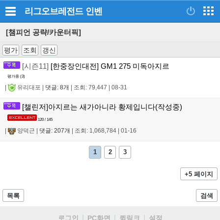
리그오브레전드
인벤
[챔피언 공략/카운터픽]
평가
조회
갱신
[시즌11]
[한중장인대전] GM1 275 미독아지르
평가중 (
3
)
|
유리대포
|
댓글: 8개
|
조회: 79,447
|
08-31
[챌린저]아지르는 새가아니라 황제입니다(작성중)
120 / 145
|
양덕근
|
댓글: 207개
|
조회: 1,068,784
|
01-16
1
2
3
+5 페이지
목록
검색
로그인
PC화면
퀵링크
설정