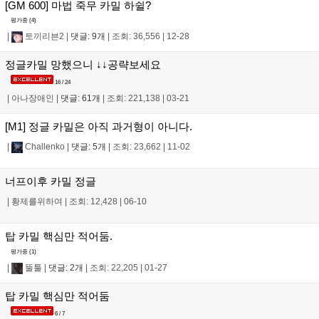
[GM 600] 마법 죽무 카밀 하쉴?
평가중 (
4
)
|
토끼리븐2
|
댓글: 9개
|
조회: 36,556
|
12-28
정글카밀 망했으니 ↓↓공략보세요
16 / 24
|
아나장애인
|
댓글: 61개
|
조회: 221,138
|
03-21
[M1] 정글 카밀은 아직 과거형이 아니다.
|
Challenko
|
댓글: 5개
|
조회: 23,662
|
11-02
너프이후 카밀 정글
|
황제를위하여
|
조회: 12,428
|
06-10
탑 카밀 핵심만 적어둠.
평가중 (
1
)
|
뚤툴
|
댓글: 2개
|
조회: 22,205
|
01-27
탑 카밀 핵심만 적어둠
6 / 7