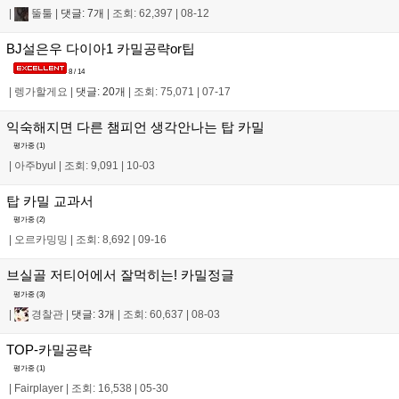
|
뚤툴
|
댓글: 7개
|
조회: 62,397
|
08-12
BJ설은우 다이아1 카밀공략or팁
8 / 14
|
렝가할게요
|
댓글: 20개
|
조회: 75,071
|
07-17
익숙해지면 다른 챔피언 생각안나는 탑 카밀
평가중 (
1
)
|
아주byul
|
조회: 9,091
|
10-03
탑 카밀 교과서
평가중 (
2
)
|
오르카밍밍
|
조회: 8,692
|
09-16
브실골 저티어에서 잘먹히는! 카밀정글
평가중 (
3
)
|
경찰관
|
댓글: 3개
|
조회: 60,637
|
08-03
TOP-카밀공략
평가중 (
1
)
|
Fairplayer
|
조회: 16,538
|
05-30