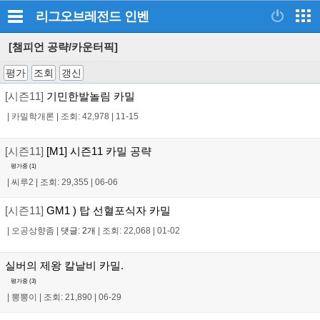
리그오브레전드
인벤
[챔피언 공략/카운터픽]
평가
조회
갱신
[시즌11]
기민한발놀림 카밀
|
카밀학개론
|
조회: 42,978
|
11-15
[시즌11]
[M1] 시즌11 카밀 공략
평가중 (
1
)
|
씨루2
|
조회: 29,355
|
06-06
[시즌11]
GM1 ) 탑 선혈포식자 카밀
|
오공상향좀
|
댓글: 2개
|
조회: 22,068
|
01-02
실버의 제왕 칼날비 카밀.
평가중 (
3
)
|
뽕뽕이
|
조회: 21,890
|
06-29