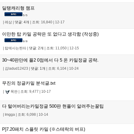
딜탱캐리형 챔프
5 / 5
|
레삼
|
댓글: 4개
|
조회: 16,840
|
12-17
이만한 탑 카밀 공략은 또 없다고 생각함 (작성중)
9 / 9
|
탑에사는찐따
|
댓글: 2개
|
조회: 11,050
|
12-15
30~40판만에 플2 0점에서 다 5 온 카밀정글 공략.
|
김ladud12423
|
댓글: 1개
|
조회: 6,104
|
10-24
무진의 정글카밀 분석글.txt
|
목판
|
조회: 9,477
|
10-17
다 털어버리는카밀정글 500판 현플이 알려주는꿀팁
|
Imgga
|
조회: 6,098
|
10-14
P]7.20패치 스플릿 카밀 (※스테락의 버프)