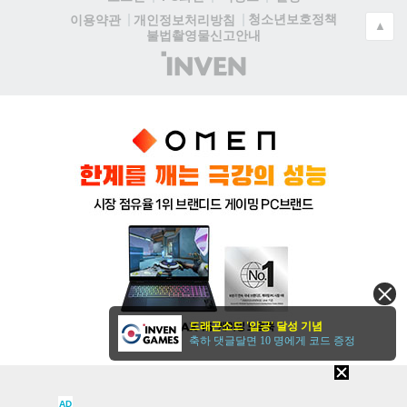
청소년보호정책
이용약관
개인정보처리방침
▲
불법촬영물신고안내
(주)
인
벤
드래곤소드 '압긍' 달성 기념
축하 댓글달면 10 명에게 코드 증정
AD