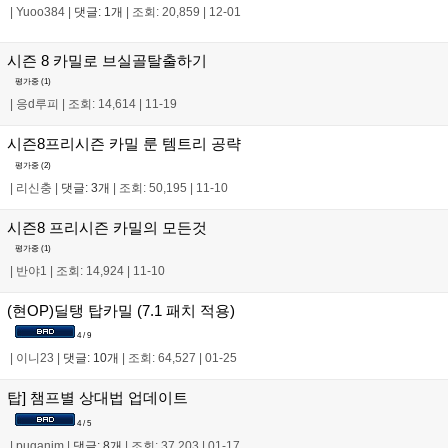
|
Yuoo384
|
댓글: 1개
|
조회: 20,859
|
12-01
시즌 8 카밀로 브실골탈출하기
평가중 (
1
)
|
응d루피
|
조회: 14,614
|
11-19
시즌8프리시즌 카밀 룬 템트리 공략
평가중 (
2
)
|
리신충
|
댓글: 3개
|
조회: 50,195
|
11-10
시즌8 프리시즌 카밀의 모든것
평가중 (
1
)
|
반야1
|
조회: 14,924
|
11-10
(현OP)딜탱 탑카밀 (7.1 패치 적용)
4 / 9
|
이니23
|
댓글: 10개
|
조회: 64,527
|
01-25
탑] 챔프별 상대법 업데이트
4 / 5
|
puganim
|
댓글: 8개
|
조회: 37,203
|
01-17