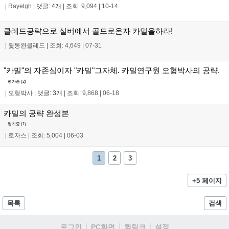
|
Rayelgh
|
댓글: 4개
|
조회: 9,094
|
10-14
클레드공략으로 실버에서 골드로온자 카밀을하라!
|
줯동완클레드
|
조회: 4,649
|
07-31
"카밀"의 자존심이자 "카밀"그자체. 카밀연구원 오형박사의 공략.
평가중 (
2
)
|
오형박사
|
댓글: 3개
|
조회: 9,868
|
06-18
카밀의 공략 완성본
평가중 (
1
)
|
로자스
|
조회: 5,004
|
06-03
1
2
3
+5 페이지
목록
검색
로그인
PC화면
퀵링크
설정