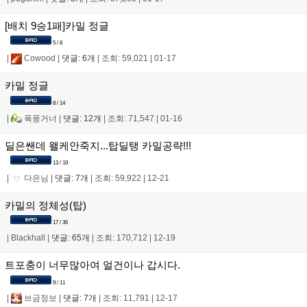
[배치 9승1패]카밀 정글
5 / 8
|
Cowood
|
댓글: 6개
|
조회: 59,021
|
01-17
카밀 정글
8 / 14
|
폭풍거너
|
댓글: 12개
|
조회: 71,547
|
01-16
딜은쌘데 왤케안죽지...탑딜탱 카밀공략!!!
13 / 19
|
다은님
|
댓글: 7개
|
조회: 59,922
|
12-21
카밀의 정체성(탑)
17 / 36
|
Blackhall
|
댓글: 65개
|
조회: 170,712
|
12-19
트포충이 너무많아여 얼건이나 갑시다.
9 / 11
|
브금정보
|
댓글: 7개
|
조회: 11,791
|
12-17