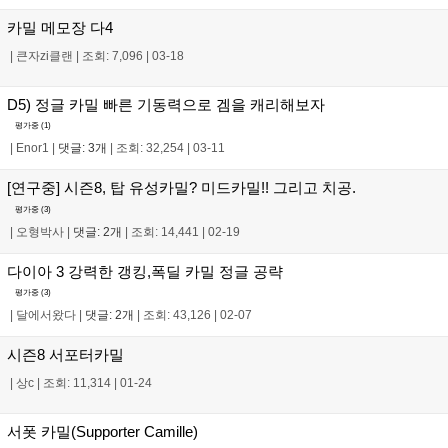
카밀 메모장 다4
|
큰자zi클랜
|
조회: 7,096
|
03-18
D5) 정글 카밀 빠른 기동력으로 겜을 캐리해보자
평가중 (
1
)
|
Enor1
|
댓글: 3개
|
조회: 32,254
|
03-11
[연구중] 시즌8, 탑 유성카밀? 미드카밀!! 그리고 치공.
평가중 (
3
)
|
오형박사
|
댓글: 2개
|
조회: 14,441
|
02-19
다이아 3 강력한 갱킹,폭딜 카밀 정글 공략
평가중 (
3
)
|
달에서왔다
|
댓글: 2개
|
조회: 43,126
|
02-07
시즌8 서포터카밀
|
상c
|
조회: 11,314
|
01-24
서폿 카밀(Supporter Camille)