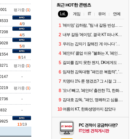
최근 HOT한 콘텐츠
7001
평가중 (
1
)
LoL
게임
IT
유머
연예
4533
4
/9
1
'에이밍' 김하람, "팀 내 갈등 반성... 끝까지 뛰고 싶었다"
7208
2
내부 갈등 '에이밍', 결국 KT 떠나 KRX로...'지우'와 트레이드
4
/5
9028
3
우리는 갑자기 잘해진 게 아니다 '씨맥' 김대호 감독의 자신감
5
/8
4
'페인터' 콜업 이유 "불화는 X, '페인터'는 부족한 콜을 채워줄 선수"
1554
8
/14
5
갈피를 잡지 못한 젠지, DK에게도 0:2 패배
3271
평가중 (
1
)
6
임재현 감독대행 "패인은 복합적", '도란' "팀에 과부하 왔다"
0147
-
7
치명타 1% 룬 챙겼죠? 그 시절 그 감성 '롤 클래식' 30일 출시
0219
평가중 (
1
)
8
'오너' 빼고, '페인터' 출전한 T1, 한화생명에 패배
2736
-
9
김대호 감독, "패인, 명쾌하고 심플...다시 힘낼 수 있어"
10
여름의 KT, 한화생명까지 잡았다
6832
-
9925
13
/19
PC 견적이 궁금하다면?
IT인벤 견적게시판