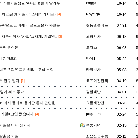
버리는카밀정글 500판 현플이 알려주..
Imgga
10-14
20패치 스플릿 카밀 (※스테락의 버프)
Rayelgh
[4]
10-14
략으로 실버에서 골드로온자 카밀을..
줯동완클레드
07-31
의 자존심이자 "카밀"그자체. 카밀연..
오형박사
[3]
06-18
공략 완성본
로자스
06-03
의 강력크함
반야1
05-22
큰 너프 ? 같은 후반 캐리 - 조심 스럽..
카밀빗사
05-08
폿 연구 일지
코즈거긴안되
[1]
04-19
이렇게 써도 좋다.
검잘뒈반
04-01
1
실버에서 플레로 올라감 존나 간단한..
요들재장전
03-28
포 카밀=고인 됐습니다
puganim
[4]
02-24
카밀은 이제 탱커다
폭풍거너
02-15
2
탈출용 카밀
소요산생수통
02-11