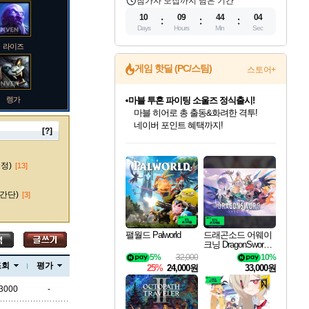
참가자 모집까지 남은 기간
10
09
44
03
Days
Hours
Min
Sec
라이즈
게임 핫딜 (PC/스팀)
스토어+
렝가
마블 투혼 파이팅 소울즈 정식출시!
마블 히어로 총 출동&화려한 격투!
네이버 포인트 혜택까지!
[?]
인벤게임즈 8월 특별 할인!
드래곤소드: 어웨이크닝 입점!
문명 7 특별 할인!
귀무자: 검의 길 예약 판매 중!
비스트 오브 리인카네이션 정식 출시!
커세어 코브 출시 기념 할인!
더 렐릭 퍼스트 가디언 정식 출시
베데스다 40주년 기념 할인 중!
캡콤 프렌차이즈 할인 진행 중!
캡콤 일부 상품 상시 할인
스타워즈 은하계 레이서
로블록스 기프트 카드 공식 입점
인기 퍼블리셔 모음!
스팀으로 만나는 드래곤소드!
조선&고려 DLC 출시 예정
10% 할인과
게임프릭 신작 IP
해적'섬'을 발전시키자!
설화x하드코어 액션!
베데스다의 명작들을
몬헌, 바하 등 인기 IP를
몬헌 와일즈 & 드래곤즈 도그마2
인벤게임즈에서 10% 추가 적립
Robux를 가장 안전하고
마오카이
최대 90% 할인가를 만나보세요!
네이버혜택과 함께 만나보세요!
50%할인&추가 적립까지!
이니&베니 혜택까지!
네이버 혜택가와 함께 예약하세요!
할인&네이버혜택으로 만나보세요!
네이버페이 혜택과 만나보세요!
40주년 프로모션으로 만나보세요!
할인가에 만나보세요!
일부 에디션 상시 할인!
혜택으로 예약 판매 중
편안하게 충전하세요
수정)
[13]
간단)
[3]
바루스
팰월드 Palworld
드래곤소드 어웨이
크닝 DragonSword A
wakening
5%
32,000
10%
브랜드
조회
평가
25%
24,000원
33,000원
3000
-