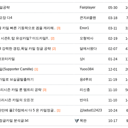
자헨
잔나
잭스
제드
제라스
제리
제이스
카밀공략
Fairplayer
05-30
1
모장 다4
큰자zi클랜
03-18
질리언
징크스
초가스
카르마
카밀
카사딘
카서스
정글 카밀 빠른 기동력으로 겜을 캐리해..
Enor1
[3]
03-11
3
 시즌8, 탑 유성카밀? 미드카밀!!..
오형박사
[2]
02-19
1
3 강력한 갱킹,폭딜 카밀 정글 공략
달에서왔다
[2]
02-07
4
카타리나
칼리스타
케넨
케이틀린
케인
케일
코그모
서포터카밀
상c
01-24
1
Supporter Camille)
Yuoo384
[1]
12-01
2
클레드
키아나
킨드레드
타릭
탈론
탈리야
탐 켄치
 카밀로 브실골탈출하기
응d루피
11-19
1
리시즌 카밀 룬 템트리 공략
리신충
[3]
11-10
5
트위스티드 페이트
트위치
티모
파이크
판테온
피들스틱
피오라
프리시즌 카밀의 모든것
반야1
11-10
1
판만에 플2 0점에서 다 5 온 카밀정글..
김ladud12423
[1]
10-24
흐웨이
정글카밀 분석글.txt
목판
10-17