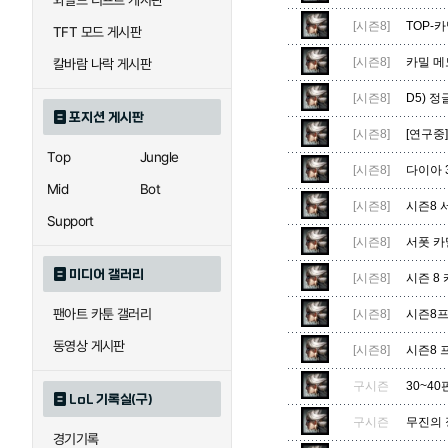
와일드 리프트 게시판
자이라
자크
[시즌8]
TOP-
TFT 모드 게시판
[시즌8]
카밀 메
칼바람 나락 게시판
직스
진
[시즌8]
D5) 
포지션 게시판
[시즌8]
[연구중]
Top
Jungle
[시즌8]
다이아 
카이사
카직스
Mid
Bot
[시즌8]
시즌8 
Support
[시즌8]
서폿 카밀(
퀸
크산테
미디어 갤러리
[시즌8]
시즌 8
팬아트 카툰 갤러리
[시즌8]
시즌8프
트리스타나
트린다미어
동영상 게시판
[시즌8]
시즌8 
구시즌
30~40
LoL 기록실(구)
하이머딩거
헤카림
구시즌
무진의 
경기기록