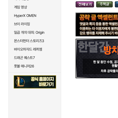
게임 영상
HyperX OMEN
브이 라이징
일곱 개의 대죄: Origin
몬스터헌터 스토리즈3
바이오하자드 레퀴엠
드래곤 퀘스트7
풋볼 매니저26