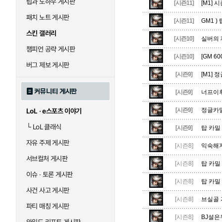
팁과 노하우 게시판
블라디미르
블리츠크랭크
[시즌11]
[M1] 
패치 노트 게시판
[시즌11]
GM1 
스킨 갤러리
[시즌10]
실버의 
세라핀
세주아니
챔피언 공략 게시판
[시즌10]
[GM 6
버그 제보 게시판
[시즌9]
[M1]
시비르
신 짜오
커뮤니티 게시판
[시즌9]
너프이후
[시즌9]
정글카밀
LoL · e스포츠 이야기
아칼리
아크샨
└
LoL 클래식
[시즌9]
탑 카밀
자유 주제 게시판
[시즌8]
익숙해지
에코
엘리스
서브컬처 게시판
[시즌8]
탑 카밀
이슈 · 토론 게시판
[시즌8]
탑 카밀
사건 사고 게시판
우르곳
워윅
[시즌8]
브실골 
파티 매칭 게시판
[시즌8]
BJ설은