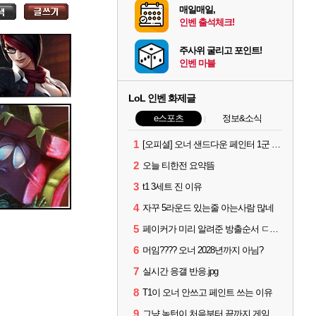
매일매일,
인벤 출석체크!
주사위 굴리고 포인트!
인벤 마블
LoL 인벤 화제글
e스포츠
정보&소식
1
[오피셜] 오너 샌드다운 페인터 1군 콜업 출전
2
오늘 티한전 요약뜸
3
t1 3세트 진 이유
4
자꾸 5라운드 있는줄 아는사람 많네
5
페이커가 미리 알려준 방출순서 ㄷㄷㄷㄷ
6
머임???? 오너 2028년까지 아님?
7
실시간 응갤 반응.jpg
8
T1이 오너 안쓰고 페인트 쓰는 이유
9
그냥 녹턴이 처음부터 끝까지 게임 지게 굴려줬는데