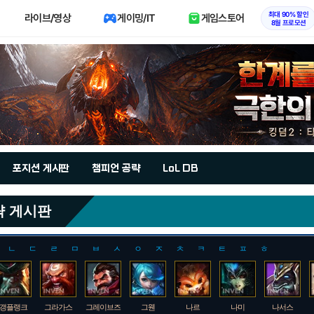
최대 90% 할인
라이브/영상
게이밍/IT
게임스토어
8월 프로모션
포지션 게시판
챔피언 공략
LoL DB
략 게시판
ㄴ
ㄷ
ㄹ
ㅁ
ㅂ
ㅅ
ㅇ
ㅈ
ㅊ
ㅋ
ㅌ
ㅍ
ㅎ
갱플랭크
그라가스
그레이브즈
그웬
나르
나미
나서스