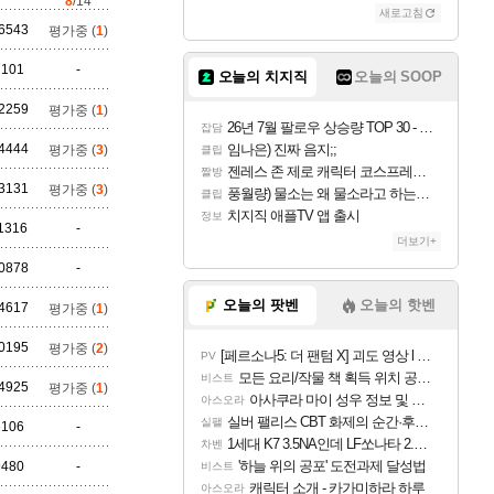
8
/14
새로고침
조이
6543
평가중 (
1
)
7101
-
오늘의 치지직
오늘의 SOOP
카시오페아
2259
평가중 (
1
)
26년 7월 팔로우 상승량 TOP 30 - 월간 치지직
잡담
4444
임나은) 진짜 음지;;
평가중 (
3
)
클립
젠레스 존 제로 캐릭터 코스프레한 꽁주
짤방
3131
평가중 (
3
)
코르키
풍월량) 물소는 왜 물소라고 하는거야? 아! 그만 ㅋㅋ 알았어 ㅋㅋ
클립
치지직 애플TV 앱 출시
정보
1316
-
더보기+
0878
-
트런들
오늘의 팟벤
오늘의 핫벤
4617
평가중 (
1
)
0195
평가중 (
2
)
[페르소나5: 더 팬텀 X] 괴도 영상 l 타카마키 안·댄싱 스타
PV
피즈
모든 요리/작물 책 획득 위치 공략 (36개) - 미식가 도전과제
비스트
4925
평가중 (
1
)
아사쿠라 마이 성우 정보 및 주요 필모
아스오라
실버 팰리스 CBT 화제의 순간·후기 모음
실팰
6106
-
1세대 K7 3.5NA인데 LF쏘나타 2.0NA 기변하면 유류비 절약이 얼마나 될까요..?
차벤
'하늘 위의 공포' 도전과제 달성법
9480
-
비스트
캐릭터 소개 - 카가미하라 하루
아스오라