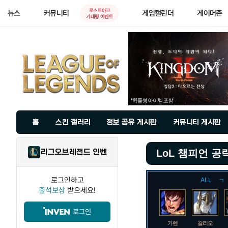
로스트아크
뉴스
커뮤니티
게임캘린더
게이머존
기대평 이벤트
홈
스킨 갤러리
정보 공유 게시판
커뮤니티 게시판
리그오브레전드 인벤
LoL 챔피언 공
로그인하고
ALL
ㄱ
출석보상
받으세요!
로그인
가렌
갈리오