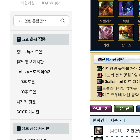
회원가입
ID/PW 찾기
노틸러스
녹턴
LoL 화제 집중
라칸
람머스
정보 · 뉴스 모음
최근
평가
된 공략
유저 정보 게시판
어디한번 놀아볼까아~2차
로크
루시안
LoL · e스포츠 이야기
리 신의 정석 (8월 1일
└
3추 모음
[Challenger] 미드 
브론즈에서만 먹히는 1렙
└
10추 모음
말자하
말파이트
미드 요우네 채신 공략
치지직 팟벤
SOOP 게시판
바이
베이가
챔피언
시즌
정보 공유 게시판
[시즌11]
기민한