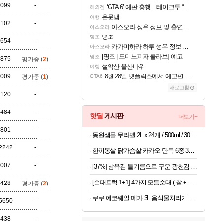
6099
-
‘GTA 6’ 예판 흥행…테이크투 “내부 예상 크게 넘어”
해외겜
운문댐
여행
9102
-
아스오라 성우 정보 및 출연작 모음
아스오라
명조
명조
4654
-
카가미하라 하루 성우 정보 및 주요 필모
아스오라
[명조 | 도미노피자 콜라보] 예고
명조
9875
평가중 (
2
)
설악산 울산바위
여행
8월 28일 넷플릭스에서 예고편 공개 예정
5009
평가중 (
1
)
GTA6
새로고침
4120
-
3484
-
핫딜
게시판
더보기+
8801
-
동원샘물 무라벨 2L x 24개 / 500ml / 300ml / 1.1L 생수,음료 모음
2242
-
한끼통살 닭가슴살 카카오 단독 6종 30팩 (소스/그릴드/소시지/스테이크/저염/마녀스프/닭가슴살)
4007
-
[37%] 삼육김 들기름으로 구운 광천김 도시락김, 4g, 64봉
[순대트럭 1+1] 4가지 모듬순대 ( 찰 + 고기 + 김치 + 두부 ) 가마솥 순대트럭 모듬 4종 / 1+1 구성 외
5428
평가중 (
2
)
쿠쿠 에코웨일 메가 3L 음식물처리기 눌음방지 건조분쇄형 쿠쿠 직접생산
5650
-
3438
-