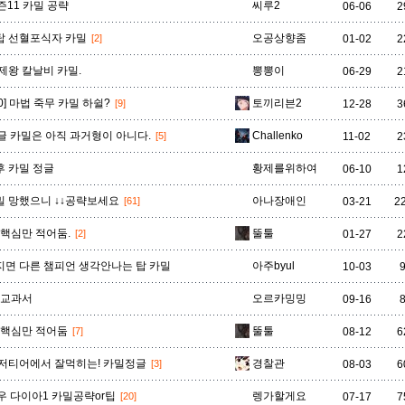
비에고
빅토르
뽀삐
사미라
사이온
사일러스
샤코
시즌11 카밀 공략
씨루2
06-06
2
) 탑 선혈포식자 카밀
오공상향좀
[2]
01-02
2
제왕 칼날비 카밀.
뽕뽕이
06-29
2
세트
소나
소라카
쉔
쉬바나
스몰더
스웨인
00] 마법 죽무 카밀 하쉴?
토끼리븐2
[9]
12-28
3
 정글 카밀은 아직 과거형이 아니다.
Challenko
[5]
11-02
2
신드라
신지드
쓰레쉬
아리
아무무
아우렐리온 솔
아이번
 카밀 정글
황제를위하여
06-10
1
 망했으니 ↓↓공략보세요
아나장애인
[61]
03-21
2
아트록스
아펠리오스
알리스타
암베사
애니
애니비아
애쉬
 핵심만 적어둠.
뚤툴
[2]
01-27
2
면 다른 챔피언 생각안나는 탑 카밀
아주byul
10-03
오공
오로라
오른
오리아나
올라프
요네
요릭
 교과서
오르카밍밍
09-16
 핵심만 적어둠
뚤툴
[7]
08-12
6
유나라
유미
이렐리아
이블린
이즈리얼
일라오이
자르반 4세
저티어에서 잘먹히는! 카밀정글
경찰관
[3]
08-03
6
우 다이아1 카밀공략or팁
렝가할게요
[20]
07-17
7