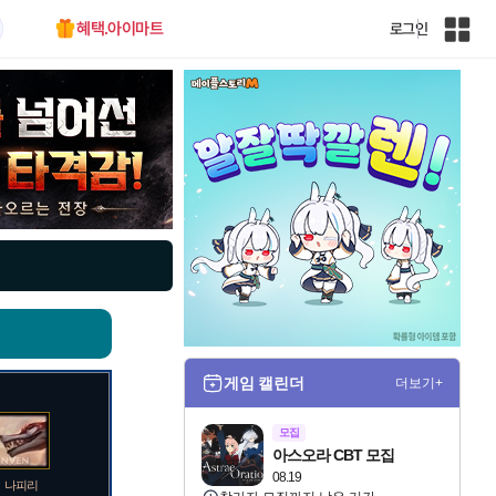
혜택.아이마트
로그인
인
벤
전
체
사
이
트
맵
게임 캘린더
더보기+
모집
아스오라 CBT 모집
08.19
나피리