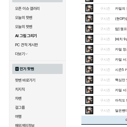
오픈 이슈 갤러리
구시즌
카밀의 모
오늘의 핫벤
구시즌
(현OP)
오늘의 팟벤
구시즌
탑] 챔
AI 그림 그리기
구시즌
[배치 
PC 견적 게시판
구시즌
카밀 정
더보기
구시즌
카밀 서
인기 팟벤
구시즌
시즌5 
팟벤 바로가기
구시즌
핵심만 
치지직
구시즌
카밀 서
차벤
구시즌
아직도 
걸그룹
구시즌
딜은쌘데
여행
해외게임정보