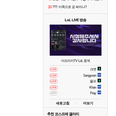
10
???: 이쪽으로 궁 써지나?
LoL LIVE 방송
아프리카TV LoL 중계
크캣
LIVE
Sangyoon
LIVE
울프
LIVE
Khan
LIVE
Pray
OFF
새로고침
더보기
추천 코스프레 갤러리