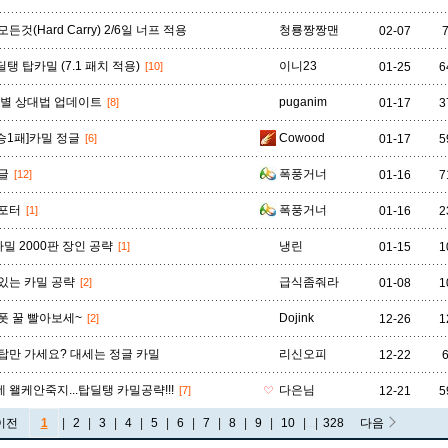
든것(Hard Carry) 2/6일 너프 적용
청룡짱짱맨
02-07
딜탱 탑카밀 (7.1 패치 적용)
이니23
[10]
01-25
6
프별 상대법 업데이트
puganim
[8]
01-17
3
9승1패]카밀 정글
Cowood
[6]
01-17
5
글
폭풍거너
[12]
01-16
7
포터
폭풍거너
[1]
01-16
2
카밀 2000판 장인 공략
냉린
[1]
01-15
1
있는 카밀 공략
급식좀줘라
[2]
01-08
1
폿 꿀 빨아보세~
Dojink
[2]
12-26
1
탑만 가세요? 대세는 정글 카밀
리신오피
12-22
 왤케안죽지...탑딜탱 카밀공략!!!
다은님
[7]
12-21
5
이전
1
|
2
|
3
|
4
|
5
|
6
|
7
|
8
|
9
|
10
|
...
|
328
다음