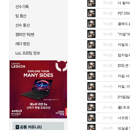
구시즌
다 털어
선수기록
구시즌
P]7.
팀 통산
구시즌
클레드공
선수 통산
챔피언 픽/밴
구시즌
"카밀"
레더 랭킹
구시즌
카밀의 
LoL 프로팀 정보
구시즌
탑카밀
구시즌
[D5] 
구시즌
카밀 서
구시즌
카밀, 
구시즌
[카밀]
구시즌
플] 트
구시즌
너프된 
공통 커뮤니티
구시즌
브실골 