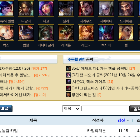
누누와 윌럼프
니달리
니코
닐라
다리우스
다이애나
드레이븐
럭스
럼블
레나타 글라스크
레넥톤
레오나
렉사이
렐
주목할 만한
공략
수정(12.07.26)
35살 아재도 다1 가는 갱플 공략법
[평가:177]
[27]
룰루
르블랑
리 신
리븐
리산드라
릴리아
마스터 이
 패치적용 후 템빌드..
[D3] 탑 피오라 공략(2021년 10월 24일 
[평가:245]
다이애나
[시즌11] 잭스 가이드
[평가:594]
[21]
 내가 이렇게 강할..
GM1그랜드마스터 BJ영만 카타리나공략(
[평가:2]
멜
모데카이저
모르가나
문도 박사
미스 포츈
밀리오
바드
 이세카이에선 내가..
장인이 되는 길
[평가:2]
[9]
베인
벡스
벨베스
벨코즈
볼리베어
브라움
브라이어
제목
작성자
갱신
발놀림 카밀
카밀학개론
11-15
4