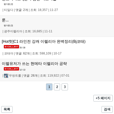
평가중 (
2
)
|
티일다
|
댓글: 2개
|
조회: 18,357
|
11-27
룬...
평가중 (
2
)
|
광주이렐리아
|
조회: 16,685
|
11-11
[Hot핫]C1 라인전 강캐 이렐리아 완벽정리(Bj코태)
25 / 30
|
코태야
|
댓글: 62개
|
조회: 598,109
|
10-17
이렐유저가 쓰는 현메타 이렐리아 공략
12 / 13
|
무쌍트롤
|
댓글: 26개
|
조회: 119,922
|
07-01
1
2
3
+5 페이지
목록
검색