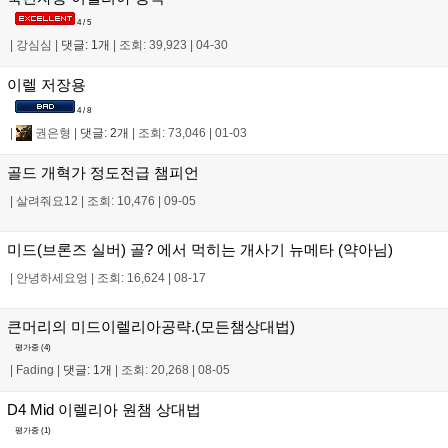
4 / 5
|
강심심
|
댓글: 1개
|
조회: 39,923
|
04-30
이렐 저장용
4 / 8
|
권은형
|
댓글: 2개
|
조회: 73,046
|
01-03
골드 개혁가 정도전급 챔피언
|
살려줘요12
|
조회: 10,476
|
09-05
미드(브론즈 실버) 골? 에서 먹히는 개사기 뉴메타 (약아님)
|
안녕하세요엉
|
조회: 16,624
|
08-17
큰머리의 미드이렐리아공략.(모든챔상대법)
평가중 (
4
)
|
Fading
|
댓글: 1개
|
조회: 20,268
|
08-05
D4 Mid 이렐리아 원챔 상대법
평가중 (
1
)