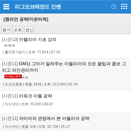
리그오브레전드
인벤
[챔피언 공략/카운터픽]
평가
조회
갱신
[시즌13]
이렐리아 기초 강의
평가중 (
2
)
|
롤전문가닭사
|
조회: 71,814
|
07-19
[시즌11]
GM1) 그마가 알려주는 이렐리아의 모든 꿀팁과 콤보 그
리고 라인관리까지
8 / 16
|
오공상향좀
|
댓글: 14개
|
조회: 312,284
|
01-24
[시즌11]
리워크 이렐 공략
|
지누단단
|
조회: 70,530
|
08-07
[시즌11]
저티어의 관점에서 본 이렐리아 공략
|
지누단단
|
댓글: 1개
|
조회: 32,728
|
05-17