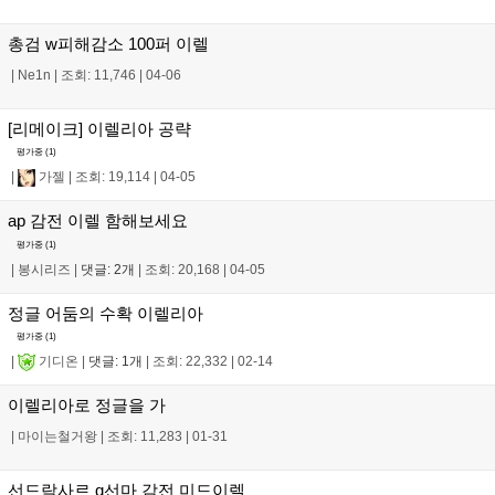
총검 w피해감소 100퍼 이렐
|
Ne1n
|
조회: 11,746
|
04-06
[리메이크] 이렐리아 공략
평가중 (
1
)
|
가젤
|
조회: 19,114
|
04-05
ap 감전 이렐 함해보세요
평가중 (
1
)
|
봉시리즈
|
댓글: 2개
|
조회: 20,168
|
04-05
정글 어둠의 수확 이렐리아
평가중 (
1
)
|
기디온
|
댓글: 1개
|
조회: 22,332
|
02-14
이렐리아로 정글을 가
|
마이는철거왕
|
조회: 11,283
|
01-31
선드락사르 q선마 감전 미드이렐