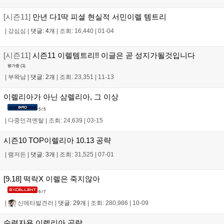
[시즌11]
만년 다1딱 피셜 현실적 서민이렐 템트리
|
강심심
|
댓글: 4개
|
조회: 16,440
|
01-04
[시즌11]
시즌11 이렐템트리!! 이글은 곧 성지가될것입니다
평가중 (
1
)
|
부왁남
|
댓글: 2개
|
조회: 23,351
|
11-13
이렐리아가 아닌 삼렐리아, 그 이상
5 / 5
|
다중인격멘탈
|
조회: 24,639
|
03-15
시즌10 TOP이렐리아 10.13 공략
|
램저든
|
댓글: 3개
|
조회: 31,525
|
07-01
[9.18] 떡락X 이렐은 죽지않아
6 / 7
|
신메타발견러
|
댓글: 29개
|
조회: 280,986
|
10-09
숙련자용 이렐리아 공략