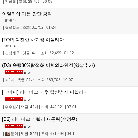
|
적화멸
|
조회: 28,756
|
06-05
이렐리아 기본 간단 공략
평가중 (
1
)
|
뭘로별로
|
조회: 31,752
|
01-24
[TOP] 여전한 사기챔 이렐리아
평가중 (
4
)
|
신성제국
|
댓글: 4개
|
조회: 62,499
|
01-12
(D3) 솔랭86%탑점화 이렐의라인전(영상추가)
16 / 19
|
고1자
|
댓글: 56개
|
조회: 285,702
|
10-07
[다이아] 리메이크 이후 탑신병자 이렐리아
20 / 26
|
수우린A
|
댓글: 42개
|
조회: 442,321
|
07-01
[D2] 리메이크 이렐리아 공략(수정중)
16 / 20
|
분아
|
댓글: 84개
|
조회: 671,494
|
04-15