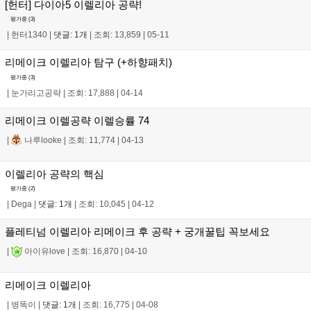
[헌터] 다이아5 이렐리아 공략!
평가중 (
3
)
|
헌터1340
|
댓글: 1개
|
조회: 13,859
|
05-11
리메이크 이렐리아 탐구 (+하향패치)
평가중 (
3
)
|
눈가리고공략
|
조회: 17,888
|
04-14
리메이크 이렐공략 이렐승률 74
|
나루looke
|
조회: 11,774
|
04-13
이렐리아 공략의 핵심
평가중 (
2
)
|
Dega
|
댓글: 1개
|
조회: 10,045
|
04-12
플레티넘 이렐리아 리메이크 후 공략 + 궁개꿀팁 꼭보세요
|
아이유love
|
조회: 16,870
|
04-10
리메이크 이렐리아
|
병똑이
|
댓글: 1개
|
조회: 16,775
|
04-08