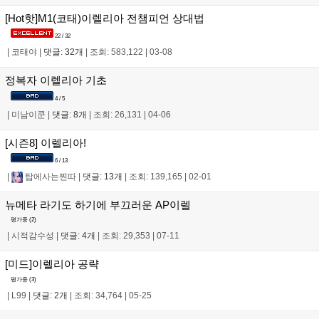
[Hot핫]M1(코태)이렐리아 전챔피언 상대법
22 / 32
|
코태야
|
댓글: 32개
|
조회: 583,122
|
03-08
정복자 이렐리아 기초
4 / 5
|
미남이쿤
|
댓글: 8개
|
조회: 26,131
|
04-06
[시즌8] 이렐리아!
6 / 13
|
탑에사는찐따
|
댓글: 13개
|
조회: 139,165
|
02-01
뉴메타 라기도 하기에 부끄러운 AP이렐
평가중 (
2
)
|
시적감수성
|
댓글: 4개
|
조회: 29,353
|
07-11
[미드]이렐리아 공략
평가중 (
3
)
|
L99
|
댓글: 2개
|
조회: 34,764
|
05-25