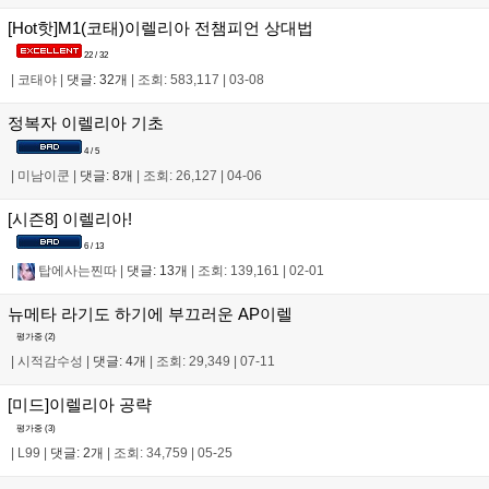
[Hot핫]M1(코태)이렐리아 전챔피언 상대법
22 / 32
|
코태야
|
댓글: 32개
|
조회: 583,117
|
03-08
정복자 이렐리아 기초
4 / 5
|
미남이쿤
|
댓글: 8개
|
조회: 26,127
|
04-06
[시즌8] 이렐리아!
6 / 13
|
탑에사는찐따
|
댓글: 13개
|
조회: 139,161
|
02-01
뉴메타 라기도 하기에 부끄러운 AP이렐
평가중 (
2
)
|
시적감수성
|
댓글: 4개
|
조회: 29,349
|
07-11
[미드]이렐리아 공략
평가중 (
3
)
|
L99
|
댓글: 2개
|
조회: 34,759
|
05-25