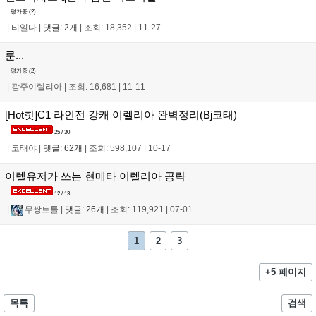
평가중 (
2
)
|
티일다
|
댓글: 2개
|
조회: 18,352
|
11-27
룬...
평가중 (
2
)
|
광주이렐리아
|
조회: 16,681
|
11-11
[Hot핫]C1 라인전 강캐 이렐리아 완벽정리(Bj코태)
25 / 30
|
코태야
|
댓글: 62개
|
조회: 598,107
|
10-17
이렐유저가 쓰는 현메타 이렐리아 공략
12 / 13
|
무쌍트롤
|
댓글: 26개
|
조회: 119,921
|
07-01
1
2
3
+5 페이지
목록
검색