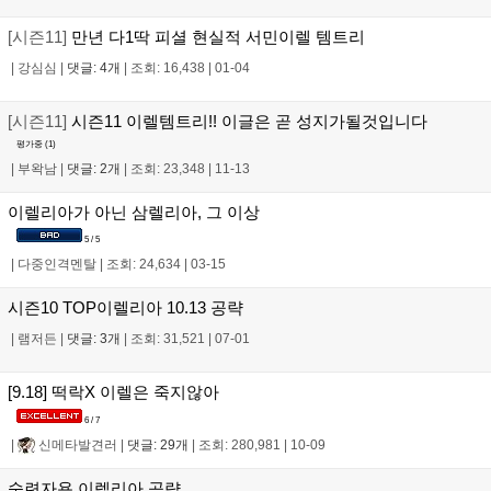
[시즌11]
만년 다1딱 피셜 현실적 서민이렐 템트리
|
강심심
|
댓글: 4개
|
조회: 16,438
|
01-04
[시즌11]
시즌11 이렐템트리!! 이글은 곧 성지가될것입니다
평가중 (
1
)
|
부왁남
|
댓글: 2개
|
조회: 23,348
|
11-13
이렐리아가 아닌 삼렐리아, 그 이상
5 / 5
|
다중인격멘탈
|
조회: 24,634
|
03-15
시즌10 TOP이렐리아 10.13 공략
|
램저든
|
댓글: 3개
|
조회: 31,521
|
07-01
[9.18] 떡락X 이렐은 죽지않아
6 / 7
|
신메타발견러
|
댓글: 29개
|
조회: 280,981
|
10-09
숙련자용 이렐리아 공략