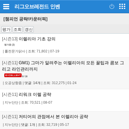
리그오브레전드
인벤
[챔피언 공략/카운터픽]
평가
조회
갱신
[시즌13]
이렐리아 기초 강의
평가중 (
2
)
|
롤전문가닭사
|
조회: 71,802
|
07-19
[시즌11]
GM1) 그마가 알려주는 이렐리아의 모든 꿀팁과 콤보 그
리고 라인관리까지
8 / 16
|
오공상향좀
|
댓글: 14개
|
조회: 312,275
|
01-24
[시즌11]
리워크 이렐 공략
|
지누단단
|
조회: 70,521
|
08-07
[시즌11]
저티어의 관점에서 본 이렐리아 공략
|
지누단단
|
댓글: 1개
|
조회: 32,719
|
05-17