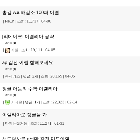
총검 w피해감소 100퍼 이렐
|
Ne1n
|
조회: 11,737
|
04-06
[리메이크] 이렐리아 공략
평가중 (
1
)
|
가젤
|
조회: 19,111
|
04-05
ap 감전 이렐 함해보세요
평가중 (
1
)
|
봉시리즈
|
댓글: 2개
|
조회: 20,165
|
04-05
정글 어둠의 수확 이렐리아
평가중 (
1
)
|
기디온
|
댓글: 1개
|
조회: 22,323
|
02-14
이렐리아로 정글을 가
|
마이는철거왕
|
조회: 11,271
|
01-31
선드락사르 q선마 감전 미드이렐