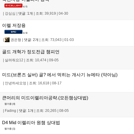
4 / 5
|
강심심
|
댓글: 1개
|
조회: 39,919
|
04-30
이렐 저장용
4 / 8
|
권은형
|
댓글: 2개
|
조회: 73,043
|
01-03
골드 개혁가 정도전급 챔피언
|
살려줘요12
|
조회: 10,474
|
09-05
미드(브론즈 실버) 골? 에서 먹히는 개사기 뉴메타 (약아님)
|
안녕하세요엉
|
조회: 16,618
|
08-17
큰머리의 미드이렐리아공략.(모든챔상대법)
평가중 (
4
)
|
Fading
|
댓글: 1개
|
조회: 20,265
|
08-05
D4 Mid 이렐리아 원챔 상대법
평가중 (
1
)