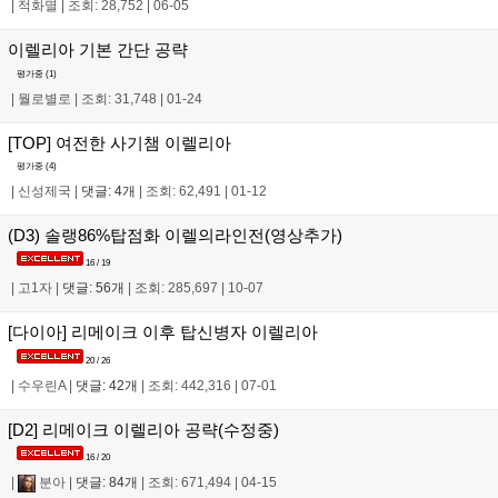
|
적화멸
|
조회: 28,752
|
06-05
이렐리아 기본 간단 공략
평가중 (
1
)
|
뭘로별로
|
조회: 31,748
|
01-24
[TOP] 여전한 사기챔 이렐리아
평가중 (
4
)
|
신성제국
|
댓글: 4개
|
조회: 62,491
|
01-12
(D3) 솔랭86%탑점화 이렐의라인전(영상추가)
16 / 19
|
고1자
|
댓글: 56개
|
조회: 285,697
|
10-07
[다이아] 리메이크 이후 탑신병자 이렐리아
20 / 26
|
수우린A
|
댓글: 42개
|
조회: 442,316
|
07-01
[D2] 리메이크 이렐리아 공략(수정중)
16 / 20
|
분아
|
댓글: 84개
|
조회: 671,494
|
04-15