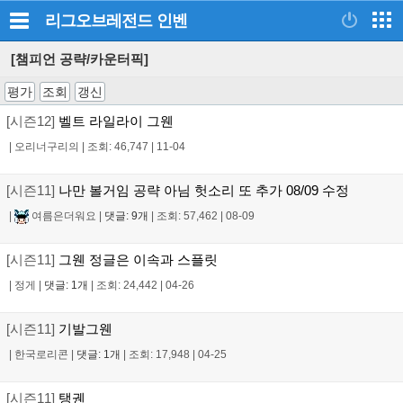
리그오브레전드
인벤
[챔피언 공략/카운터픽]
평가
조회
갱신
[시즌12]
벨트 라일라이 그웬
|
오리너구리의
|
조회: 46,747
|
11-04
[시즌11]
나만 볼거임 공략 아님 헛소리 또 추가 08/09 수정
|
여름은더워요
|
댓글: 9개
|
조회: 57,462
|
08-09
[시즌11]
그웬 정글은 이속과 스플릿
|
정게
|
댓글: 1개
|
조회: 24,442
|
04-26
[시즌11]
기발그웬
|
한국로리콘
|
댓글: 1개
|
조회: 17,948
|
04-25
[시즌11]
탱궨