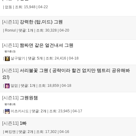
|
없동
|
조회: 15,948
|
04-22
[시즌11]
강력한 (탑,미드) 그웬
|
Roniul
|
댓글: 1개
|
조회: 30,328
|
04-20
[시즌11]
짬짜면 같은 얼건내셔 그웬
평가중 (
1
)
|
살구딸기
|
댓글: 5개
|
조회: 24,416
|
04-18
[시즌11]
서리불꽃 그웬 ( 공략이라 할건 없지만 템트리 공유해봐
요!)
|
알없
|
댓글: 1개
|
조회: 18,859
|
04-18
[시즌11]
그웬원챔
평가중 (
4
)
|
이츠카시도
|
댓글: 2개
|
조회: 23,945
|
04-17
[시즌11]
1빠
|
뻐킹맨
|
댓글: 2개
|
조회: 17,302
|
04-16