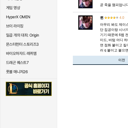
곧 죽을 챔피업니다
게임 영상
HyperX OMEN
퀸
4.0
아무리 봐도 제이
브이 라이징
단 집공이랑 시너지
일곱 개의 대죄: Origin
기기 때문에 6렙 
미드, 바텀 어디 
몬스터헌터 스토리즈3
면 점화 붙이고 킬
러 q 붙이고 붙으
바이오하자드 레퀴엠
이전
드래곤 퀘스트7
풋볼 매니저26