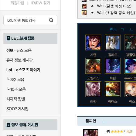
회원가입
ID/PW 찾기
♣ Waii (꿀잼 버섯 티모)
♣ Waii (초강력 공속 케
ALL
ㄱ
ㄴ
LoL 화제 집중
정보 · 뉴스 모음
가렌
갈리오
갱플랭
유저 정보 게시판
LoL · e스포츠 이야기
노틸러스
녹턴
누누와 
└
3추 모음
└
10추 모음
치지직 팟벤
라칸
람머스
럭스
SOOP 게시판
챔피언
정보 공유 게시판
로크
루시안
룰루
퀸
4.0