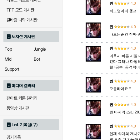
와일드 리프트 게시판
퀸
4.0
TFT 모드 게시판
버그덩어리 챔프
에코
엘리스
오공
칼바람 나락 게시판
퀸
4.0
나오는순간 진짜 
포지션 게시판
우르곳
워윅
유나
퀸
4.0
Top
Jungle
여윽시 빠른 시일 
Mid
Bot
갔다 그러나 다행히
자이라
자크
자헨
혈+공속+공격력이다
Support
퀸
4.0
미디어 갤러리
모올라아요오
직스
진
질리
팬아트 카툰 갤러리
퀸
4.0
동영상 게시판
퀸 마지막 스킨 20
카이사
카직스
카타리
LoL 기록실(구)
퀸
4.0
현재 희대의 개사기
경기기록
퀸
크산테
클레
릿 도주 다 가능해