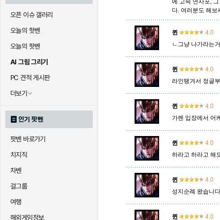
에 고속 연사포, 그
다. 여러분도 해보세
오픈 이슈 갤러리
오늘의 핫벤
퀸
4.0
ㄴ그냥 나가라는거
오늘의 팟벤
AI 그림 그리기
퀸
4.0
PC 견적 게시판
라인땡겨서 정글부르
더보기
퀸
4.0
가렌 입장에서 어
인기 팟벤
팟벤 바로가기
퀸
4.0
치지직
하라고 하라고 해
차벤
퀸
4.0
걸그룹
성지순례 왔습니
여행
퀸
4.0
해외게임정보