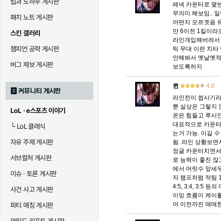
팁과 노하우 게시판
레넥 카운터로 몇번
무의미 해보임.. 
패치 노트 게시판
말자하
말파이트
멜
어떤지 모르겟음 
만 6이전 1킬이라
스킨 갤러리
라인개입해버려서 
챔피언 공략 게시판
틱 무대 이런 치타
안해봐서 옛날옛적
바이
베이가
베인
버그 제보 게시판
보도록하지
퀸
4.0
커뮤니티 게시판
블라디미르
블리츠크랭크
비에
라인전이 씝사기라
뿐 실상은 그렇지 않
LoL · e스포츠 이야기
온은 힘들고 루시안,
대표적으로 카운터
└
LoL 클래식
는거 가능. 이길 
세라핀
세주아니
세트
자유 주제 게시판
됨. 라인 상황보면
정글 카운터치면서 
서브컬처 게시판
로 능력이 좋진 않
에서 머릿수 앞세우
시비르
신 짜오
신드
이슈 · 토론 게시판
자 챔프처럼 적팀 
4:5, 3:4, 3
사건 사고 게시판
이밍 흐름이 케이틀
어 이전까진 애매한
파티 매칭 게시판
아칼리
아크샨
아트록