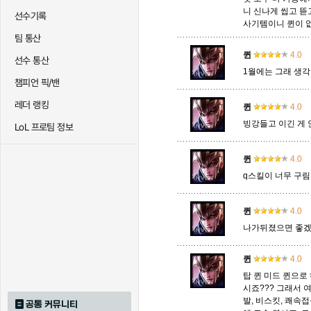
니 신나게 씹고 뜯
선수기록
사기템이니 퀸이 없
팀 통산
트리스타나
트린다미어
트위스티
퀸
4.0
선수 통산
1월에는 그래 생각
챔피언 픽/밴
하이머딩거
헤카림
흐웨
레더 랭킹
퀸
4.0
빙강들고 이긴 게
LoL 프로팀 정보
퀸
4.0
q스킬이 너무 구
퀸
4.0
나가뒤졌으면 좋
퀸
4.0
탑 퀸 미드 퀸으
시죠??? 그래서 
발, 비스킷, 쾌속
공통 커뮤니티