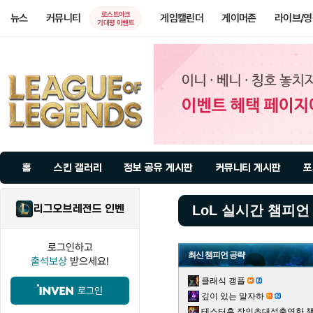
로스트아크
뉴스
커뮤니티
게임캘린더
게이머존
라이브/
기대평 이벤트
홈
스킨 갤러리
정보 공유 게시판
커뮤니티 게시판
포
리그오브레전드 인벤
LoL 실시간 챔피언
로그인하고
최신 챔피언 공략
출석보상
받으세요!
클래식 갱플
로그인
깊이 있는 말자하
테스터훈 장인초대석출연한 챌린