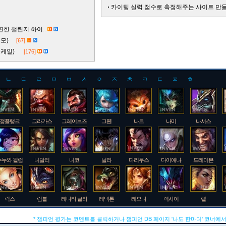
카이팅 실력 점수로 측정해주는 사이트 만들
한 챌린저 하이..
 티모)
[67]
속 케일)
[176]
ㄴ
ㄷ
ㄹ
ㅁ
ㅂ
ㅅ
ㅇ
ㅈ
ㅊ
ㅋ
ㅌ
ㅍ
ㅎ
갱플랭크
그라가스
그레이브즈
그웬
나르
나미
나서스
누누와 윌럼프
니달리
니코
닐라
다리우스
다이애나
드레이븐
럭스
럼블
레나타 글라스크
레넥톤
레오나
렉사이
렐
* 챔피언 평가는 코멘트를 클릭하거나 챔피언 DB 페이지 '나도 한마디' 코너에서