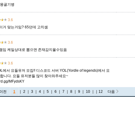
 몽골기병
3.6
 이거 맞는거임? 65던데 고치셈
3.6
챔임 케일상대로 뽑으면 존재감지울수있음
3.6
에서 요들유저 모집!! 디스코드 서버 YOL(Yordle of legends)에서 요
집합니다. 요들 유저분들 많이 찾아와주세요~
cord.gg/MFydsKY
이전
1
|
2
|
3
|
4
|
5
|
6
|
7
|
8
|
9
|
10
|
...
|
12
다음