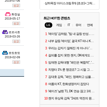
2019-07-06
상하목장 아이스크림 8개 (초코1+그릭요거트3+파르페4)
신고
화장실
최근 HOT한 콘텐츠
2019-05-17
신고
LoL
게임
IT
유머
연예
로르샤흐
1
'에이밍' 김하람, "팀 내 갈등 반성... 끝까지 뛰고 싶었다"
2019-03-26
2
내부 갈등 '에이밍', 결국 KT 떠나 KRX로...'지우'와 트레이드
신고
3
우리는 갑자기 잘해진 게 아니다 '씨맥' 김대호 감독의 자신감
흐릿흐릿
4
갈피를 잡지 못한 젠지, DK에게도 0:2 패배
2019-02-09
5
신고
임재현 감독대행 "패인은 복합적", '도란' "팀에 과부하 왔다"
6
치명타 1% 룬 챙겼죠? 그 시절 그 감성 '롤 클래식' 30일 출시
7
김대호 감독, "패인, 명쾌하고 심플...다시 힘낼 수 있어"
8
여름의 KT, 한화생명까지 잡았다
9
'페이즈' 날뛴 T1, DK 연승 끊고 1위 지켜
10
젠지 유상욱 감독 "2세트 역전의 원인...너무 급했다"