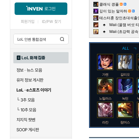
클래식 갱플
로그인
깊이 있는 말자하
테스터훈 장인초대석출연
회원가입
ID/PW 찾기
♣ Waii (꿀잼 버섯
♣ Waii (초강력 공
ALL
ㄱ
LoL 화제 집중
정보 · 뉴스 모음
가렌
갈리오
유저 정보 게시판
LoL · e스포츠 이야기
노틸러스
녹턴
└
3추 모음
└
10추 모음
치지직 팟벤
라칸
람머스
SOOP 게시판