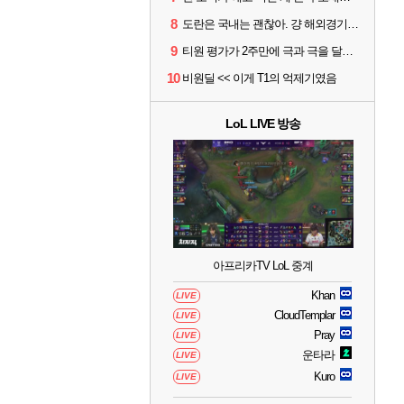
8
도란은 국내는 괜찮아. 걍 해외경기가 개 쓰레기라 그래
9
티원 평가가 2주만에 극과 극을 달리고 있네
10
비원딜 << 이게 T1의 억제기였음
LoL LIVE 방송
아프리카TV LoL 중계
Khan
LIVE
CloudTemplar
LIVE
Pray
LIVE
운타라
LIVE
Kuro
LIVE