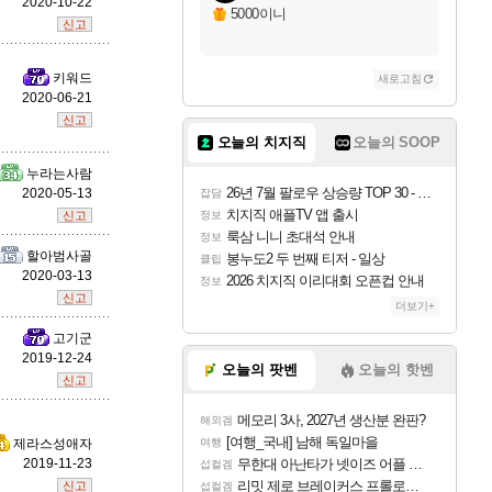
2020-10-22
5000이니
신고
야스오
키워드
새로고침
2020-06-21
신고
우디르
오늘의 치지직
오늘의 SOOP
누라는사람
26년 7월 팔로우 상승량 TOP 30 - 월간 치지직
2020-05-13
잡담
자야
치지직 애플TV 앱 출시
신고
정보
룩삼 니니 초대석 안내
정보
할아범사골
봉누도2 두 번째 티저 - 일상
클립
2020-03-13
2026 치지직 이리대회 오픈컵 안내
정보
조이
신고
더보기+
고기군
2019-12-24
오늘의 팟벤
오늘의 핫벤
카시오페아
신고
메모리 3사, 2027년 생산분 완판?
해외겜
[여행_국내] 남해 독일마을
제라스성애자
여행
2019-11-23
무한대 아난타가 넷이즈 어플 달력에 일정 등록
코르키
섭컬겜
리밋 제로 브레이커스 프롤로그 테스트 후기 영상 업로드
신고
섭컬겜