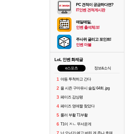
PC 견적이 궁금하다면?
IT인벤 견적게시판
매일매일,
인벤 출석체크!
주사위 굴리고 포인트!
인벤 마블
LoL 인벤 화제글
e스포츠
정보&소식
1
야동 투척하고 간다
2
올 시즌 구마유시 솔킬 64회..jpg
3
페이즈 감상평
4
페이즈 영애짤 찾았다
5
룰러 부활 T1부활
6
T1이 ㅈㄴ 무서운게
7
난 오너가 에고 버린 게 존나 호재라고 봄