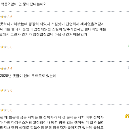
 먹음? 많이 안 좋아졌다는데?
아트록스
아펠리오스
알리스타
암베사
애니
애니비아
애쉬
3.6
 못하다가해봣는데 굉장히 재밌다 스킬셋이 단순해서 재미없을것같지
고내리는 줄타기 운영이 엄청재밌음 스킬이 맞추기쉽지만 쓸타이밍 재는
오공
오로라
오른
오리아나
올라프
요네
요릭
요해서 그런가 인기가 엄청많진않네 아님 생긴거 때문인가
3.6
유나라
유미
이렐리아
이블린
이즈리얼
일라오이
자르반 4세
3.6
2020년 댓글이 없네 우르곳도 있는데
자헨
잔나
잭스
제드
제라스
제리
제이스
3.6
질리언
징크스
초가스
카르마
카밀
카사딘
카서스
3.6
판 해 봤는데 성능 자체는 현 정복자가 더 셈 문제는 패치 이후 정복자
카타리나
칼리스타
케넨
케이틀린
케인
케일
코그모
다 가렌 다리우스처럼 고정뎀이나 방깎 방관 있는 챔이랑 더 잘 어울리
사라져서 탱커 상대로 힘들어짐 분명 정복자가 좋아지긴 했는데 클레드