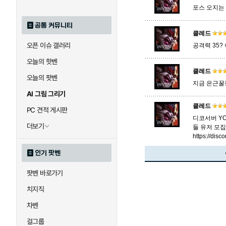
포스 오지는
공통 커뮤니티
클레드
오픈 이슈 갤러리
공격력 35?
오늘의 핫벤
클레드
오늘의 팟벤
지금 은근꿀
AI 그림 그리기
클레드
PC 견적 게시판
디코서버 YOL
더보기
들 유저 모
https://dis
인기 팟벤
팟벤 바로가기
치지직
차벤
걸그룹