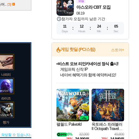
모집
어..
[3]
아스오라 CBT 모집
08.19
참가자 모집까지 남은 기간
11
12
24
04
Days
Hours
Min
Sec
게임 핫딜 (PC/스팀)
스토어+
비스트 오브 리인카네이션 정식 출시!
게임프릭 신작 IP
네이버 혜택가와 함께 예약하세요!
커세어 코브 출시 기념 할인!
나피리
해적'섬'을 발전시키자!
인벤게임즈 8월 특별 할인!
드래곤소드: 어웨이크닝 입점!
문명 7 특별 할인!
마블 투혼 파이팅 소울즈 정식출시!
귀무자: 검의 길 예약 판매 중!
더 렐릭 퍼스트 가디언 정식 출시
베데스다 40주년 기념 할인 중!
캡콤 프렌차이즈 할인 진행 중!
캡콤 일부 상품 상시 할인
스타워즈 은하계 레이서
로블록스 기프트 카드 공식 입점
할인&네이버혜택으로 만나보세요!
인기 퍼블리셔 모음!
스팀으로 만나는 드래곤소드!
조선&고려 DLC 출시 예정
마블 히어로 총 출동&화려한 격투!
10% 할인과
설화x하드코어 액션!
베데스다의 명작들을
몬헌, 바하 등 인기 IP를
몬헌 와일즈 & 드래곤즈 도그마2
인벤게임즈에서 10% 추가 적립
Robux를 가장 안전하고
최대 90% 할인가를 만나보세요!
네이버혜택과 함께 만나보세요!
50%할인&추가 적립까지!
네이버 포인트 혜택까지!
이니&베니 혜택까지!
네이버페이 혜택과 만나보세요!
40주년 프로모션으로 만나보세요!
할인가에 만나보세요!
일부 에디션 상시 할인!
혜택으로 예약 판매 중
편안하게 충전하세요
라이즈
렝가
팰월드 Palworld
옥토패스 트래블러
II Octopath Traveler I
I
5%
32,000
49,800
 작성할 수 있습니다.