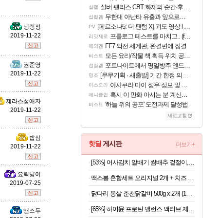
실버 팰리스 CBT 화제의 순간·후기 모음
실팰
무한대 아난타 유출과 앞으로의 예상 (루머)
섭컬겜
트런들
[페르소나5: 더 팬텀 X] 괴도 영상 l 타카마키 안·댄싱 스타
냉랭정
PV
2019-11-22
프롤로그 테스트를 마치고.. (feat. 리아)
리밋제로
신고
FF7 외전 세계관, 완결편에 집결
해외겜
모든 요리/작물 책 획득 위치 공략 (36개) - 미식가 도전과제
비스트
피즈
권준영
포트나이트에서 명일방주 엔드필드 [펠리카] 판매 예정
섭컬겜
2019-11-22
[무무기획 · 새출발] 기간 한정 의뢰 이벤트
명조
신고
아사쿠라 마이 성우 정보 및 주요 필모
아스오라
혹시 이 만화 아시는 분 계신가요
애니클립
제라스성애자
'하늘 위의 공포' 도전과제 달성법
비스트
2019-11-22
새로고침
신고
밥심
핫딜
게시판
더보기+
2019-11-22
신고
[53%] 어사김치 알배기 쌈배추 겉절이, 2kg, 1개
요릭냥이
맥스봉 혼합세트 오리지널 2개 + 치즈 2개 (1개당 5,725원)
2019-07-25
닭다리 통살 춘천닭갈비 500g x 2개 (1개당 6,950원)
신고
[65%] 하이뮨 프로틴 밸런스 액티브 제로, 밀크쉐이크, 250ml, 18개
앤스두