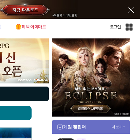
혜택.아이마트
로그인
인
벤
전
체
사
이
트
맵
게임 캘린더
더보기+