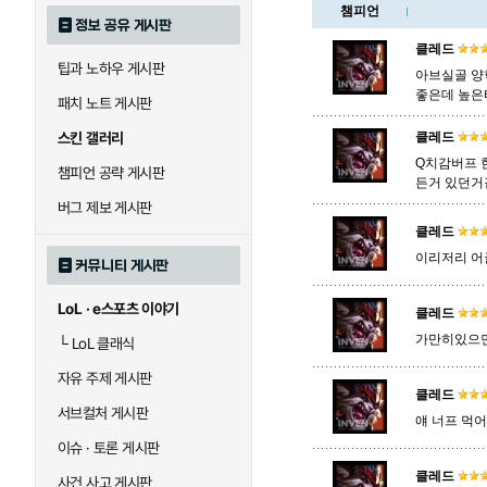
챔피언
정보 공유 게시판
로크
루시안
클레드
팁과 노하우 게시판
아브실골 양
좋은데 높은티
패치 노트 게시판
말자하
말파이트
스킨 갤러리
클레드
Q치감버프 
챔피언 공략 게시판
든거 있던거
바이
베이가
버그 제보 게시판
클레드
이리저리 어
커뮤니티 게시판
블라디미르
블리츠크랭크
LoL · e스포츠 이야기
클레드
가만히있으
└
LoL 클래식
세라핀
세주아니
자유 주제 게시판
클레드
서브컬처 게시판
얘 너프 먹어
시비르
신 짜오
이슈 · 토론 게시판
클레드
사건 사고 게시판