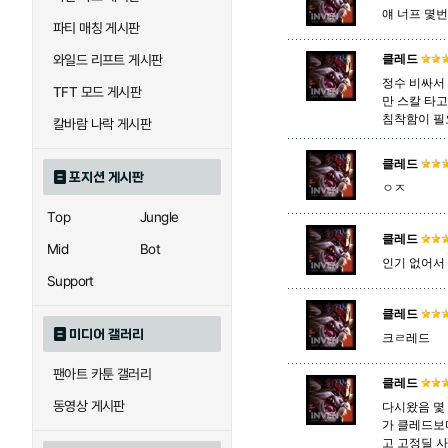
얘 너프 몇번
파티 매칭 게시판
아칼리
아크샨
와일드 리프트 게시판
클레드
정수 비싸서
TFT 모드 게시판
만 스칼 타
에코
엘리스
침착함이 필
칼바람 나락 게시판
클레드
포지션 게시판
ㅇㅈ
우르곳
워윅
Top
Jungle
클레드
Mid
Bot
인기 없어서 
자이라
자크
Support
클레드
미디어 갤러리
크ㄹ레드
직스
진
팬아트 카툰 갤러리
클레드
동영상 게시판
다시왔음 몇 
카이사
카직스
가 클레드보
고 고정딜 