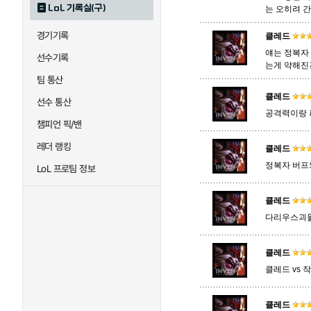
LoL 기록실(구)
는 오히려 
경기기록
퀸
클레드
크산테
얘는 정복자
선수기록
는게 약해진
팀 통산
트리스타나
트린다미어
클레드
선수 통산
공격력이랑 
챔피언 픽/밴
하이머딩거
헤카림
레더 랭킹
클레드
정복자 버프
LoL 프로팀 정보
클레드
다리우스괴물
클레드
클레드 vs
클레드