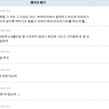
챔피언 평가
룰루
르블랑
리 신
리븐
리산드라
릴리아
마스터 이
3.6
학챔 그 이하 그 이상도 아닌.. 하위티어에서 잘먹히고 라인전 터트리기
어 갈수록 먹히기도 힘들고 차라리 레넥,피오라,다리를 하는게 훨;;;
멜
모데카이저
모르가나
문도 박사
미스 포츈
밀리오
바드
3.6
한번먹고 q쿨타임 함 너프먹지 않앗나 최근에 그리고 그다음에 또 뭐 건
같은데
베인
벡스
벨베스
벨코즈
볼리베어
브라움
브라이어
3.6
글 푸네
비에고
빅토르
뽀삐
사미라
사이온
사일러스
샤코
3.6
면 반은가는데
세트
소나
소라카
쉔
쉬바나
스몰더
스웨인
3.6
본 적 없는데..ㅡ
신드라
신지드
쓰레쉬
아리
아무무
아우렐리온 솔
아이번
3.6