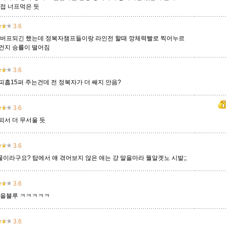
간접 너프먹은 듯
클레드
3.6
키아나
킨드레드
타릭
탈론
탈리야
탐 켄치
 버프되긴 했는데 정복자챔프들이랑 라인전 할때 깡체력빨로 찍어누르
건지 승률이 떨어짐
트위스티드 페이트
트위치
티모
파이크
판테온
피들스틱
피오라
3.6
피흡15퍼 주는건데 전 정복자가 더 쌔지 안음?
흐웨이
3.6
되서 더 무서울 듯
3.6
이라구요? 탑에서 얘 겪어보지 않은 애는 걍 말을마라 뭘알겟노 시발;;
3.6
 작을블루 ㅋㅋㅋㅋㅋ
3.6