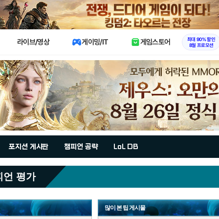
X
최대 90% 할인
라이브/영상
게이밍/IT
게임스토어
8월 프로모션
포지션 게시판
챔피언 공략
LoL DB
피언 평가
많이 본 팁 게시물