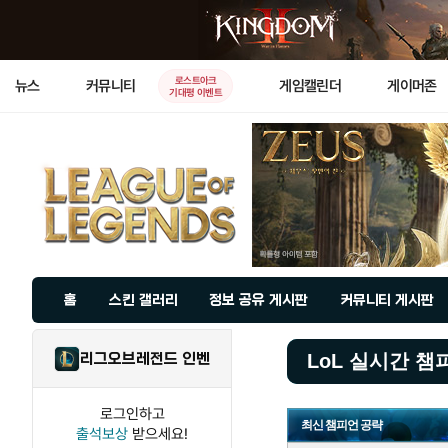
로스트아크
뉴스
커뮤니티
게임캘린더
게이머존
기대평 이벤트
홈
스킨 갤러리
정보 공유 게시판
커뮤니티 게시판
리그오브레전드 인벤
LoL 실시간 챔
로그인하고
최신 챔피언 공략
출석보상
받으세요!