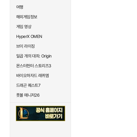
여행
해외게임정보
게임 영상
HyperX OMEN
브이 라이징
일곱 개의 대죄: Origin
몬스터헌터 스토리즈3
바이오하자드 레퀴엠
드래곤 퀘스트7
풋볼 매니저26