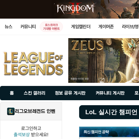
로스트아크
뉴스
커뮤니티
게임캘린더
게이머존
라이브/
기대평 이벤트
홈
스킨 갤러리
정보 공유 게시판
커뮤니티 게시판
포
리그오브레전드 인벤
LoL 실시간 챔피언
로그인하고
최신 챔피언 공략
출석보상
받으세요!