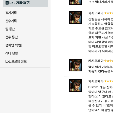
ㅋㅋ 빡대가리가 
LoL 기록실(구)
경기기록
퀸
카시오페아
크산테
클레
신발같은 새끼야 입
선수기록
기능을하고 역할을
지고 주도권 잃으
팀 통산
트리스타나
트린다미어
트위스티
글러 의존도가 높
선수 통산
드가 지면 사실 가
마다 채팅창이 어
챔피언 픽/밴
함 미드오픈할 새끼
아니라 개 되바라진
하이머딩거
헤카림
흐웨
레더 랭킹
카시오페아
LoL 프로팀 정보
뱀이 어케 기어다
기좋게 잘라놓은 
카시오페아
Distort1 얘는
말이냐 방구냐 야 
엘리스)이 있다고
혀관련없어 용도 
을 수 있지 너 '
언이었지 처음엔 