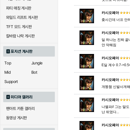
파티 매칭 게시판
아칼리
아크샨
아트록
카시오페아
와일드 리프트 게시판
좆사긴데 너프 안
TFT 모드 게시판
카시오페아
에코
엘리스
오공
칼바람 나락 게시판
딜 하나는 진짜 끝
안 약해짐
포지션 게시판
우르곳
워윅
유나
카시오페아
Top
Jungle
E딜 계수 0.7->
Mid
Bot
자이라
자크
자헨
카시오페아
Support
개똥챔 신발사게
미디어 갤러리
카시오페아
직스
진
질리
나엘파// 그는 말
팬아트 카툰 갤러리
난 뒤였다...
동영상 게시판
카이사
카직스
카타리
카시오페아