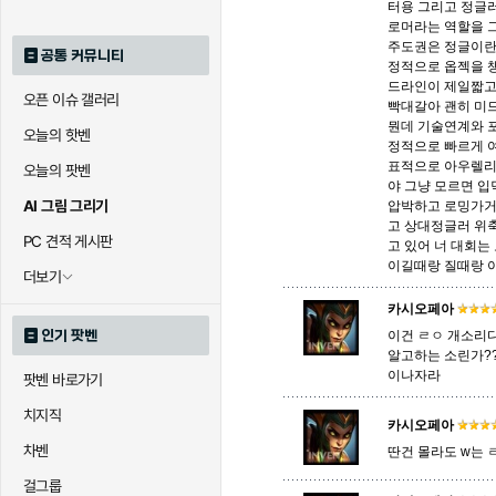
터용 그리고 정글
로머라는 역할을 
주도권은 정글이란
공통 커뮤니티
정적으로 옵젝을 
드라인이 제일짧고
오픈 이슈 갤러리
빡대갈아 괜히 미
뭔데 기술연계와 
오늘의 핫벤
정적으로 빠르게 
표적으로 아우렐리
오늘의 팟벤
야 그냥 모르면 
AI 그림 그리기
압박하고 로밍가거
고 상대정글러 위
PC 견적 게시판
고 있어 너 대회는
이길때랑 질때랑 
더보기
카시오페아
인기 팟벤
이건 ㄹㅇ 개소리
알고하는 소린가??
이나자라
팟벤 바로가기
치지직
카시오페아
차벤
딴건 몰라도 w는 ㄹ
걸그룹