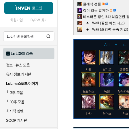
클래식 갱플
로그인
깊이 있는 말자하
테스터훈 장인초대석출연한 챌린
회원가입
ID/PW 찾기
♣ Waii (꿀잼 버섯 티모)
♣ Waii (초강력 공속 케
ALL
ㄱ
ㄴ
LoL 화제 집중
정보 · 뉴스 모음
가렌
갈리오
갱플랭
유저 정보 게시판
LoL · e스포츠 이야기
노틸러스
녹턴
누누와 
└
3추 모음
└
10추 모음
치지직 팟벤
라칸
람머스
럭스
SOOP 게시판