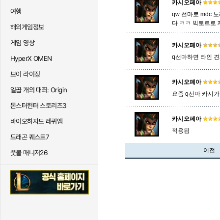
카시오페아
여행
qw 선마로 mdc
다 ㅋㅋ 빅토르로
해외게임정보
게임 영상
카시오페아
q선마하면 라인 
HyperX OMEN
브이 라이징
카시오페아
일곱 개의 대죄: Origin
요즘 q선마 카시
몬스터헌터 스토리즈3
카시오페아
바이오하자드 레퀴엠
적용됨
드래곤 퀘스트7
이전
풋볼 매니저26