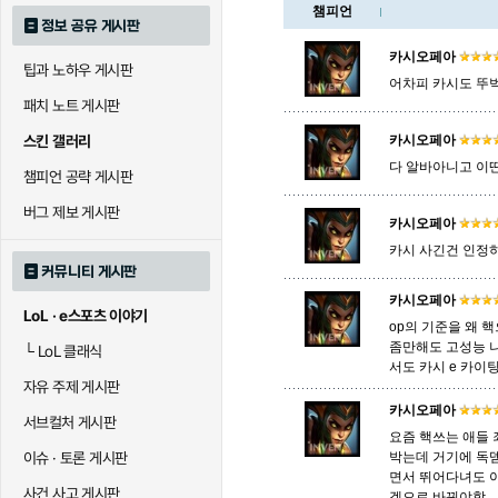
챔피언
정보 공유 게시판
로크
루시안
룰루
카시오페아
팁과 노하우 게시판
어차피 카시도 뚜
패치 노트 게시판
말자하
말파이트
멜
스킨 갤러리
카시오페아
다 알바아니고 이
챔피언 공략 게시판
바이
베이가
베인
버그 제보 게시판
카시오페아
카시 사긴건 인정하
커뮤니티 게시판
블라디미르
블리츠크랭크
비에
카시오페아
LoL · e스포츠 이야기
op의 기준을 왜 
좀만해도 고성능 
└
LoL 클래식
서도 카시 e 카
세라핀
세주아니
세트
자유 주제 게시판
카시오페아
서브컬처 게시판
요즘 핵쓰는 애들 죄
시비르
신 짜오
신드
이슈 · 토론 게시판
박는데 거기에 독뎀
면서 뛰어다녀도 
사건 사고 게시판
겟으로 바꿔야함.