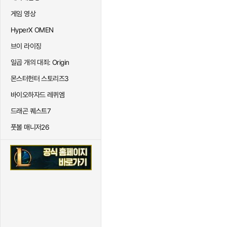
게임 영상
HyperX OMEN
브이 라이징
일곱 개의 대죄: Origin
몬스터헌터 스토리즈3
바이오하자드 레퀴엠
드래곤 퀘스트7
풋볼 매니저26