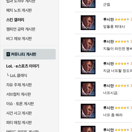
팁과 노하우 게시판
근첩
패치 노트 게시판
말자하
말파이트
멜
스킨 갤러리
루시안
3
앞돌풍 뒤대시
챔피언 공략 게시판
바이
베이가
베인
버그 제보 게시판
루시안
3
지들이 라인전 똥
커뮤니티 게시판
블라디미르
블리츠크랭크
비에
루시안
3
LoL · e스포츠 이야기
지금 너프할 정도의
└
LoL 클래식
세라핀
세주아니
세트
자유 주제 게시판
루시안
3
너프시급;
서브컬처 게시판
시비르
신 짜오
신드
이슈 · 토론 게시판
루시안
3
사건 사고 게시판
너프 좀 해라
파티 매칭 게시판
아칼리
아크샨
아트록
루시안
3