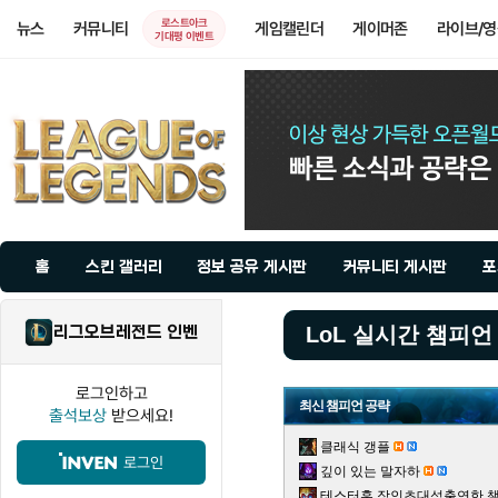
로스트아크
뉴스
커뮤니티
게임캘린더
게이머존
라이브/
기대평 이벤트
홈
스킨 갤러리
정보 공유 게시판
커뮤니티 게시판
포
리그오브레전드 인벤
LoL 실시간 챔피언
로그인하고
최신 챔피언 공략
출석보상
받으세요!
클래식 갱플
로그인
깊이 있는 말자하
테스터훈 장인초대석출연한 챌린