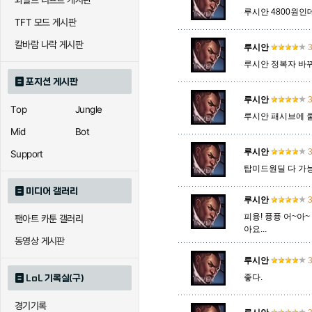
와일드 리프트 게시판
루시안 4800원인
TFT 모드 게시판
에코
엘리스
오공
칼바람 나락 게시판
루시안
3
루시안 정복자 바뀌
포지션 게시판
우르곳
워윅
유나
루시안
3
Top
Jungle
루시안 패시브에 
Mid
Bot
자이라
자크
자헨
루시안
3
Support
탑미드원딜 다 가능
미디어 갤러리
직스
진
질리
루시안
3
피융! 퓽퓽 어~아~
팬아트 카툰 갤러리
아요...
동영상 게시판
카이사
카직스
카타리
루시안
3
좋다.
LoL 기록실(구)
경기기록
퀸
크산테
클레