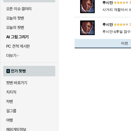
루시안
3
오픈 이슈 갤러리
사거리 개짧아서 
오늘의 핫벤
루시안
3
오늘의 팟벤
루시안 q후딜 잠
AI 그림 그리기
이전
PC 견적 게시판
더보기
인기 팟벤
팟벤 바로가기
치지직
차벤
걸그룹
여행
해외게임정보