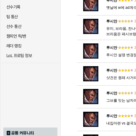
루시안
3
선수기록
옛날에 w에 ad계수
팀 통산
트리스타나
트린다미어
트위스티
루시안
3
선수 통산
유미, 브라움, 잔
브라움은 패시브랑
챔피언 픽/밴
하이머딩거
헤카림
흐웨
레더 랭킹
루시안
3
루시안 설명 변경점.
LoL 프로팀 정보
루시안
3
샷건은 원래 사거
루시안
3
그브를 잇는 남자
루시안
3
내집마련 vs 결
공통 커뮤니티