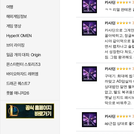
카사딘
3
여행
ㅋㅋ 리얼 판테온
해외게임정보
카사딘
3
게임 영상
카사딘으로 그게안
HyperX OMEN
꼴아박히고, 정글싸
시야 같이먹으로 
브이 라이징
면서 랩차나고 솔킬
서 성장한다 쳐도,
일곱 개의 대죄: Origin
짐. 그럼 왕귀해도
몬스터헌터 스토리즈3
카사딘
3
바이오하자드 레퀴엠
구데기. 희대에 씹
까맞고 AD암살자 
드래곤 퀘스트7
상대법만 알면 뭘꺼
없고, 텔도 복귀용
풋볼 매니저26
옛날 신지드 패시브
막으로 바꿔주고.
카사딘
3
ap근접 상대로 좋