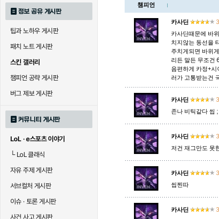
챔피언
정보 공유 게시판
로크
루시안
룰루
카사딘
3
팁과 노하우 게시판
카사딘때문에 바위
치지않는 동선을 
패치 노트 게시판
말자하
말파이트
멜
주치게되면 바위게
리든 말든 무조건
스킨 갤러리
음편하게 카정+시
챔피언 공략 게시판
러가 고통받는건 국룰
바이
베이가
베인
버그 제보 게시판
카사딘
3
존나 비틱같다 씹 ;
커뮤니티 게시판
블라디미르
블리츠크랭크
비에
카사딘
3
LoL · e스포츠 이야기
저건 재그만도 못
└
LoL 클래식
세라핀
세주아니
세트
자유 주제 게시판
카사딘
3
씹찐따
서브컬처 게시판
시비르
신 짜오
신드
이슈 · 토론 게시판
카사딘
3
사건 사고 게시판