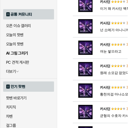
카사딘
3
이거 왜 카사딘 
공통 커뮤니티
카사딘
3
오픈 이슈 갤러리
넌 쇼메가 아니니
오늘의 핫벤
오늘의 팟벤
카사딘
3
여눈 쌓으라고
AI 그림 그리기
PC 견적 게시판
카사딘
3
더보기
원래 소모값 없었다
인기 팟벤
카사딘
3
황천의검 마나소모 1
팟벤 바로가기
치지직
카사딘
3
균형의 수호자 카
차벤
걸그룹