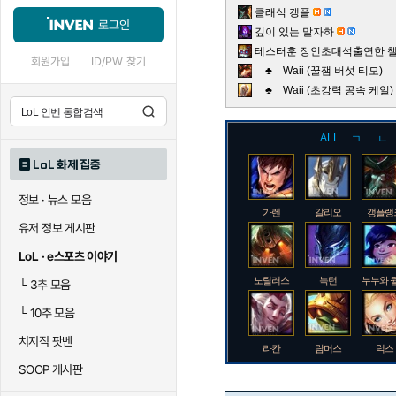
클래식 갱플
로그인
깊이 있는 말자하
테스터훈 장인초대석출연한 챌린
회원가입
ID/PW 찾기
♣ Waii (꿀잼 버섯 티모)
♣ Waii (초강력 공속 케
ALL
ㄱ
ㄴ
LoL 화제 집중
정보 · 뉴스 모음
가렌
갈리오
갱플랭
유저 정보 게시판
LoL · e스포츠 이야기
노틸러스
녹턴
누누와 
└
3추 모음
└
10추 모음
치지직 팟벤
라칸
람머스
럭스
SOOP 게시판