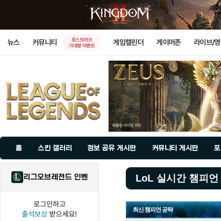
로스트아크
뉴스
커뮤니티
게임캘린더
게이머존
라이브/
기대평 이벤트
홈
스킨 갤러리
정보 공유 게시판
커뮤니티 게시판
포
리그오브레전드 인벤
LoL 실시간 챔피언
로그인하고
최신 챔피언 공략
출석보상
받으세요!