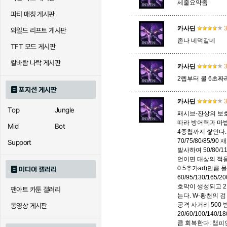
세줄요약좀
파티 매칭 게시판
아칼리
아크샨
아트록
카사딘
3
와일드 리프트 게시판
존나 네덕같네
TFT 모드 게시판
에코
엘리스
오공
칼바람 나락 게시판
카사딘
3
2렙부터 쿨 6초짜리
포지션 게시판
우르곳
워윅
유나
카사딘
3
Top
Jungle
패시브-잔상의 보호 
따라 방어력과 마법저
Mid
Bot
4중첩까지 쌓인다.
자이라
자크
자헨
70/75/80/85/
Support
발사하여 50/80/1
언이면 대상의 적응력 
0.5추가ad)만큼
미디어 갤러리
직스
진
질리
60/95/130/16
호막이 생성되고 2
팬아트 카툰 갤러리
는다. W-황천의 
공격 사거리 500
동영상 게시판
20/60/100/140
카이사
카직스
카타리
큼 회복한다. 챔피