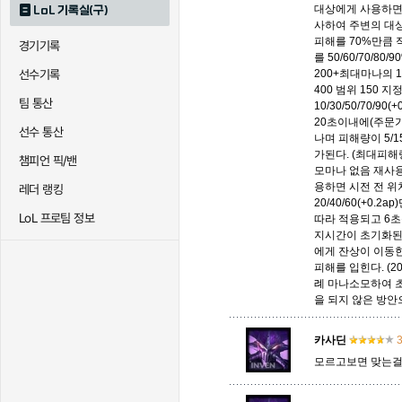
대상에게 사용하면 
LoL 기록실(구)
사하여 주변의 대상에
피해를 70%만큼 
경기기록
퀸
크산테
클레
를 50/60/70/8
선수기록
200+최대마나의 16
400 범위 150
팀 통산
10/30/50/70/
트리스타나
트린다미어
트위스티
20초이내에(주문가
선수 통산
나며 피해량이 5/15
가된다. (최대피해량 2
챔피언 픽/밴
모마나 없음 재사용대
하이머딩거
헤카림
흐웨
용하면 시전 전 위
레더 랭킹
20/40/60(+0
LoL 프로팀 정보
따라 적용되고 6초
지시간이 초기화된다
에게 잔상이 이동한 거리
피해를 입힌다. (
례 마나소모하여 
을 되지 않은 방안
카사딘
3
모르고보면 맞는걸