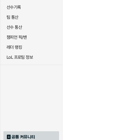
선수기록
팀 통산
트리스타나
트린다미어
트위스티
선수 통산
챔피언 픽/밴
하이머딩거
헤카림
흐웨
레더 랭킹
LoL 프로팀 정보
공통 커뮤니티