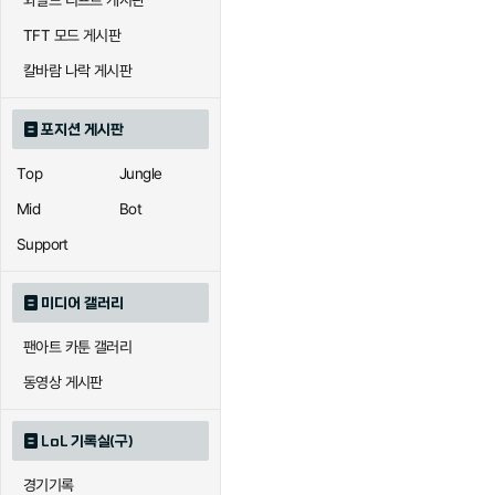
와일드 리프트 게시판
TFT 모드 게시판
에코
엘리스
오공
칼바람 나락 게시판
포지션 게시판
우르곳
워윅
유나
Top
Jungle
Mid
Bot
자이라
자크
자헨
Support
미디어 갤러리
직스
진
질리
팬아트 카툰 갤러리
동영상 게시판
카이사
카직스
카타리
LoL 기록실(구)
경기기록
퀸
크산테
클레