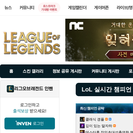
로스트아크
뉴스
커뮤니티
게임캘린더
게이머존
라이브/
기대평 이벤트
홈
스킨 갤러리
정보 공유 게시판
커뮤니티 게시판
포
리그오브레전드 인벤
LoL 실시간 챔피언
로그인하고
최신 챔피언 공략
출석보상
받으세요!
클래식 갱플
로그인
깊이 있는 말자하
테스터훈 장인초대석출연한 챌린