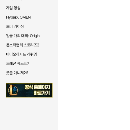
게임 영상
HyperX OMEN
브이 라이징
일곱 개의 대죄: Origin
몬스터헌터 스토리즈3
바이오하자드 레퀴엠
드래곤 퀘스트7
풋볼 매니저26