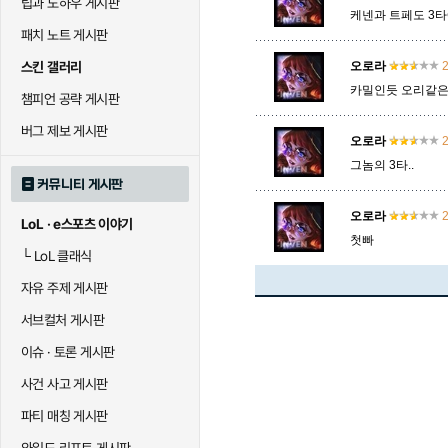
팁과 노하우 게시판
케넨과 트페도 3
패치 노트 게시판
말자하
말파이트
멜
스킨 갤러리
오로라
2
카밀인듯 오리같은
챔피언 공략 게시판
바이
베이가
베인
버그 제보 게시판
오로라
2
그놈의 3타..
커뮤니티 게시판
블라디미르
블리츠크랭크
비에
오로라
2
LoL · e스포츠 이야기
첫빠
└
LoL 클래식
세라핀
세주아니
세트
자유 주제 게시판
서브컬처 게시판
시비르
신 짜오
신드
이슈 · 토론 게시판
사건 사고 게시판
파티 매칭 게시판
아칼리
아크샨
아트록