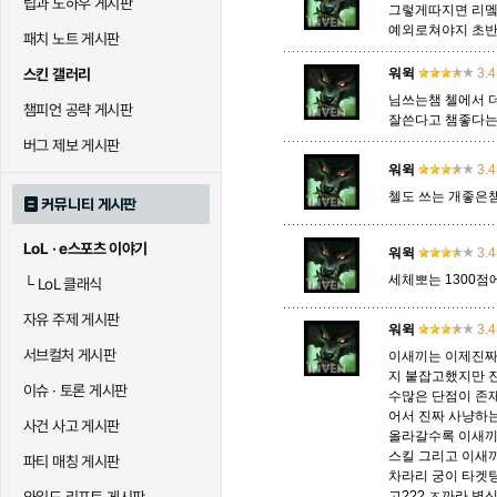
팁과 노하우 게시판
그렇게따지면 리멬
예외로쳐야지 초반
패치 노트 게시판
말자하
말파이트
멜
스킨 갤러리
워윅
3.4
님쓰는챔 첼에서 
챔피언 공략 게시판
잘쓴다고 챔좋다는
바이
베이가
베인
버그 제보 게시판
워윅
3.4
첼도 쓰는 개좋은챔
커뮤니티 게시판
블라디미르
블리츠크랭크
비에
LoL · e스포츠 이야기
워윅
3.4
세체뽀는 1300점
└
LoL 클래식
세라핀
세주아니
세트
자유 주제 게시판
워윅
3.4
서브컬처 게시판
이새끼는 이제진짜
지 붙잡고했지만 
시비르
신 짜오
신드
이슈 · 토론 게시판
수많은 단점이 존
어서 진짜 사냥하
사건 사고 게시판
올라갈수록 이새끼
스킬 그리고 이새
파티 매칭 게시판
아칼리
아크샨
아트록
차라리 궁이 타겟
고??? ㅈ까라 병