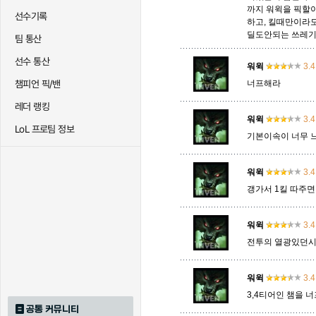
까지 워윅을 픽할
선수기록
하고, 킬때만이라
딜도안되는 쓰레
팀 통산
트리스타나
트린다미어
트위스티
선수 통산
워윅
3.4
챔피언 픽/밴
너프해라
하이머딩거
헤카림
흐웨
레더 랭킹
워윅
3.4
LoL 프로팀 정보
기본이속이 너무 
워윅
3.4
갱가서 1킬 따주면
워윅
3.4
전투의 열광있던시
워윅
3.4
3,4티어인 챔을 
공통 커뮤니티