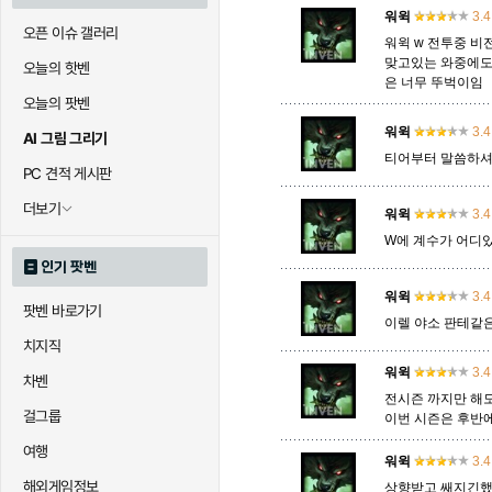
워윅
3.4
오픈 이슈 갤러리
워윅 w 전투중 비
맞고있는 와중에도
오늘의 핫벤
은 너무 뚜벅이임
오늘의 팟벤
워윅
3.4
AI 그림 그리기
티어부터 말씀하셔
PC 견적 게시판
더보기
워윅
3.4
W에 계수가 어디
인기 팟벤
워윅
3.4
팟벤 바로가기
이렐 야소 판테같
치지직
워윅
3.4
차벤
전시즌 까지만 해도
걸그룹
이번 시즌은 후반에
여행
워윅
3.4
해외게임정보
상향받고 쌔지긴했