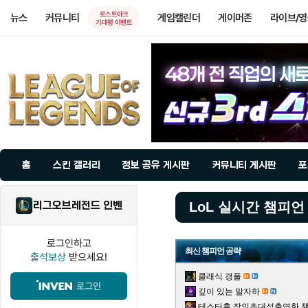
로스트아크
뉴스
커뮤니티
게임캘린더
게이머존
라이브/
기대평 이벤트
홈
스킨 갤러리
정보 공유 게시판
커뮤니티 게시판
포
리그오브레전드 인벤
LoL 실시간 챔피언
로그인하고
최신 챔피언 공략
출석보상
받으세요!
클래식 갱플
로그인
깊이 있는 말자하
테스터훈 장인초대석출연한 챌린