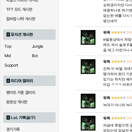
와일드 리프트 게시판
상위권이지만 다시
TFT 모드 게시판
애증하나로 하기엔
없는한 얘를 다시
에코
엘리스
오공
칼바람 나락 게시판
병신새끼
워윅
3.4
포지션 게시판
우르곳
워윅
유나
w발동상태서 쳐맞을
에도 켜서 슬로우
Top
Jungle
음 재그 이런거나
Mid
Bot
자이라
워윅
자크
자헨
3.4
Support
진짜 이 씨벌 개
땡겨와야 된다 기본
있기는 하지만 패치
미디어 갤러리
직스
진
질리
어감 ㅋㅋㅋ 바위게
팬아트 카툰 갤러리
워윅
3.4
동영상 게시판
늑대가 아니라 늑
카이사
카직스
카타리
LoL 기록실(구)
워윅
3.4
피냄새 못맡으면 
경기기록
퀸
크산테
클레
되있는데 암살자 