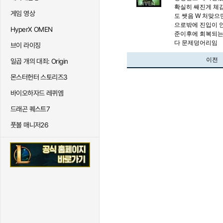
확실히 쌔진게 체감
게임 영상
도 쌧음 W 처맞
으로밖에 진입이 
HyperX OMEN
준이후에 회복되는
다 문제덩어리임
브이 라이징
이전
일곱 개의 대죄: Origin
몬스터헌터 스토리즈3
바이오하자드 레퀴엠
드래곤 퀘스트7
풋볼 매니저26