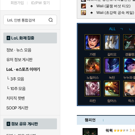
회원가입
ID/PW 찾기
♣ Waii (꿀잼 버섯 티모)
♣ Waii (초강력 공속 케
ALL
ㄱ
ㄴ
LoL 화제 집중
정보 · 뉴스 모음
가렌
갈리오
갱플랭
유저 정보 게시판
LoL · e스포츠 이야기
노틸러스
녹턴
누누와 
└
3추 모음
└
10추 모음
치지직 팟벤
라칸
람머스
럭스
SOOP 게시판
챔피언
정보 공유 게시판
로크
루시안
룰루
워윅
3.4