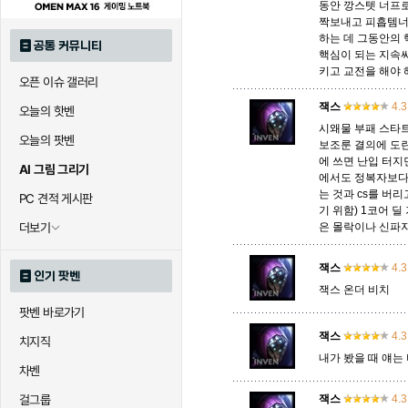
동안 깡스텟 너프
짝보내고 피흡템너
하는 데 그동안의 
공통 커뮤니티
핵심이 되는 지속
키고 교전을 해야 
오픈 이슈 갤러리
잭스
4.3
오늘의 핫벤
시왜물 부패 스타트
오늘의 팟벤
보조룬 결의에 도란
에 쓰면 난입 터지
AI 그림 그리기
에서도 정복자보다 
는 것과 cs를 버
PC 견적 게시판
기 위함) 1코어 
더보기
은 몰락이나 신파자
잭스
4.3
인기 팟벤
잭스 온더 비치
팟벤 바로가기
잭스
4.3
치지직
내가 봤을 때 얘는
차벤
걸그룹
잭스
4.3