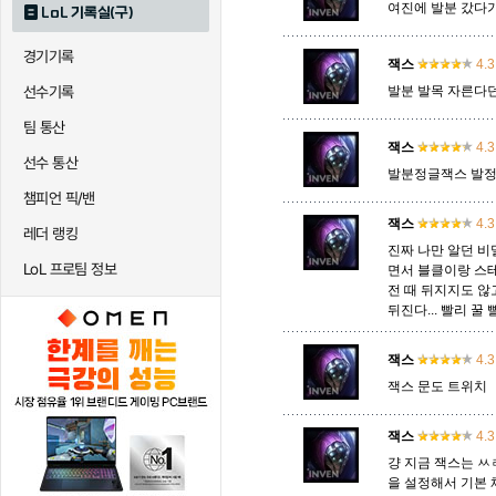
여진에 발분 갔다가 
LoL 기록실(구)
경기기록
퀸
크산테
클레
잭스
4.3
선수기록
발분 발목 자른다
팀 통산
트리스타나
트린다미어
트위스티
잭스
4.3
선수 통산
발분정글잭스 발정
챔피언 픽/밴
잭스
4.3
하이머딩거
헤카림
흐웨
레더 랭킹
진짜 나만 알던 비밀
LoL 프로팀 정보
면서 블클이랑 스테
전 때 뒤지지도 않
뒤진다... 빨리 꿀 빨
잭스
4.3
잭스 문도 트위치
잭스
4.3
걍 지금 잭스는 ㅆ
을 설정해서 기본