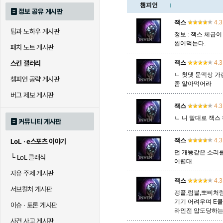
챔피언
정보 공유 게시판
로크
루시안
룰루
잭스
4.3
팁과 노하우 게시판
정보 : 잭스 체급
씹어먹는다.
패치 노트 게시판
말자하
말파이트
멜
스킨 갤러리
잭스
4.3
ㄴ 첫댓 문맥상 가
챔피언 공략 게시판
좀 알아먹어라
바이
베이가
베인
버그 제보 게시판
잭스
4.3
ㄴ 니 말대로 잭
커뮤니티 게시판
블라디미르
블리츠크랭크
비에
잭스
4.3
LoL · e스포츠 이야기
먼 개똥같은 소리를
└
LoL 클래식
어렵대.
세라핀
세주아니
세트
자유 주제 게시판
잭스
4.3
서브컬처 게시판
갱플,럼블,뽀삐처럼
기기 어려우며 E
시비르
신 짜오
신드
이슈 · 토론 게시판
라인전 압도당하는
사건 사고 게시판