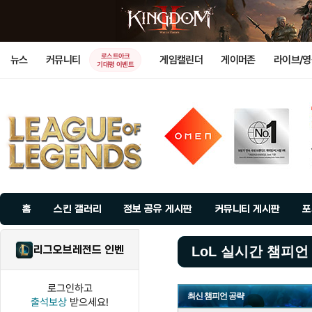
로스트아크
뉴스
커뮤니티
게임캘린더
게이머존
라이브/
기대평 이벤트
홈
스킨 갤러리
정보 공유 게시판
커뮤니티 게시판
포
리그오브레전드 인벤
LoL 실시간 챔피언
로그인하고
최신 챔피언 공략
출석보상
받으세요!