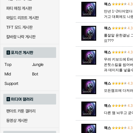
잭스
4.3
파티 매칭 게시판
아칼리
만년 1~2티어였다
아크샨
아트록
거고 대회에도 나
와일드 리프트 게시판
TFT 모드 게시판
잭스
4.3
에코
엘리스
오공
롤잘알 윤한결님 
칼바람 나락 게시판
요???
잭스
4.3
포지션 게시판
우르곳
워윅
유나
무려 키보드에 E
Top
Jungle
온힛스킬을 씹어버
과 데미지를 넣을
Mid
Bot
자이라
자크
자헨
Support
잭스
4.3
모든챔프에 다저러
미디어 갤러리
직스
진
질리
잭스
4.3
팬아트 카툰 갤러리
다른 챔 놔두고 굳이
동영상 게시판
카이사
카직스
카타리
잭스
4.3