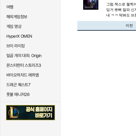
그럼 잭스로 챌찍어
여행
딩거 뽀삐 말파 
내 ㅋㅋ 딱봐도 
해외게임정보
이전
게임 영상
HyperX OMEN
브이 라이징
일곱 개의 대죄: Origin
몬스터헌터 스토리즈3
바이오하자드 레퀴엠
드래곤 퀘스트7
풋볼 매니저26