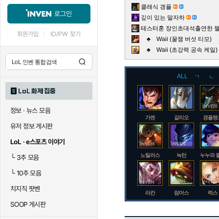
클래식 갱플
로그인
깊이 있는 말자하
테스터훈 장인초대석출연한 챌린
회원가입
ID/PW 찾기
♣ Waii (꿀잼 버섯 티모)
♣ Waii (초강력 공속 케
ALL
ㄱ
ㄴ
LoL 화제 집중
정보 · 뉴스 모음
가렌
갈리오
갱플랭
유저 정보 게시판
LoL · e스포츠 이야기
노틸러스
녹턴
누누와 
└
3추 모음
└
10추 모음
치지직 팟벤
라칸
람머스
럭스
SOOP 게시판