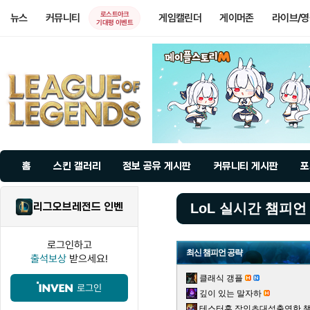
로스트아크
뉴스
커뮤니티
게임캘린더
게이머존
라이브/
기대평 이벤트
홈
스킨 갤러리
정보 공유 게시판
커뮤니티 게시판
포
리그오브레전드 인벤
LoL 실시간 챔피언
로그인하고
최신 챔피언 공략
출석보상
받으세요!
클래식 갱플
로그인
깊이 있는 말자하
테스터훈 장인초대석출연한 챌린