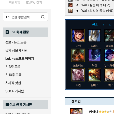
회원가입
ID/PW 찾기
♣ Waii (꿀잼 버섯 티모)
♣ Waii (초강력 공속 케
ALL
ㄱ
ㄴ
LoL 화제 집중
정보 · 뉴스 모음
가렌
갈리오
갱플랭
유저 정보 게시판
LoL · e스포츠 이야기
노틸러스
녹턴
누누와 
└
3추 모음
└
10추 모음
치지직 팟벤
라칸
람머스
럭스
SOOP 게시판
챔피언
정보 공유 게시판
로크
루시안
룰루
키아나
3