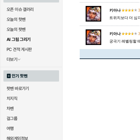
오픈 이슈 갤러리
키아나
3
트위치보다 더 심
오늘의 핫벤
오늘의 팟벤
키아나
3
AI 그림 그리기
궁극기 레벨링할 때
PC 견적 게시판
더보기
인기 팟벤
팟벤 바로가기
치지직
차벤
걸그룹
여행
해외게임정보