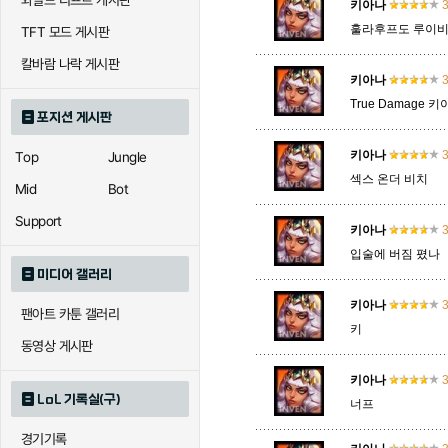
와일드 리프트 게시판
키아나
3
훌라후프도 루이
TFT 모드 게시판
에코
엘리스
오공
칼바람 나락 게시판
키아나
3
True Damag
포지션 게시판
우르곳
워윅
유나
키아나
3
Top
Jungle
섹스 온더 비치
Mid
Bot
자이라
자크
자헨
Support
키아나
3
입술에 버짐 폈나
미디어 갤러리
직스
진
질리
키아나
3
팬아트 카툰 갤러리
키
동영상 게시판
카이사
카직스
카타리
키아나
3
LoL 기록실(구)
너프
경기기록
퀸
크산테
클레