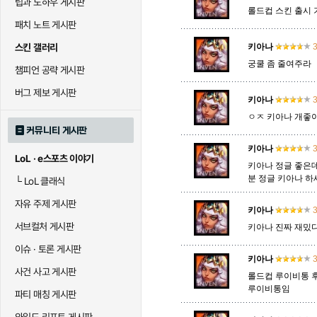
팁과 노하우 게시판
롤드컵 스킨 출시 
패치 노트 게시판
말자하
말파이트
멜
스킨 갤러리
키아나
3
궁쿨 좀 줄여주라
챔피언 공략 게시판
바이
베이가
베인
버그 제보 게시판
키아나
3
ㅇㅈ 키아나 개좋
커뮤니티 게시판
블라디미르
블리츠크랭크
비에
키아나
3
LoL · e스포츠 이야기
키아나 정글 좋은데
분 정글 키아나 하세
└
LoL 클래식
세라핀
세주아니
세트
자유 주제 게시판
키아나
3
서브컬처 게시판
키아나 진짜 재밌다
시비르
신 짜오
신드
이슈 · 토론 게시판
키아나
3
사건 사고 게시판
롤드컵 루이비통 후
루이비통임
파티 매칭 게시판
아칼리
아크샨
아트록