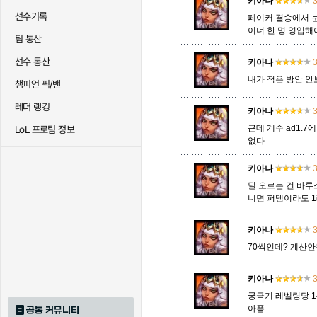
키아나
3
선수기록
페이커 결승에서 눈
이너 한 명 영입해
팀 통산
트리스타나
트린다미어
트위스티
선수 통산
키아나
3
내가 적은 방안 안
챔피언 픽/밴
하이머딩거
헤카림
흐웨
레더 랭킹
키아나
3
근데 계수 ad1
LoL 프로팀 정보
없다
키아나
3
딜 오르는 건 바루
니면 퍼댐이라도 1레
키아나
3
70씩인데? 계산안
키아나
3
궁극기 레벨링당 
아픔
공통 커뮤니티