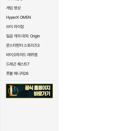
게임 영상
HyperX OMEN
브이 라이징
일곱 개의 대죄: Origin
몬스터헌터 스토리즈3
바이오하자드 레퀴엠
드래곤 퀘스트7
풋볼 매니저26