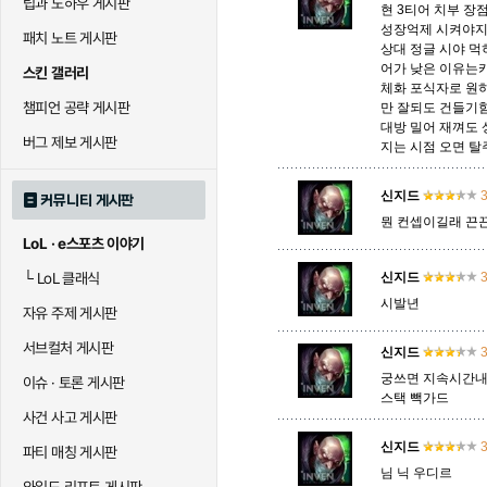
팁과 노하우 게시판
현 3티어 치부 장
성장억제 시켜야지
패치 노트 게시판
말자하
말파이트
멜
상대 정글 시야 먹
어가 낮은 이유는
스킨 갤러리
체화 포식자로 원
챔피언 공략 게시판
만 잘되도 건들기
대방 밀어 재껴도 
바이
베이가
베인
버그 제보 게시판
지는 시점 오면 
신지드
3
커뮤니티 게시판
블라디미르
블리츠크랭크
비에
뭔 컨셉이길래 끈
LoL · e스포츠 이야기
└
LoL 클래식
신지드
3
세라핀
세주아니
세트
시발년
자유 주제 게시판
서브컬처 게시판
신지드
3
궁쓰면 지속시간내 
시비르
신 짜오
신드
이슈 · 토론 게시판
스택 빽가드
사건 사고 게시판
신지드
3
파티 매칭 게시판
아칼리
아크샨
아트록
님 닉 우디르