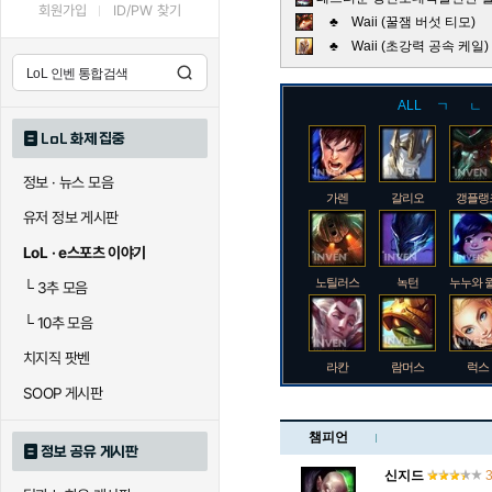
회원가입
ID/PW 찾기
♣ Waii (꿀잼 버섯 티모)
♣ Waii (초강력 공속 케
ALL
ㄱ
ㄴ
LoL 화제 집중
정보 · 뉴스 모음
가렌
갈리오
갱플랭
유저 정보 게시판
LoL · e스포츠 이야기
노틸러스
녹턴
누누와 
└
3추 모음
└
10추 모음
치지직 팟벤
라칸
람머스
럭스
SOOP 게시판
챔피언
정보 공유 게시판
로크
루시안
룰루
신지드
3