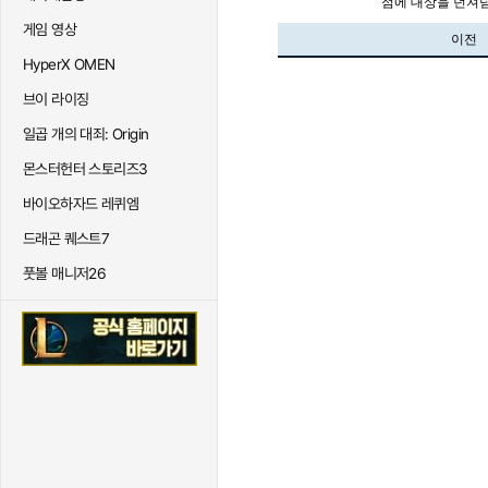
점에 대상을 던져넘기면
게임 영상
이전
HyperX OMEN
브이 라이징
일곱 개의 대죄: Origin
몬스터헌터 스토리즈3
바이오하자드 레퀴엠
드래곤 퀘스트7
풋볼 매니저26