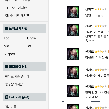
와일드 리프트 게시판
TFT 모드 게시판
신지드
3
에코
엘리스
오공
님만 그러는듯..
칼바람 나락 게시판
신지드
3
포지션 게시판
신지드가 주챔인 
우르곳
워윅
유나
신지드가 된기분이
Top
Jungle
옴 ㅋㅋ
Mid
Bot
자이라
자크
자헨
신지드
3
Support
쩡신병+키워질 좀 
미디어 갤러리
직스
진
질리
신지드
3
이거하는 새끼들중
팬아트 카툰 갤러리
동영상 게시판
신지드
3
카이사
카직스
카타리
진짜 컨셉 ㅂㅅ같
도 애매함
LoL 기록실(구)
경기기록
퀸
크산테
클레
신지드
3