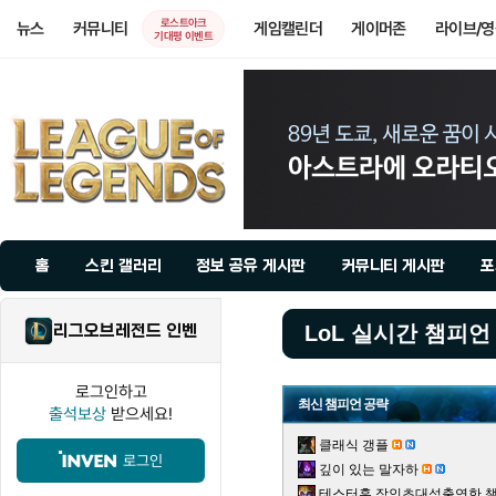
로스트아크
뉴스
커뮤니티
게임캘린더
게이머존
라이브/
기대평 이벤트
홈
스킨 갤러리
정보 공유 게시판
커뮤니티 게시판
포
리그오브레전드 인벤
LoL 실시간 챔피언
로그인하고
최신 챔피언 공략
출석보상
받으세요!
클래식 갱플
로그인
깊이 있는 말자하
테스터훈 장인초대석출연한 챌린