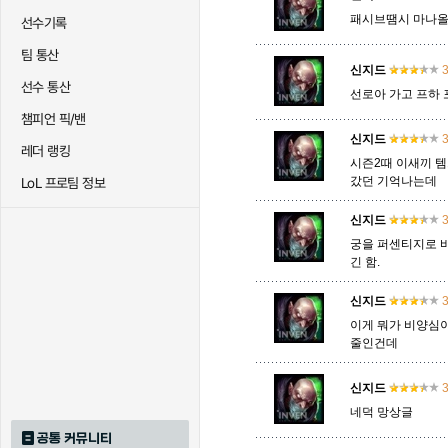
패시브땜시 마나올
선수기록
팀 통산
트리스타나
트린다미어
트위스티
신지드
3
선수 통산
선로아 가고 프하 
챔피언 픽/밴
신지드
3
하이머딩거
헤카림
흐웨
레더 랭킹
시즌2때 이새끼 
갔던 기억나는데
LoL 프로팀 정보
신지드
3
궁을 퍼센티지로 바
긴 함.
신지드
3
이게 뭐가 비양심이
줄인건데
신지드
3
네덕 망상글
공통 커뮤니티