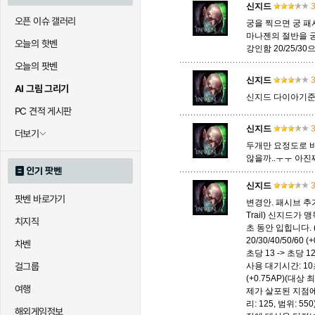
신지드
3
오픈 이슈 갤러리
궁을 찍으면 궁 패
마나젠의 절반을 궁
오늘의 핫벤
강인함 20/25/3
오늘의 팟벤
신지드
3
AI 그림 그리기
신지드 다이아기준
PC 견적 게시판
신지드
3
더보기
두개만 요정도로 바
않을까..ㅜㅜ 아
인기 팟벤
신지드
3
팟벤 바로가기
변경안. 패시브 추가 
Trail) 신지드가 맹
치지직
초 동안 입힙니다. 
20/30/40/50/6
차벤
초당 13 -> 초당 12
걸그룹
사용 대기시간: 10
(+0.75AP)(대상
여행
제가 살포된 지점에 
리: 125, 범위: 5
해외게임정보