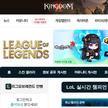
로스트아크
뉴스
커뮤니티
게임캘린더
게이머존
라이브/
기대평 이벤트
홈
스킨 갤러리
정보 공유 게시판
커뮤니티 게시판
포
리그오브레전드 인벤
LoL 실시간 챔피언
로그인하고
최신 챔피언 공략
출석보상
받으세요!