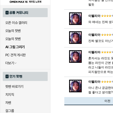
뇌지컬은 젤 안쓰
될듯
공통 커뮤니티
이렐리아
와 얘네는 진짜 생
오픈 이슈 갤러리
오늘의 핫벤
이렐리아
오늘의 팟벤
진짜 별것도 아닌
AI 그림 그리기
이렐리아
PC 견적 게시판
혼자서는 라인도 
더보기
뽑는 라인이 근본 
라고 니들이 라인
피지컬만으로 하
인기 팟벤
이렐리아
팟벤 바로가기
아니 존나 궁금한
컬 좋다고 생각함
치지직
이전
차벤
걸그룹