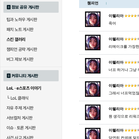
챔피언
정보 공유 게시판
로크
루시안
룰루
이렐리아
팁과 노하우 게시판
죽어
패치 노트 게시판
말자하
말파이트
멜
스킨 갤러리
이렐리아
리메이크를 가장한
챔피언 공략 게시판
바이
베이가
베인
버그 제보 게시판
이렐리아
너프 하거나 그냥
커뮤니티 게시판
블라디미르
블리츠크랭크
비에
이렐리아
LoL · e스포츠 이야기
그래서 너프먹었잖
└
LoL 클래식
세라핀
세주아니
세트
자유 주제 게시판
이렐리아
뭔 생각으로 리워크
서브컬처 게시판
시비르
신 짜오
신드
이슈 · 토론 게시판
이렐리아
사건 사고 게시판
당연히 컨셉에 맞지