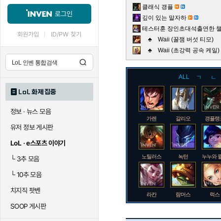
클래식 갱플
로그인
깊이 있는 말자하
테스터훈 장인초대석출연한 챌린
회원가입
ID/PW 찾기
♣ Waii (꿀잼 버섯 티모)
♣ Waii (초강력 공속 케
ALL
ㄱ
ㄴ
LoL 화제 집중
정보 · 뉴스 모음
가렌
갈리오
갱플랭
유저 정보 게시판
LoL · e스포츠 이야기
노틸러스
녹턴
누누와 
└
3추 모음
└
10추 모음
치지직 팟벤
라칸
람머스
럭스
SOOP 게시판