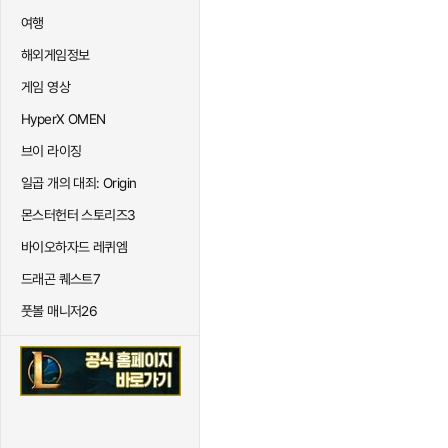
여행
해외게임정보
게임 영상
HyperX OMEN
브이 라이징
일곱 개의 대죄: Origin
몬스터헌터 스토리즈3
바이오하자드 레퀴엠
드래곤 퀘스트7
풋볼 매니저26