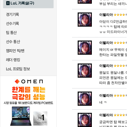
LoL 기록실(구)
부심 부리는 새끼
경기기록
퀸
이렐리아
크산테
클레
아딛이 다2언급하
선수기록
ㅋㅋㅋㅋ 탑에 타
ㅠㅠ 미드라이너가
팀 통산
트리스타나
트린다미어
트위스티
선수 통산
이렐리아
메이지 or 뚜벅이 
챔피언 픽/밴
한타는 파일럿빨 
하이머딩거
헤카림
흐웨
레더 랭킹
이렐리아
LoL 프로팀 정보
원딜도 원딜나름.
피언은 원딜에는 
따라 좀 천차만별
이렐리아
네 ㅋ
이렐리아
궁금하면 탑 해보