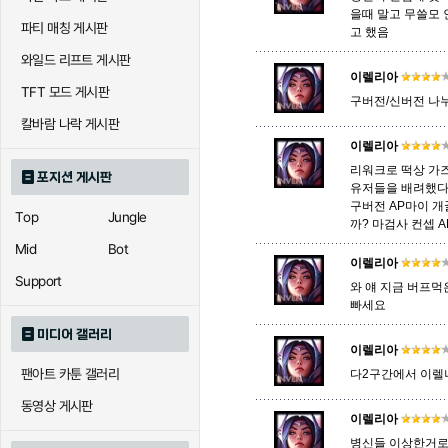
을때 말고 무쓸모 
파티 매칭 게시판
고 했음
아칼리
아크샨
아트록
와일드 리프트 게시판
이렐리아
TFT 모드 게시판
구버전/신버전 나
에코
엘리스
오공
칼바람 나락 게시판
이렐리아
리워크로 떡상 가즈
포지션 게시판
유저들을 배려했다
우르곳
워윅
유나
구버전 AP마이 개
Top
Jungle
까? 마검사 컨셉 
Mid
Bot
이렐리아
자이라
자크
자헨
Support
와 얘 지금 버프먹
빠세요
미디어 갤러리
직스
진
질리
이렐리아
팬아트 카툰 갤러리
다2구간에서 이렐
동영상 게시판
이렐리아
카이사
카직스
카타리
병신들 이상한거로 