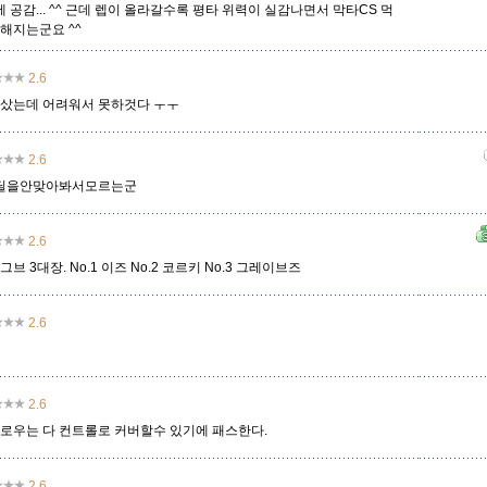
공감... ^^ 근데 렙이 올라갈수록 평타 위력이 실감나면서 막타CS 먹
해지는군요 ^^
멜
모데카이저
모르가나
문도 박사
미스 포츈
밀리오
바드
2.6
 샀는데 어려워서 못하것다 ㅜㅜ
베인
벡스
벨베스
벨코즈
볼리베어
브라움
브라이어
2.6
딜을안맞아봐서모르는군
비에고
빅토르
뽀삐
사미라
사이온
사일러스
샤코
2.6
브 3대장. No.1 이즈 No.2 코르키 No.3 그레이브즈
세트
소나
소라카
쉔
쉬바나
스몰더
스웨인
2.6
신드라
신지드
쓰레쉬
아리
아무무
아우렐리온 솔
아이번
2.6
슬로우는 다 컨트롤로 커버할수 있기에 패스한다.
아트록스
아펠리오스
알리스타
암베사
애니
애니비아
애쉬
2.6