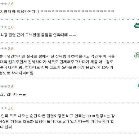
2.6
 치명타 에 적용안된다니 ㅋㅋㅋㅋㅋㅋㅋㅋㅋㅋㅋㅋㅋㅋㅋㅋㅋㅋㅋㅋ
트위스티드 페이트
트위치
티모
파이크
판테온
피들스틱
피오라
2.6
 최강 원딜 근데 그브한텐 좀힘듬 연막때매 ㅡㅡ;
흐웨이
2.6
짤짤이 넣긴하지만 실제로 봇에서 전 상대방이 cs먹을려고 약간 튀어 나올
한대씩 갈겨주면서 견제하다가 서폿도 견제해주고하다가 체좀 어느정도
 순삭시켜버림 . 한타떄도 진짜 코르키 쓰다보면 이게 원딜인지 ap누커
정도로 삭제시켜버림
2.6
25 입니다 ㅠㅠ
2.6
 인피 트포 나오는 순간 다른 원딜이랑은 비교 안되는 no m 딜링 e는 걍
 이짓만 해줘도 초토화 딜탱이 붙더라도 w가 있기 때문에 거리유지가 할
쎄다 진짜