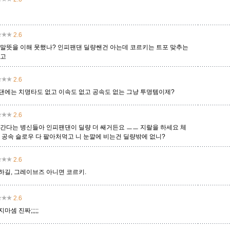
오공
오로라
오른
오리아나
올라프
요네
요릭
2.6
 말뜻을 이해 못했나? 인피팬댄 딜량쌘건 아는데 코르키는 트포 맞추는
다고
유나라
유미
이렐리아
이블린
이즈리얼
일라오이
자르반 4세
2.6
댄에는 치명타도 없고 이속도 없고 공속도 없는 그냥 투명템이제?
자헨
잔나
잭스
제드
제라스
제리
제이스
2.6
안간다는 병신들아 인피팬댄이 딜량 더 쌔거든요 ㅡㅡ 지랄을 하세요 체
속 공속 슬로우 다 팔아처먹고 니 눈깔에 비는건 딜량밖에 없니?
질리언
징크스
초가스
카르마
카밀
카사딘
카서스
2.6
하길, 그레이브즈 아니면 코르키.
카타리나
칼리스타
케넨
케이틀린
케인
케일
코그모
2.6
마셈 진짜;;;;;
클레드
키아나
킨드레드
타릭
탈론
탈리야
탐 켄치