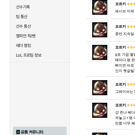
코르키
선수기록
패시브 이제
팀 통산
트리스타나
트린다미어
선수 통산
코르키
중반 지속딜
챔피언 픽/밴
하이머딩거
헤카림
레더 랭킹
코르키
q로 가끔 
LoL 프로팀 정보
떄마다 평 
빠지면 바로
인지 헷갈릴
코르키
그레이브는 5
코르키
걍 존나 쎄다
켜놓고 r 평
만함 너무 
공통 커뮤니티