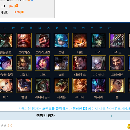
 티모)
[67]
속 케일)
[176]
ㄴ
ㄷ
ㄹ
ㅁ
ㅂ
ㅅ
ㅇ
ㅈ
ㅊ
ㅋ
ㅌ
ㅍ
ㅎ
갱플랭크
그라가스
그레이브즈
그웬
나르
나미
나서스
누누와 윌럼프
니달리
니코
닐라
다리우스
다이애나
드레이븐
럭스
럼블
레나타 글라스크
레넥톤
레오나
렉사이
렐
* 챔피언 평가는 코멘트를 클릭하거나 챔피언 DB 페이지 '나도 한마디' 코너에서
챔피언 평가
룰루
르블랑
리 신
리븐
리산드라
릴리아
마스터 이
2.6