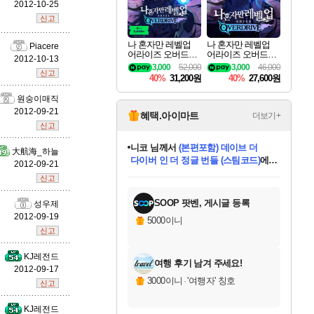
2012-10-25
신고
바루스
나 혼자만 레벨업
나 혼자만 레벨업
Piacere
어라이즈 오버드라
어라이즈 오버드라
2012-10-13
이브 디럭스 에디션
이브 Solo Leveling A
3,000
52,000
3,000
46,000
신고
Solo Leveling Arise
rise
40%
31,200원
40%
27,600원
브랜드
Overdrive Deluxe Edi
tion
원숭이매직
2012-09-21
혜택.아이마트
더보기+
신고
세나
니코
님께서
(본편포함) 데이브 더
大航海_하늘
다이버 인 더 정글 번들 (스팀코드)
에
2012-09-21
미스골든위크
별땡
당첨되셨습니다.
한건했습니다
프로틴스101
별빛희망
미오몬도
아기쿠키
eksxo
칠부
설레임v
어느덧
동작그만
영웅97
우는무
유리별
나무아래쉼터
달빛아이
밍끼
해무
님께서
님께서
님께서
님께서
님께서
님께서
님께서
님께서
님께서
님께서
님께서
님께서
님께서
님께서
님께서
엘든 링 밤의 통치자
님께서
네이버페이 1만원
로블록스 기프트카드
엘든 링 밤의 통치자
님께서
님께서
님께서
디스코 엘리시움 최종판
엘든 링 밤의 통치자
네이버페이 1만원
로블록스 기프트카드
인투 더 브리치
로블록스 기프트카드
로블록스 기프트카드
엘든 링 밤의 통치자
(본편포함) 데이브 더
(본편포함) 데이브 더
드래곤 퀘스트 XI S
네이버페이 1만원
몬스터 헌터 월드
마피아
로블록스
신고
아이스본 마스터 에디션 (스팀코드)
디럭스 에디션 (스팀코드)
데피니티브 에디션 (스팀코드)
교환권
1만원권
디럭스 에디션 (스팀코드)
다이버 인 더 정글 번들 (스팀코드)
(스팀코드)
교환권
1만원권
디럭스 에디션 (스팀코드)
다이버 인 더 정글 번들 (스팀코드)
(스팀코드)
교환권
1만원권
기프트카드 1만 5천원권
지나간 시간을 찾아서 데피니티브
2만원권
디럭스 에디션 (스팀코드)
에 당첨되셨습니다.
에 당첨되셨습니다.
에 당첨되셨습니다.
에 당첨되셨습니다.
에 당첨되셨습니다.
에 당첨되셨습니다.
를 교환.
에 당첨되셨습니다.
에 당첨되셨습니다.
를 교환.
에
에
에
에
에
에
에
를
스카너
교환.
당첨되셨습니다.
당첨되셨습니다.
당첨되셨습니다.
당첨되셨습니다.
당첨되셨습니다.
당첨되셨습니다.
에디션 (스팀코드)
당첨되셨습니다.
를 교환.
SOOP 팟벤, 게시글 등록
성우제
2012-09-19
5000이니
신고
아지르
KJ레전드
여행 후기 남겨 주세요!
2012-09-17
3000이니
·
'여행자' 칭호
신고
야스오
KJ레전드