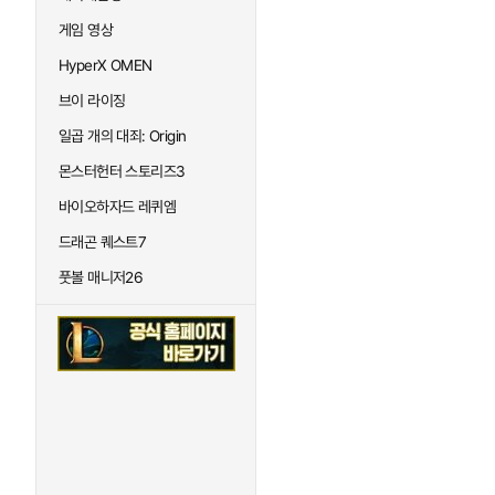
게임 영상
HyperX OMEN
브이 라이징
일곱 개의 대죄: Origin
몬스터헌터 스토리즈3
바이오하자드 레퀴엠
드래곤 퀘스트7
풋볼 매니저26