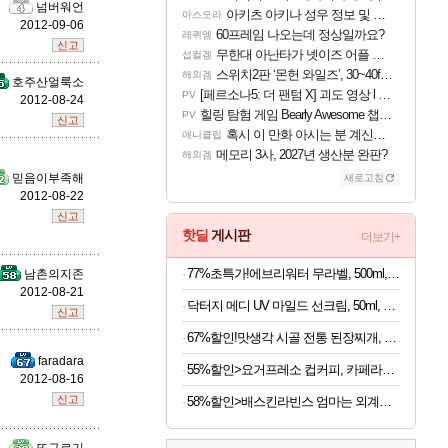
넘버워언
아키츠 아키나 성우 정보 및 주요 필모
아스오라
2012-09-06
60프레임 나오는데 정상일까요?
레퀴엠
신고
무한대 아난타가 넷이즈 어플 달력에 일정 등록
섭컬겜
피즈
스위치2판 ‘몬헌 와일즈’, 30~40fps 목표 추정
해외겜
호주산얼룩소
[페르소나5: 더 팬텀 X] 괴도 영상 l 타카마키 안·댄싱 스타
PV
2012-08-24
힐링 탐험 게임 Bearly Awesome 챕터 1 트레일러
PV
신고
혹시 이 만화 아시는 분 계신가요
애니클립
메모리 3사, 2027년 생산분 완판?
해외겜
믿음이부족해
새로고침
2012-08-22
신고
핫딜
게시판
더보기+
77%초특가!에브리워터 무라벨, 500ml, 40개
남촌의지존
2012-08-21
닥터지 메디 UV 마일드 선크림, 50ml, 2개
신고
67%할인!맛생각 시골 전통 된장찌개, 600g, 5개
faradara
55%할인>요거프레소 컵커피, 카페라떼 200ml 10개 + 카페모카 200ml 10개, 20개
2012-08-16
신고
58%할인>배스킨라빈스 엄마는 외계인 초코볼, 32g, 6개입, 2개