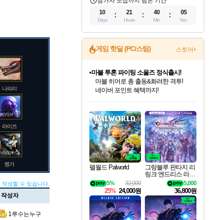
참가자 모집까지 남은 기간
10
21
40
04
Days
Hours
Min
Sec
게임 핫딜 (PC/스팀)
스토어+
마블 투혼 파이팅 소울즈 정식출시!
마블 히어로 총 출동&화려한 격투!
나피리
네이버 포인트 혜택까지!
인벤게임즈 8월 특별 할인!
드래곤소드: 어웨이크닝 입점!
문명 7 특별 할인!
귀무자: 검의 길 예약 판매 중!
비스트 오브 리인카네이션 정식 출시!
커세어 코브 출시 기념 할인!
더 렐릭 퍼스트 가디언 정식 출시
베데스다 40주년 기념 할인 중!
캡콤 프렌차이즈 할인 진행 중!
캡콤 일부 상품 상시 할인
스타워즈 은하계 레이서
로블록스 기프트 카드 공식 입점
인기 퍼블리셔 모음!
스팀으로 만나는 드래곤소드!
조선&고려 DLC 출시 예정
10% 할인과
게임프릭 신작 IP
해적'섬'을 발전시키자!
설화x하드코어 액션!
베데스다의 명작들을
몬헌, 바하 등 인기 IP를
몬헌 와일즈 & 드래곤즈 도그마2
인벤게임즈에서 10% 추가 적립
Robux를 가장 안전하고
최대 90% 할인가를 만나보세요!
네이버혜택과 함께 만나보세요!
50%할인&추가 적립까지!
이니&베니 혜택까지!
네이버 혜택가와 함께 예약하세요!
할인&네이버혜택으로 만나보세요!
네이버페이 혜택과 만나보세요!
40주년 프로모션으로 만나보세요!
할인가에 만나보세요!
일부 에디션 상시 할인!
혜택으로 예약 판매 중
편안하게 충전하세요
라이즈
렝가
팰월드 Palworld
그랑블루 판타지 리
링크 엔드리스 라그
나로크 업그레이드
5%
32,000
5,000
 작성할 수 있습니다.
킷 Granblue Fantasy
25%
24,000원
36,800원
Relink Endless Ragn
작성자
arok Upgrade Kit DL
마오카이
C
1루수는누구