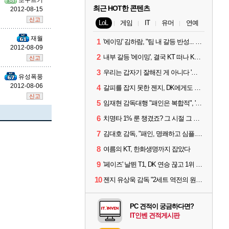
또구르기
최근 HOT한 콘텐츠
2012-08-15
신고
LoL
게임
IT
유머
연예
재월
1
'에이밍' 김하람, "팀 내 갈등 반성... 끝까지 뛰고 싶었다"
2012-08-09
2
내부 갈등 '에이밍', 결국 KT 떠나 KRX로...'지우'와 트레이드
신고
3
우리는 갑자기 잘해진 게 아니다 '씨맥' 김대호 감독의 자신감
유성폭풍
2012-08-06
4
갈피를 잡지 못한 젠지, DK에게도 0:2 패배
신고
5
임재현 감독대행 "패인은 복합적", '도란' "팀에 과부하 왔다"
6
치명타 1% 룬 챙겼죠? 그 시절 그 감성 '롤 클래식' 30일 출시
7
김대호 감독, "패인, 명쾌하고 심플...다시 힘낼 수 있어"
8
여름의 KT, 한화생명까지 잡았다
9
'페이즈' 날뛴 T1, DK 연승 끊고 1위 지켜
10
젠지 유상욱 감독 "2세트 역전의 원인...너무 급했다"
PC 견적이 궁금하다면?
IT인벤 견적게시판