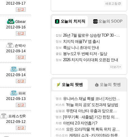
2012-09-17
새로고침
신고
우디르
오늘의 치지직
오늘의 SOOP
Gbear
2012-09-16
신고
26년 7월 팔로우 상승량 TOP 30 - 월간 치지직
잡담
자야
치지직 애플TV 앱 출시
정보
손박사
룩삼 니니 초대석 안내
정보
2012-09-14
봉누도2 두 번째 티저 - 일상
클립
신고
2026 치지직 이리대회 오픈컵 안내
정보
조이
더보기+
파퍼
2012-09-14
신고
오늘의 팟벤
오늘의 핫벤
카시오페아
파퍼
유니버스 채널 특별 코너 | 자신만의 스타일
2012-09-13
명조
'하늘 위의 공포' 도전과제 달성법
신고
비스트
무한대 아난타 유출과 앞으로의 예상 (루머)
코르키
섭컬겜
프레스캇R
[무무기획 · 새출발] 기간 한정 의뢰 이벤트
명조
2012-09-12
아반테 2.0 자연흡기?
차벤
신고
모든 요리/작물 책 획득 위치 공략 (36개) - 미식가 도전과제
비스트
트런들
캐릭터 소개 - 카가미하라 하루
아스오라