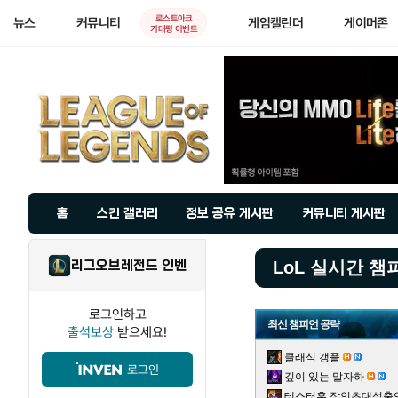
로스트아크
뉴스
커뮤니티
게임캘린더
게이머존
기대평 이벤트
홈
스킨 갤러리
정보 공유 게시판
커뮤니티 게시판
리그오브레전드 인벤
LoL 실시간 챔
로그인하고
최신 챔피언 공략
출석보상
받으세요!
클래식 갱플
로그인
깊이 있는 말자하
테스터훈 장인초대석출연