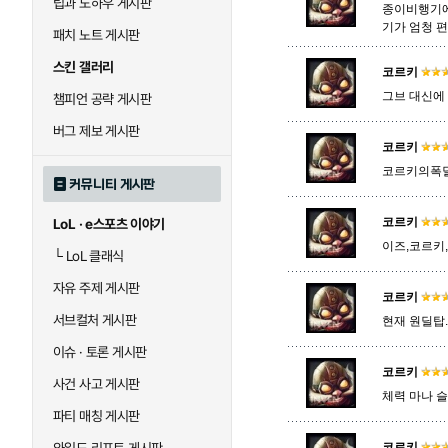
팁과 노하우 게시판
종이비행기에 
기가 엄청 편
패치 노트 게시판
말자하
말파이트
스킨 갤러리
코르키
그브 대신에
챔피언 공략 게시판
바이
베이가
버그 제보 게시판
코르키
코르키의폭
커뮤니티 게시판
블라디미르
블리츠크랭크
코르키
LoL · e스포츠 이야기
이즈,코르키,그
└
LoL 클래식
세라핀
세주아니
자유 주제 게시판
코르키
서브컬처 게시판
현재 원딜탑.
시비르
신 짜오
이슈 · 토론 게시판
코르키
사건 사고 게시판
체력 마나 
파티 매칭 게시판
아칼리
아크샨
코르키