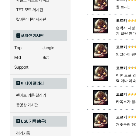
와일드 리프트 게시판
웬 트리;;
TFT 모드 게시판
에코
엘리스
칼바람 나락 게시판
코르키
손박사 저분
게 딜량 쩐
포지션 게시판
우르곳
워윅
코르키
Top
Jungle
암그라제 팬
Mid
Bot
자이라
자크
Support
코르키
어휴 트포 
력 마나 이
미디어 갤러리
직스
진
코르키
팬아트 카툰 갤러리
카옥스가 말
동영상 게시판
카이사
카직스
코르키
LoL 기록실(구)
개죶구림 하지
경기기록
퀸
크산테