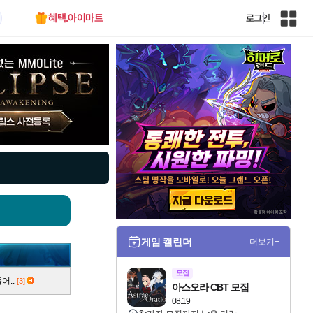
혜택.아이마트
로그인
인
벤
전
체
사
이
트
맵
게임 캘린더
더보기+
모집
어..
[3]
아스오라 CBT 모집
08.19