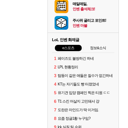
매일매일,
인벤 출석체크!
주사위 굴리고 포인트!
인벤 마블
LoL 인벤 화제글
e스포츠
정보&소식
1
페이즈도 불쌍하긴 하네
2
LPL 현황정리
3
탐동이 같은 애들은 질수가 없긴하네
4
KT는 자기들도 빵 터졌었네
5
유기견 입양 캠페인 찍은 티원 ㄷㄷ
6
T1 스킨 머살지 고민돼서 걍
7
도란은 마인드가 딱 이거임.
8
요즘 정글1황 누구임?
9
lck 실질 팀 순위