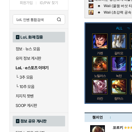
회원가입
ID/PW 찾기
♣ Waii (꿀잼 버섯
♣ Waii (초강력 공
ALL
ㄱ
LoL 화제 집중
정보 · 뉴스 모음
가렌
갈리오
유저 정보 게시판
LoL · e스포츠 이야기
노틸러스
녹턴
└
3추 모음
└
10추 모음
치지직 팟벤
라칸
람머스
SOOP 게시판
챔피언
정보 공유 게시판
로크
루시안
코르키