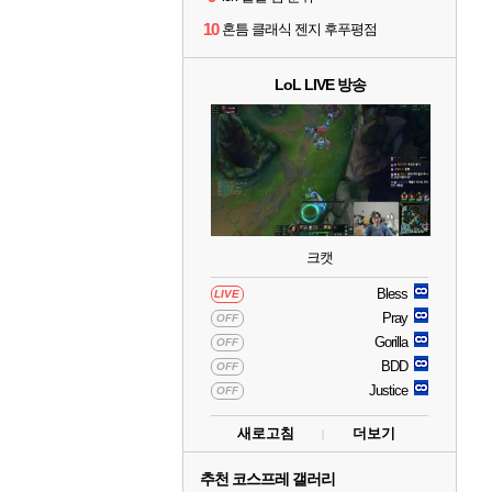
10
혼틈 클래식 젠지 후푸평점
LoL LIVE 방송
크캣
Bless
LIVE
Pray
OFF
Gorilla
OFF
BDD
OFF
Justice
OFF
새로고침
더보기
추천 코스프레 갤러리