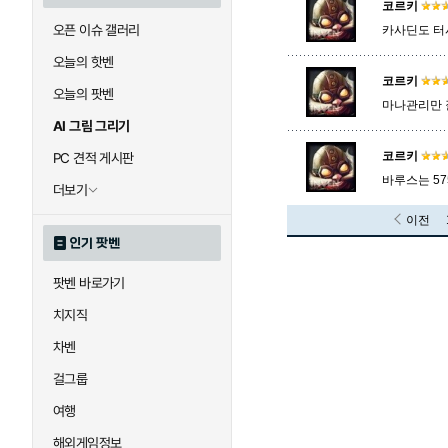
코르키
오픈 이슈 갤러리
카사딘도 터
오늘의 핫벤
코르키
오늘의 팟벤
마나관리만 잘
AI 그림 그리기
코르키
PC 견적 게시판
바루스는 57
더보기
이전
인기 팟벤
팟벤 바로가기
치지직
차벤
걸그룹
여행
해외게임정보