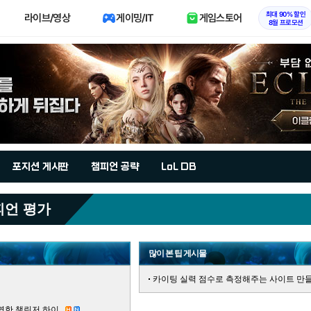
최대 90% 할인
라이브/영상
게이밍/IT
게임스토어
8월 프로모션
포지션 게시판
챔피언 공략
LoL DB
피언 평가
많이 본 팁 게시물
카이팅 실력 점수로 측정해주는 사이트 만들
한 챌린저 하이..