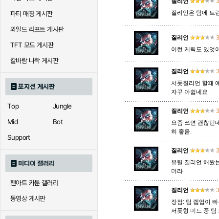
질리언
3
질리언은 팀에 트린
파티 매칭 게시판
아칼리
아크샨
아트록
와일드 리프트 게시판
질리언
3
TFT 모드 게시판
이런 케릭도 있엇어
에코
엘리스
오공
칼바람 나락 게시판
질리언
3
서폿질리언 할때 예
포지션 게시판
자꾸 아쉽네요
우르곳
워윅
유나
Top
Jungle
질리언
3
Mid
Bot
요즘 쓰면 괜찮던
자이라
히 좋음.
자크
자헨
Support
질리언
3
유틸 질리언 해봤는
미디어 갤러리
직스
진
질리
더라
팬아트 카툰 갤러리
질리언
3
동영상 게시판
장점: 팀 렙업이 빠
카이사
카직스
카타리
서폿형 미드 중 팀 