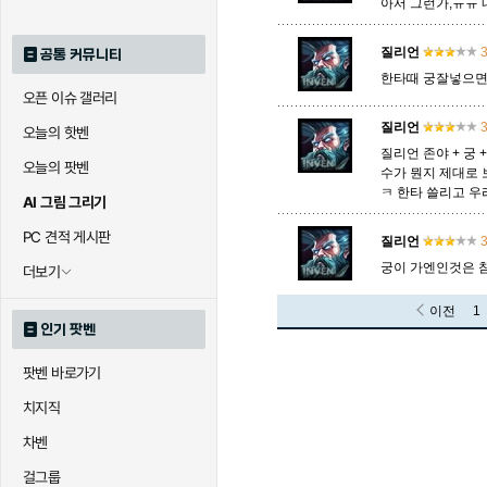
아서 그런가,ㅠㅠ
질리언
3
공통 커뮤니티
한타때 궁잘넣으면
오픈 이슈 갤러리
질리언
3
오늘의 핫벤
질리언 존야 + 궁 
오늘의 팟벤
수가 뭔지 제대로
ㅋ 한타 쓸리고 우
AI 그림 그리기
PC 견적 게시판
질리언
3
궁이 가엔인것은 참
더보기
이전
1
인기 팟벤
팟벤 바로가기
치지직
차벤
걸그룹