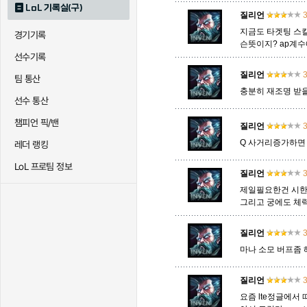
LoL 기록실(구)
질리언
3
지금도 타겟팅 스
경기기록
퀸
크산테
클레
슨뜻이지? ap계수
선수기록
질리언
3
팀 통산
트리스타나
트린다미어
트위스티
충분히 재조명 받을
선수 통산
챔피언 픽/밴
질리언
3
하이머딩거
헤카림
흐웨
Q 사거리증가하면
레더 랭킹
LoL 프로팀 정보
질리언
3
제일필요한건 시한
그리고 궁에도 체
질리언
3
마나 소모 버프좀 
질리언
3
요즘 lte정글에서 