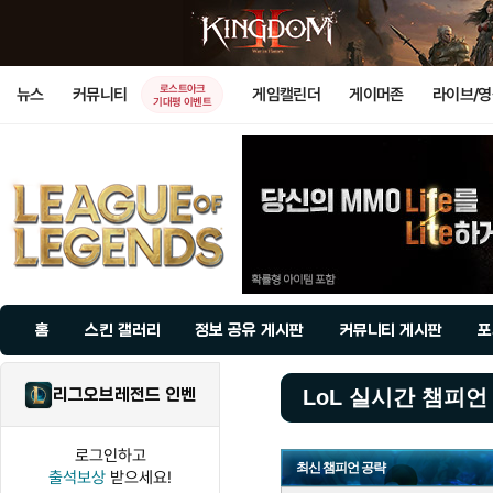
로스트아크
뉴스
커뮤니티
게임캘린더
게이머존
라이브/
기대평 이벤트
홈
스킨 갤러리
정보 공유 게시판
커뮤니티 게시판
포
리그오브레전드 인벤
LoL 실시간 챔피언
로그인하고
최신 챔피언 공략
출석보상
받으세요!