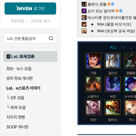
클래식 갱플
로그인
깊이 있는 말자하
테스터훈 장인초대석출연한 챌린
회원가입
ID/PW 찾기
♣ Waii (꿀잼 버섯 티모)
♣ Waii (초강력 공속 케
ALL
ㄱ
ㄴ
LoL 화제 집중
정보 · 뉴스 모음
가렌
갈리오
갱플랭
유저 정보 게시판
LoL · e스포츠 이야기
노틸러스
녹턴
누누와 
└
3추 모음
└
10추 모음
치지직 팟벤
라칸
람머스
럭스
SOOP 게시판