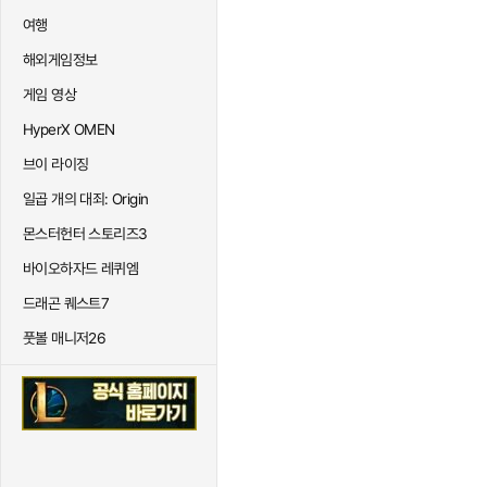
여행
해외게임정보
게임 영상
HyperX OMEN
브이 라이징
일곱 개의 대죄: Origin
몬스터헌터 스토리즈3
바이오하자드 레퀴엠
드래곤 퀘스트7
풋볼 매니저26