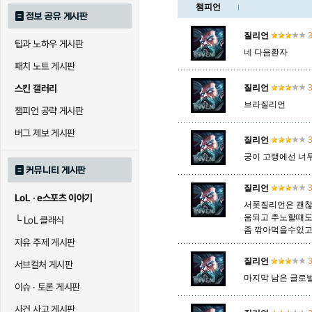
챔피언
정보 공유 게시판
로크
루시안
룰루
질리언
3
팁과 노하우 게시판
네 다음환자
패치 노트 게시판
말자하
말파이트
멜
스킨 갤러리
질리언
3
브라질리언
챔피언 공략 게시판
바이
베이가
베인
버그 제보 게시판
질리언
3
궁이 고랭에선 너무
커뮤니티 게시판
블라디미르
블리츠크랭크
비에
질리언
3
LoL · e스포츠 이야기
서폿질리언은 괜찮
움되고 추노할때도
└
LoL 클래식
좀 깎아먹을수있
세라핀
세주아니
세트
자유 주제 게시판
질리언
3
서브컬처 게시판
마지막 남은 글로
시비르
신 짜오
신드
이슈 · 토론 게시판
사건 사고 게시판