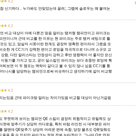
4.2
참 신기하다... 누가봐도 안맞았는데 끌려;; 그랩에 슬로우는 왜 붙여논
트위스티드 페이트
트위치
티모
파이크
판테온
피들스틱
피오라
4.2
피언 비교 대상이 아예 다른건 맞음 알리는 탱커형 챔피언이고 파이크는
피언이니까 근데 비교를 한 이유는 현 파이크는 주로 탱커 세팅으로 활
 것도 있고, 암살자 서폿이란 한계도 굉장히 명확한 편이라서 그랬음 또
흐웨이
비슷한 게 CC기가 강력한 편이고 로밍을 적극적으로 다니며 소규모 교
다 강함, 다만 알리스타는 안정성이 강하고 후반 영향력이 더 좋지만 은신
는 이동기를 가지고 있고, 궁이 딜스킬인 파이크는 보다 초중반 로밍에 특
찌보면 이 두 챔프는 맥락이 같다고 볼 수 있지 않나 싶음 CC기를 통
킹/이니시를 담당하는 챔피언으로써 비슷하다고 생각하기에 같이 비교했
4.2
리는있음 근데 파이크랑 알리는 차이가있음 비교할 대상이 아닌거같음
4.2
도 뚜렷하게 보이는 챔피언 QE 스킬이 굉장히 위협적이고 유틸력도 상
타겟에 맞추기가 상당히 까다로움, 특히 바텀 라인전 시 대부분은 파이
를 열탠데 QE맞추기 상당히 어려운 편에 속함, 당장 블츠도 Q못맞춰도
도움을 줄 수 있지만 파이크는 정말 전부 논타겟이고, 그나마 Q로 먼저