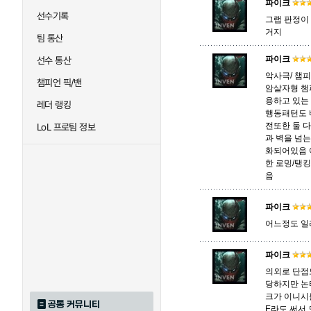
파이크
선수기록
그랩 판정이 
거지
팀 통산
트리스타나
트린다미어
파이크
선수 통산
악사극/ 챔
챔피언 픽/밴
암살자형 챔
용하고 있는
하이머딩거
헤카림
레더 랭킹
행동패턴도 
전또한 둘 
LoL 프로팀 정보
과 벽을 넘
화되어있음 어
한 로밍/탱
음
파이크
어느정도 일
파이크
의외로 단점
당하지만 논
크가 이니시
공통 커뮤니티
E라도 써서 