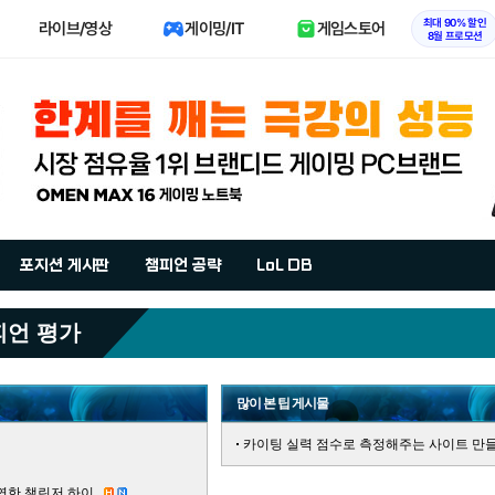
최대 90% 할인
라이브/영상
게이밍/IT
게임스토어
8월 프로모션
포지션 게시판
챔피언 공략
LoL DB
피언 평가
많이 본 팁 게시물
카이팅 실력 점수로 측정해주는 사이트 만들
한 챌린저 하이..