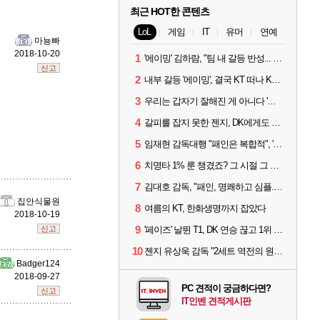
최근 HOT한 콘텐츠
LoL
게임
IT
유머
연예
마뇽빠
2018-10-20
1
'에이밍' 김하람, "팀 내 갈등 반성... 끝까지 뛰고 싶었다"
신고
2
내부 갈등 '에이밍', 결국 KT 떠나 KRX로...'지우'와 트레이드
3
우리는 갑자기 잘해진 게 아니다 '씨맥' 김대호 감독의 자신감
4
갈피를 잡지 못한 젠지, DK에게도 0:2 패배
5
임재현 감독대행 "패인은 복합적", '도란' "팀에 과부하 왔다"
6
치명타 1% 룬 챙겼죠? 그 시절 그 감성 '롤 클래식' 30일 출시
7
김대호 감독, "패인, 명쾌하고 심플...다시 힘낼 수 있어"
집안식물원
8
여름의 KT, 한화생명까지 잡았다
2018-10-19
9
신고
'페이즈' 날뛴 T1, DK 연승 끊고 1위 지켜
10
젠지 유상욱 감독 "2세트 역전의 원인...너무 급했다"
Badger124
2018-09-27
PC 견적이 궁금하다면?
신고
IT인벤 견적게시판