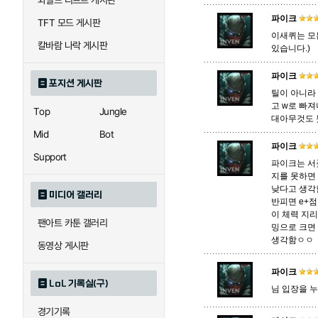
와일드 리프트 게시판
파이크
TFT 모드 게시판
이새퀴는 모
에코
엘리스
칼바람 나락 게시판
있습니다.)
파이크
포지션 게시판
틸이 아니라
우르곳
워윅
고 w로 빠
Top
Jungle
대아무것도 
Mid
Bot
파이크
자이라
자크
Support
파이크는 서
지를 못하면
낮다고 생각
미디어 갤러리
반피면 e+점
직스
진
이 체력 지
팬아트 카툰 갤러리
밍으로 크면
생각함ㅇㅇ
동영상 게시판
카이사
카직스
파이크
LoL 기록실(구)
님 입장을 
경기기록
퀸
크산테