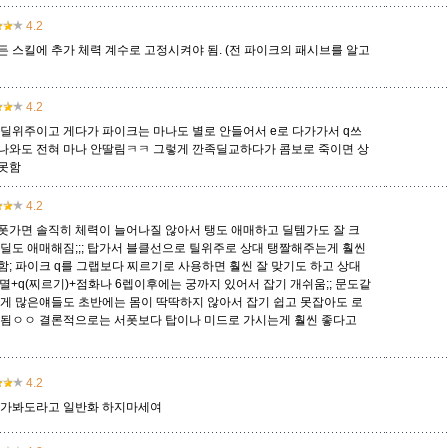
4.2
든 스킬에 추가 체력 계수로 고정시켜야 됨. (전 파이크의 패시브를 알고
오공
오로라
오른
오리아나
올라프
요네
요릭
4.2
 딜위주이고 게다가 파이크는 마나도 별로 안들어서 e로 다가가서 q쓰
유나라
유미
이렐리아
이블린
이즈리얼
일라오이
자르반 4세
져나와도 전혀 마나 안딸림ㅋㅋ 그렇게 깐족딜교하다가 콤보로 죽이면 상
못함
4.2
자헨
잔나
잭스
제드
제라스
제리
제이스
폿가면 솔직히 체력이 늘어나질 않아서 탱도 애매하고 딜템가도 잘 크
 딜도 애매해짐;;; 탑가서 블클선으로 틸위주로 상대 탱짤해주는게 훨씬
함; 파이크 q를 그랩보다 찌르기로 사용하면 훨씬 잘 맞기도 하고 상대
멸+q(찌르기)+점화나 6렙이후에는 궁까지 있어서 잡기 개쉬움;; 문도같
질리언
징크스
초가스
카르마
카밀
카사딘
카서스
리게 많은얘들도 초반에는 몸이 딱딱하지 않아서 잡기 쉽고 못잡아도 로
 됨ㅇㅇ 결론적으로는 서폿보다 탑이나 미드로 가시는게 훨씬 좋다고
카타리나
칼리스타
케넨
케이틀린
케인
케일
코그모
4.2
누가봐도라고 일반화 하지마세여
클레드
키아나
킨드레드
타릭
탈론
탈리야
탐 켄치