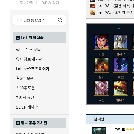
회원가입
ID/PW 찾기
♣ Waii (꿀잼 버섯
♣ Waii (초강력 공
ALL
ㄱ
LoL 화제 집중
정보 · 뉴스 모음
가렌
갈리오
유저 정보 게시판
LoL · e스포츠 이야기
노틸러스
녹턴
└
3추 모음
└
10추 모음
치지직 팟벤
라칸
람머스
SOOP 게시판
챔피언
정보 공유 게시판
로크
루시안
파이크