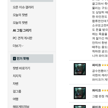
끌고와서 죽
오픈 이슈 갤러리
물리는 구도
도 상당히 
오늘의 핫벤
한 라인전도 
합류전인데 
오늘의 팟벤
소규묘교전에
도 돈을 받
AI 그림 그리기
에는 죽음을
PC 견적 게시판
게 잘가긴 
안차서 한번 
더보기
떄주는 용도
착하면 궁으
니까 파이크보
인기 팟벤
파이크
팟벤 바로가기
공수전환이 
극한의 캐리
치지직
파이크가 게
차벤
파이크
걸그룹
그랩 판정 
여행
해외게임정보
파이크