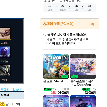
참가자 모집까지 남은 기간
10
20
25
37
Days
Hours
Min
Sec
게임 핫딜 (PC/스팀)
스토어+
마블 투혼 파이팅 소울즈 정식출시!
마블 히어로 총 출동&화려한 격투!
나피리
네이버 포인트 혜택까지!
인벤게임즈 8월 특별 할인!
드래곤소드: 어웨이크닝 입점!
문명 7 특별 할인!
귀무자: 검의 길 예약 판매 중!
비스트 오브 리인카네이션 정식 출시!
커세어 코브 출시 기념 할인!
더 렐릭 퍼스트 가디언 정식 출시
베데스다 40주년 기념 할인 중!
캡콤 프렌차이즈 할인 진행 중!
캡콤 일부 상품 상시 할인
스타워즈 은하계 레이서
로블록스 기프트 카드 공식 입점
인기 퍼블리셔 모음!
스팀으로 만나는 드래곤소드!
조선&고려 DLC 출시 예정
10% 할인과
게임프릭 신작 IP
해적'섬'을 발전시키자!
설화x하드코어 액션!
베데스다의 명작들을
몬헌, 바하 등 인기 IP를
몬헌 와일즈 & 드래곤즈 도그마2
인벤게임즈에서 10% 추가 적립
Robux를 가장 안전하고
최대 90% 할인가를 만나보세요!
네이버혜택과 함께 만나보세요!
50%할인&추가 적립까지!
이니&베니 혜택까지!
네이버 혜택가와 함께 예약하세요!
할인&네이버혜택으로 만나보세요!
네이버페이 혜택과 만나보세요!
40주년 프로모션으로 만나보세요!
할인가에 만나보세요!
일부 에디션 상시 할인!
혜택으로 예약 판매 중
편안하게 충전하세요
라이즈
렝가
팰월드 Palworld
드래곤소드 어웨이
크닝 DragonSword A
wakening
5%
32,000
10%
 작성할 수 있습니다.
25%
24,000원
33,000원
작성자
마오카이
알아서모혀