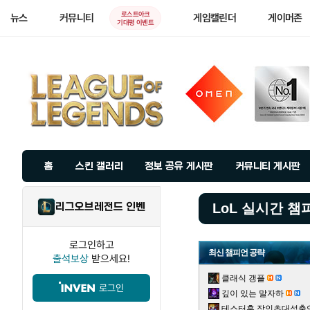
로스트아크
뉴스
커뮤니티
게임캘린더
게이머존
기대평 이벤트
홈
스킨 갤러리
정보 공유 게시판
커뮤니티 게시판
리그오브레전드 인벤
LoL 실시간 챔
로그인하고
최신 챔피언 공략
출석보상
받으세요!
클래식 갱플
로그인
깊이 있는 말자하
테스터훈 장인초대석출연