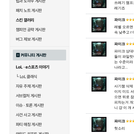
팁과 노하우 게시판
쓰레기 챔프
레기죠
패치 노트 게시판
말자하
말파이트
스킨 갤러리
파이크
레벨 오르면 
챔피언 공략 게시판
속 낮추고 
바이
베이가
버그 제보 게시판
파이크
파이크 상대
커뮤니티 게시판
들이 파일럿
블라디미르
블리츠크랭크
는 수준이라
LoL · e스포츠 이야기
나라고...
└
LoL 클래식
파이크
세라핀
세주아니
자유 주제 게시판
사기챔 삭제
이지 미드 서
서브컬처 게시판
으면 뒤로 
피차는거 개
시비르
신 짜오
이슈 · 토론 게시판
니 걍 이 개
사건 사고 게시판
파이크
파티 매칭 게시판
아칼리
아크샨
헛소리