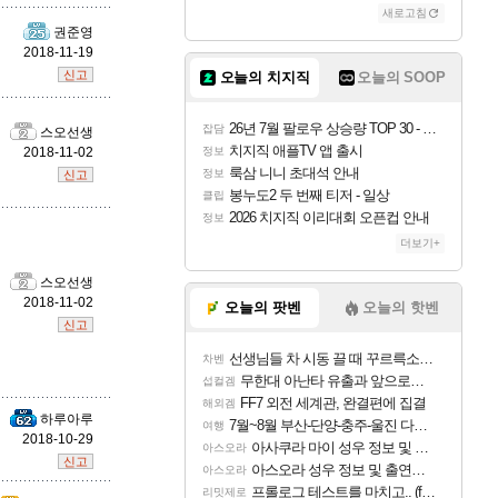
새로고침
권준영
2018-11-19
우디르
신고
오늘의 치지직
오늘의 SOOP
26년 7월 팔로우 상승량 TOP 30 - 월간 치지직
잡담
스오선생
자야
치지직 애플TV 앱 출시
2018-11-02
정보
룩삼 니니 초대석 안내
정보
신고
봉누도2 두 번째 티저 - 일상
클립
2026 치지직 이리대회 오픈컵 안내
정보
조이
더보기+
스오선생
2018-11-02
오늘의 팟벤
오늘의 핫벤
카시오페아
신고
선생님들 차 시동 끌 때 꾸르륵소리나는데
차벤
무한대 아난타 유출과 앞으로의 예상 (루머)
섭컬겜
FF7 외전 세계관, 완결편에 집결
코르키
해외겜
하루아루
7월~8월 부산-단양-충주-울진 다녀왔어요~
여행
2018-10-29
아사쿠라 마이 성우 정보 및 주요 필모
아스오라
신고
아스오라 성우 정보 및 출연작 모음
아스오라
트런들
프롤로그 테스트를 마치고.. (feat. 리아)
리밋제로