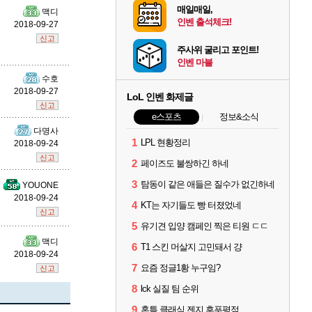
매일매일,
맥디
인벤 출석체크!
2018-09-27
신고
주사위 굴리고 포인트!
인벤 마블
수호
2018-09-27
LoL 인벤 화제글
신고
e스포츠
정보&소식
다명사
1
LPL 현황정리
2018-09-24
신고
2
페이즈도 불쌍하긴 하네
3
탐동이 같은 애들은 질수가 없긴하네
YOUONE
2018-09-24
4
KT는 자기들도 빵 터졌었네
신고
5
유기견 입양 캠페인 찍은 티원 ㄷㄷ
맥디
6
T1 스킨 머살지 고민돼서 걍
2018-09-24
7
요즘 정글1황 누구임?
신고
8
lck 실질 팀 순위
9
혼틈 클래식 젠지 후푸평점