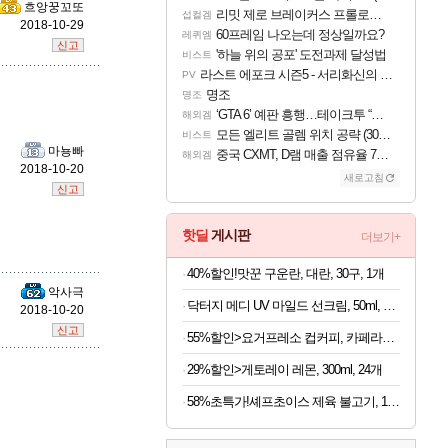
흐앙꿍꼬또
리밋 제로 브레이커스 프롤로그 테스트 후기 영상 업로드
섭컬겜
2018-10-29
60프레임 나오는데 정상일까요?
레퀴엠
신고
'하늘 위의 공포' 도전과제 달성법
비스트
피즈
라스트 에포크 시즌5 - 서리화신의 분노 티저
PV
명조
명조
‘GTA 6’ 예판 흥행…테이크투 “내부 예상 크게 넘어”
해외겜
모든 엘리트 골렘 위치 공략 (30개) - 방랑 결투가
비스트
마뇽빠
중국 CXMT, D램 매출 점유율 7%…글로벌 4위로 부상
해외겜
2018-10-20
새로고침
신고
핫딜
게시판
더보기+
40%할인!맛꾼 구운란, 대란, 30구, 1개
악사극
닥터지 메디 UV 마일드 선크림, 50ml, 2개
2018-10-20
신고
55%할인>요거프레소 컵커피, 카페라떼 200ml 10개 + 카페모카 200ml 10개, 20개
29%할인>게토레이 레몬, 300ml, 24개
58%초특가!셰프초이스 제육 불고기, 1.5kg, 1개