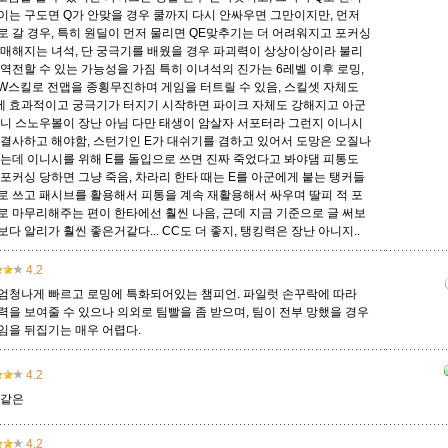
이는 구도면 Q가 안맞을 경우 쿨까지 다시 안싸우면 그만이지만, 먼저
로 갈 경우, 특히 원딜이 먼저 물리면 QE맞추기는 더 어려워지고 포커싱
애매해지는 녀석, 단 궁극기를 배웠을 경우 파괴력이 상상이상이라 불리
역전할 수 있는 가능성을 가짐 특히 이녀석의 진가는 6레벨 이후 로밍,
W스킬로 전맵을 종횡무진하며 게임을 터트릴 수 있음, 스킬셋 자체도
 효과적이고 궁극기가 터지기 시작하면 파이크 자체도 강해지고 아군
으니 스노우볼이 장난 아님 다만 태생이 암살자 서포터라 그런지 이니시
 결사하고 해야함, 스턴기인 E가 대쉬기를 겸하고 있어서 도망은 오질나
하는데 이니시를 위해 E를 돌입으로 쓰면 진짜 죽었다고 봐야댐 피통도
포커싱 당하면 그냥 죽음, 차라리 한타 때는 E를 아군에게 붙는 탱커들
로 쓰고 패시브를 활용해서 피통을 계속 재활용해서 싸우며 딸피 적 포
로 마무리해주는 편이 한타에선 훨씬 나음, 근데 지금 기준으로 글 써보
다 알리가 훨씬 좋은거같다... CC도 더 좋지, 탱킹력은 장난 아니지..
4.2
엄청나게 빠르고 로밍에 특화되어있는 챔피언. 파일럿 손꾸락에 따라
력을 보여줄 수 있으나 의외로 팀빨을 좀 받으며, 팀이 전부 망했을 경우
임을 뒤집기는 매우 어렵다.
4.2
개같은
4.2