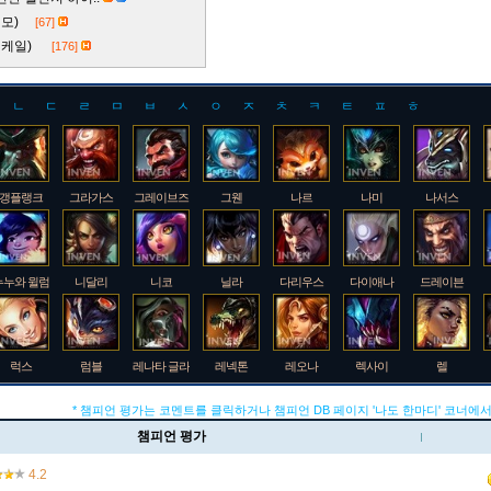
 티모)
[67]
속 케일)
[176]
ㄴ
ㄷ
ㄹ
ㅁ
ㅂ
ㅅ
ㅇ
ㅈ
ㅊ
ㅋ
ㅌ
ㅍ
ㅎ
갱플랭크
그라가스
그레이브즈
그웬
나르
나미
나서스
누누와 윌럼프
니달리
니코
닐라
다리우스
다이애나
드레이븐
럭스
럼블
레나타 글라스크
레넥톤
레오나
렉사이
렐
* 챔피언 평가는 코멘트를 클릭하거나 챔피언 DB 페이지 '나도 한마디' 코너에서
챔피언 평가
룰루
르블랑
리 신
리븐
리산드라
릴리아
마스터 이
4.2