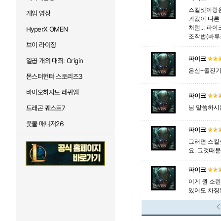
스킬셋이랑은
게임 영상
과값이 다른 
처럼... 파
HyperX OMEN
조작법(바루스
브이 라이징
파이크
일곱 개의 대죄: Origin
은신+돌진기
몬스터헌터 스토리즈3
바이오하자드 레퀴엠
파이크
드래곤 퀘스트7
님 말씀하시
풋볼 매니저26
파이크
그러면 스킬
요. 그것때문
파이크
이게 뭔 소린
있어도 차징