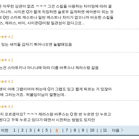
 아무런 상관이 없죠 ㅋㅋㅋ 그건 스킬을 사용하는 타이밍에 따라 결
거니까.. 사이온 Q가 짧게 차징하면 슬로우 길게하면 에어본이 되는 것
이크 Q만 스마트 캐스트나 일반 캐스트나 차이가 없으니까 비슷한 스킬들
, 제라스, 바이, 사이온Q)이랑 일관성이 없다고요...
4.2
 있는 새끼들 갑자기 튀어나오면 놀랄때있음
4.2
는건 스마트키냐 아니냐에 따라 다름 바루스나 제라스랑 같음
4.2
셋이 아예 그랩이어야 하는데 Q가 그랩도 있고 짧게 찌르는 거 있잖아
에 그러는거죠.. 허블딩이님이 말했는데..
4.2
지 모르겠어요? ㅋㅋㅋ 제라스랑 바루스는 Q 한 번 누르면 안 누르고
된다고 꾸욱 누르고 있다가 때면서 시전하는 방법도 있지만
이전
1
|
2
|
3
|
4
|
5
|
6
|
7
|
8
|
9
|
10
|
...
|
11
다음