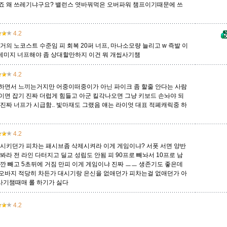
죠 왜 쓰레기냐구요? 밸런스 엿바꿔먹은 오버파워 챔프이기때문에 쓰
멜
모데카이저
모르가나
문도 박사
미스 포츈
밀리오
바드
4.2
거의 노코스트 수준임 피 회복 20퍼 너프, 마나소모량 늘리고 w 즉발 이
r 데미지 너프해야 좀 상대할만하지 이건 뭐 개씹사기챔
베인
벡스
벨베스
벨코즈
볼리베어
브라움
브라이어
4.2
하면서 느끼는거지만 어중이떠중이가 아닌 파이크 좀 할줄 안다는 사람
이면 잡기 진짜 더럽게 힘들고 아군 킬각나오면 그냥 키보드 손놔야 되
비에고
빅토르
뽀삐
사미라
사이온
사일러스
샤코
 진짜 너프가 시급함.. 빛마재도 그랬음 얘는 라이엇 대표 적폐캐릭중 하
4.2
세트
소나
소라카
쉔
쉬바나
스몰더
스웨인
 시키던가 피차는 패시브좀 삭제시켜라 이게 게임이냐? 서폿 서면 양반
봐라 전 라인 다터지고 딜교 성립도 안됨 피 90프로 빼놔서 10프로 남
잠깐 빼고 5초뒤에 거짐 만피 이게 게임이냐 진짜 ㅡㅡ 생존기도 좋은데
오바지 적당히 차든가 대시기랑 은신을 없애던가 피차는걸 없애던가 아
신드라
신지드
쓰레쉬
아리
아무무
아우렐리온 솔
아이번
 사기챔때매 롤 하기가 싫다
4.2
아트록스
아펠리오스
알리스타
암베사
애니
애니비아
애쉬