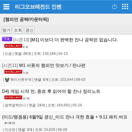
리그오브레전드
인벤
[챔피언 공략/카운터픽]
평가
조회
갱신
[시즌13]
[M1] 이보다 더 완벽한 잔나 공략은 없습니다.
9 / 12
|
도음
|
댓글: 26개
|
조회: 139,189
|
04-13
[시즌11]
M1 서폿의 챔피언 맛보기 / 잔나편
7 / 12
|
북미서폿우재
|
댓글: 6개
|
조회: 102,044
|
08-03
D4) 게임 시작 전, 종료 후 읽어야 할 잔나 정리노트
12 / 15
|
깔짝깔짝잔나
|
댓글: 24개
|
조회: 164,693
|
05-24
(미드/랭겜용) 6월9일 갱신_미드 잔나 극한 효율 + 9.11 패치 버프
평가중 (
1
)
|
지모란
|
댓글: 3개
|
조회: 24,829
|
06-09