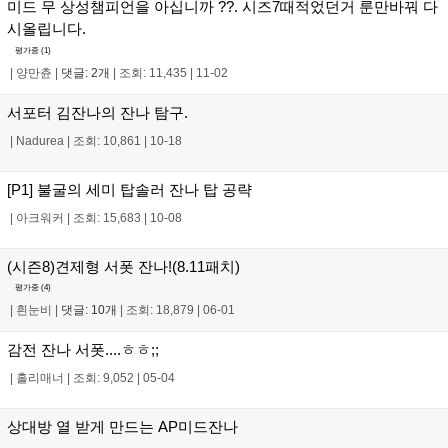
미드 무 상성챔피언을 아십니까 ??. 시즈7때적었던거 룬만바꿔 다
시올립니다.
평가중 (
1
)
|
양만츈
|
댓글: 2개
|
조회: 11,435
|
11-02
서포터 김잔나의 잔나 탐구.
|
Nadurea
|
조회: 10,861
|
10-18
[P1] 불굴의 세미 탑솔러 잔나 탑 공략
|
아크워커
|
조회: 15,683
|
10-08
(시즌8)견제형 서폿 잔나!(8.11패치)
평가중 (
4
)
|
흰눈비
|
댓글: 10개
|
조회: 18,879
|
06-01
감전 잔나 서폿....ㅎㅎ;;
|
홀리매너
|
조회: 9,052
|
05-04
상대방 열 받게 만드는 AP미드잔나