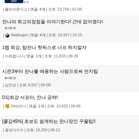
6 / 9
|
몰라모른다고
|
댓글: 4개
|
조회: 23,756
|
03-08
잔나의 최고의장점을 이야기한다! 근데 없어졌다!
평가중 (
4
)
|
Redbugm
|
댓글: 4개
|
조회: 16,457
|
10-15
1렙 최강, 탑잔나 핫픽스로 너프 하지말자
|
이해합니다
|
댓글: 1개
|
조회: 11,818
|
09-29
시즌3부터 잔나를 애용하는 사람으로써 먼지팁
평가중 (
1
)
|
십만상
|
조회: 8,507
|
09-08
D1)최강 서포터, 잔나 공략!
|
Only잔나
|
댓글: 1개
|
조회: 10,832
|
09-06
[쿨감45%] 초보도 쉽게하는 잔나장인 꾸울팁!!
|
꽃보다지수
|
조회: 16,359
|
08-12