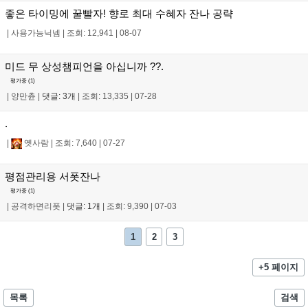
좋은 타이밍에 꿀빨자! 향로 최대 수혜자 잔나 공략
|
사용가능닉넴
|
조회: 12,941
|
08-07
미드 무 상성챔피언을 아십니까 ??.
평가중 (
1
)
|
양만츈
|
댓글: 3개
|
조회: 13,335
|
07-28
.
|
옛사람
|
조회: 7,640
|
07-27
평점관리용 서폿잔나
평가중 (
1
)
|
공격하면리폿
|
댓글: 1개
|
조회: 9,390
|
07-03
1
2
3
+5 페이지
목록
검색