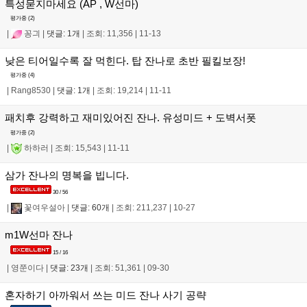
특성묻지마세요 (AP , W선마)
평가중 (
2
)
|
꽁긔
|
댓글: 1개
|
조회: 11,356
|
11-13
낮은 티어일수록 잘 먹힌다. 탑 잔나로 초반 필킬보장!
평가중 (
4
)
|
Rang8530
|
댓글: 1개
|
조회: 19,214
|
11-11
패치후 강력하고 재미있어진 잔나. 유성미드 + 도벽서폿
평가중 (
2
)
|
하하러
|
조회: 15,543
|
11-11
삼가 잔나의 명복을 빕니다.
30 / 56
|
꽃여우설아
|
댓글: 60개
|
조회: 211,237
|
10-27
m1W선마 잔나
15 / 16
|
영쭌이다
|
댓글: 23개
|
조회: 51,361
|
09-30
혼자하기 아까워서 쓰는 미드 잔나 사기 공략