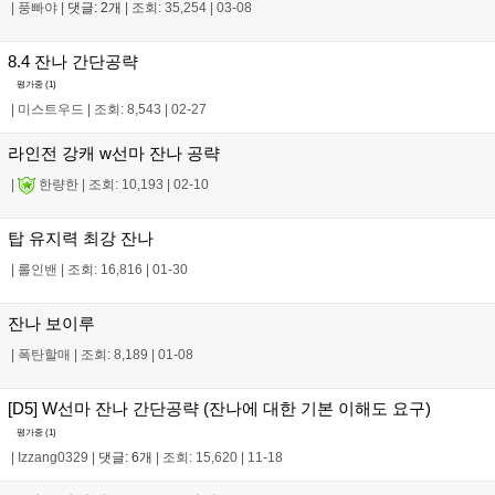
|
풍빠야
|
댓글: 2개
|
조회: 35,254
|
03-08
8.4 잔나 간단공략
평가중 (
1
)
|
미스트우드
|
조회: 8,543
|
02-27
라인전 강캐 w선마 잔나 공략
|
한량한
|
조회: 10,193
|
02-10
탑 유지력 최강 잔나
|
롤인밴
|
조회: 16,816
|
01-30
잔나 보이루
|
폭탄할매
|
조회: 8,189
|
01-08
[D5] W선마 잔나 간단공략 (잔나에 대한 기본 이해도 요구)
평가중 (
1
)
|
Izzang0329
|
댓글: 6개
|
조회: 15,620
|
11-18