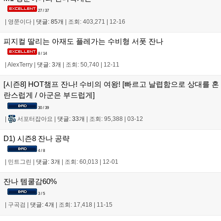
27 / 37
|
영쭌이다
|
댓글: 85개
|
조회: 403,271
|
12-16
피지컬 딸리는 아재도 플레가는 수비형 서폿 잔나
8 / 14
|
AlexTerry
|
댓글: 3개
|
조회: 50,740
|
12-11
[시즌8] HOT챔프 잔나! 수비의 여왕! [빠르고 날렵함으로 상대를 혼
란스럽게 / 아군은 부드럽게]
30 / 39
|
서포터잡아요
|
댓글: 33개
|
조회: 95,388
|
03-12
D1) 시즌8 잔나 공략
4 / 8
|
민트그린
|
댓글: 3개
|
조회: 60,013
|
12-01
잔나 템쿨감60%
3 / 5
|
구곡검
|
댓글: 4개
|
조회: 17,418
|
11-15