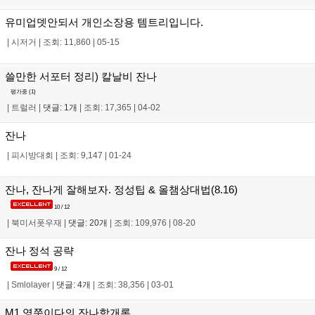
유미업뎃안되서 개인소장용 템트리입니다.
|
시저거
|
조회: 11,860
|
05-15
쓸만한 서포터 정리) 칼날비 잔나
평가중 (
1
)
|
트럴러
|
댓글: 1개
|
조회: 17,365
|
04-02
잔나
|
피시방대회
|
조회: 9,147
|
01-24
잔나, 잔나게 잘해보자. 정성팁 & 올챔상대법(8.16)
10 / 12
|
북미서폿우재
|
댓글: 20개
|
조회: 109,976
|
08-20
잔나 정석 공략
9 / 12
|
Smlolayer
|
댓글: 4개
|
조회: 38,356
|
03-01
M1 영쭌이다의 잔나학개론