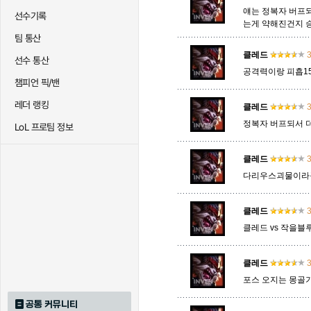
얘는 정복자 버프
선수기록
는게 약해진건지 
팀 통산
트리스타나
트린다미어
트위스티
클레드
3
선수 통산
공격력이랑 피흡15
챔피언 픽/밴
하이머딩거
헤카림
흐웨
레더 랭킹
클레드
3
정복자 버프되서 더
LoL 프로팀 정보
클레드
3
다리우스괴물이라구요
클레드
3
클레드 vs 작을블
클레드
3
포스 오지는 몽골
공통 커뮤니티