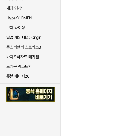
게임 영상
HyperX OMEN
브이 라이징
일곱 개의 대죄: Origin
몬스터헌터 스토리즈3
바이오하자드 레퀴엠
드래곤 퀘스트7
풋볼 매니저26