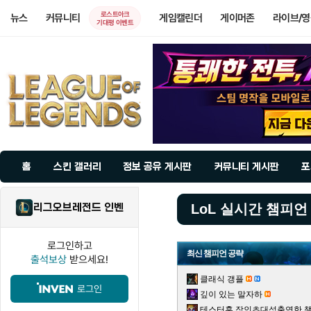
로스트아크
뉴스
커뮤니티
게임캘린더
게이머존
라이브/
기대평 이벤트
홈
스킨 갤러리
정보 공유 게시판
커뮤니티 게시판
포
리그오브레전드 인벤
LoL 실시간 챔피언
로그인하고
최신 챔피언 공략
출석보상
받으세요!
클래식 갱플
로그인
깊이 있는 말자하
테스터훈 장인초대석출연한 챌린