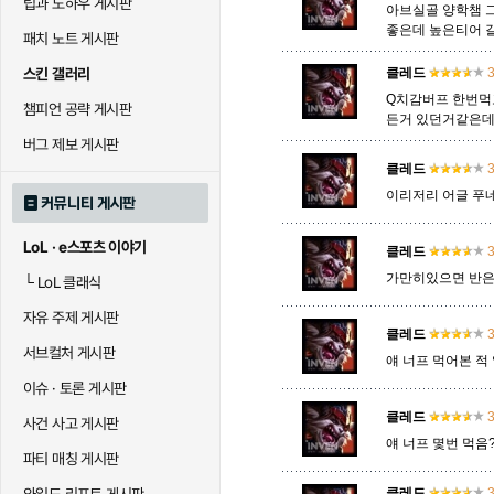
팁과 노하우 게시판
아브실골 양학챔 그
좋은데 높은티어 갈
패치 노트 게시판
말자하
말파이트
멜
스킨 갤러리
클레드
3
Q치감버프 한번먹고
챔피언 공략 게시판
든거 있던거같은
바이
베이가
베인
버그 제보 게시판
클레드
3
이리저리 어글 푸
커뮤니티 게시판
블라디미르
블리츠크랭크
비에
LoL · e스포츠 이야기
클레드
3
가만히있으면 반
└
LoL 클래식
세라핀
세주아니
세트
자유 주제 게시판
클레드
3
서브컬처 게시판
얘 너프 먹어본 적 
시비르
신 짜오
신드
이슈 · 토론 게시판
클레드
3
사건 사고 게시판
얘 너프 몇번 먹음
파티 매칭 게시판
아칼리
아크샨
아트록
클레드
3