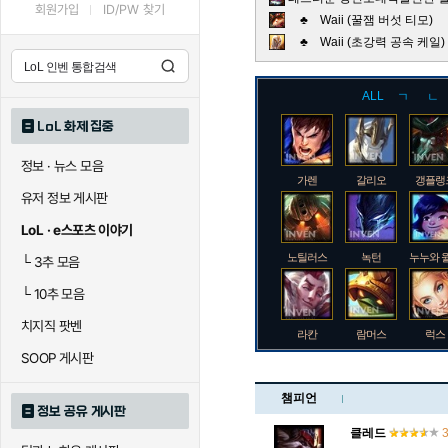
회원가입
ID/PW 찾기
♣ Waii (꿀잼 버섯 티모)
♣ Waii (초강력 공속 케
ALL
ㄱ
ㄴ
LoL 화제 집중
정보 · 뉴스 모음
가렌
갈리오
갱플랭
유저 정보 게시판
LoL · e스포츠 이야기
노틸러스
녹턴
누누와 
└
3추 모음
└
10추 모음
치지직 팟벤
라칸
람머스
럭스
SOOP 게시판
챔피언
정보 공유 게시판
로크
루시안
룰루
클레드
3