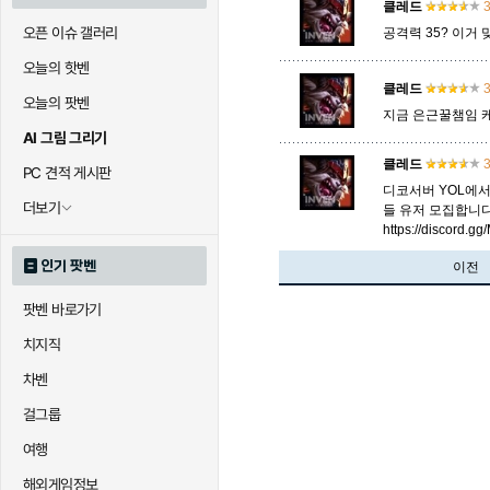
클레드
3
오픈 이슈 갤러리
공격력 35? 이거
오늘의 핫벤
클레드
3
오늘의 팟벤
지금 은근꿀챔임 
AI 그림 그리기
클레드
3
PC 견적 게시판
디코서버 YOL에서 요
더보기
들 유저 모집합니다
https://discord.g
인기 팟벤
이전
팟벤 바로가기
치지직
차벤
걸그룹
여행
해외게임정보