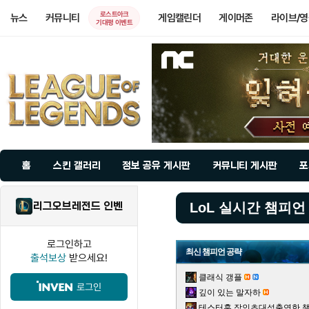
로스트아크
뉴스
커뮤니티
게임캘린더
게이머존
라이브/
기대평 이벤트
홈
스킨 갤러리
정보 공유 게시판
커뮤니티 게시판
포
리그오브레전드 인벤
LoL 실시간 챔피언
로그인하고
최신 챔피언 공략
출석보상
받으세요!
클래식 갱플
로그인
깊이 있는 말자하
테스터훈 장인초대석출연한 챌린