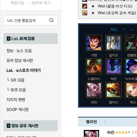
회원가입
ID/PW 찾기
♣ Waii (꿀잼 버섯 티모)
♣ Waii (초강력 공속 케
ALL
ㄱ
ㄴ
LoL 화제 집중
정보 · 뉴스 모음
가렌
갈리오
갱플랭
유저 정보 게시판
LoL · e스포츠 이야기
노틸러스
녹턴
누누와 
└
3추 모음
└
10추 모음
치지직 팟벤
라칸
람머스
럭스
SOOP 게시판
챔피언
정보 공유 게시판
로크
루시안
룰루
라칸
3.9