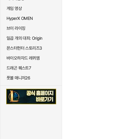
게임 영상
HyperX OMEN
브이 라이징
일곱 개의 대죄: Origin
몬스터헌터 스토리즈3
바이오하자드 레퀴엠
드래곤 퀘스트7
풋볼 매니저26