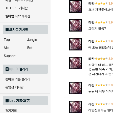
와일드 리프트 게시판
라칸
3.9
TFT 모드 게시판
요새 자칸좋아보이
에코
엘리스
오공
칼바람 나락 게시판
라칸
3.9
그런게 있음?
포지션 게시판
우르곳
워윅
유나
Top
Jungle
라칸
3.9
Mid
Bot
얘 오늘 첨했는데
자이라
자크
자헨
Support
라칸
3.9
조금만 더 버프 해
미디어 갤러리
궁 쓰면 이속 75
직스
진
질리
은 시간대가 30분
팬아트 카툰 갤러리
라칸
3.9
동영상 게시판
ㅠㅠ 애 너무 어려
카이사
카직스
카타리
LoL 기록실(구)
라칸
3.9
라인전보다는 한타
경기기록
퀸
크산테
클레