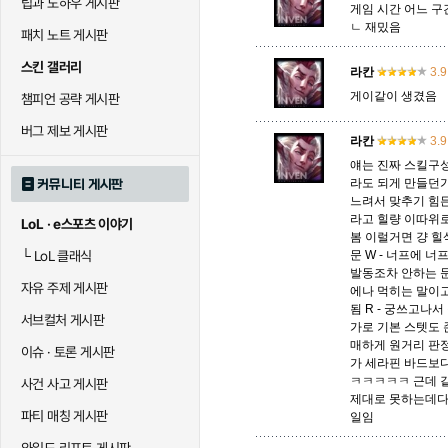
팁과 노하우 게시판
게임 시간 어느 구
ㄴ 재밌음
패치 노트 게시판
말자하
말파이트
멜
스킨 갤러리
라칸
3.9
게이같이 생겼음
챔피언 공략 게시판
바이
베이가
베인
버그 제보 게시판
라칸
3.9
얘는 진짜 스킬구성
라도 되게 만들던
커뮤니티 게시판
블라디미르
블리츠크랭크
비에
느려서 맞추기 힘
라고 힐량 이따위
LoL · e스포츠 이야기
봄 이럴거면 걍 
└
LoL 클래식
문 W - 너프에 
세라핀
세주아니
세트
발동조차 안하는 
자유 주제 게시판
에나 먹히는 말이
됨 R - 궁쓰고
서브컬처 게시판
가로 기본 스텟도 
매하게 원거리 판
시비르
신 짜오
신드
이슈 · 토론 게시판
가 세라핀 바드보
ㅋㅋㅋㅋㅋ 근데 같
사건 사고 게시판
제대로 못하는데다
파티 매칭 게시판
일임
아칼리
아크샨
아트록