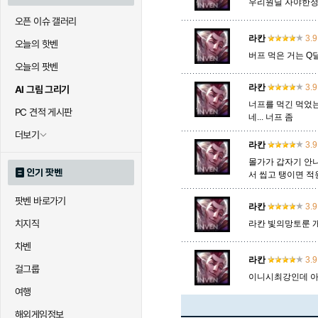
우리원딜 자야한정
오픈 이슈 갤러리
라칸
3.9
오늘의 핫벤
버프 먹은 거는 Q딜
오늘의 팟벤
라칸
3.9
AI 그림 그리기
너프를 먹긴 먹었는
PC 견적 게시판
네... 너프 좀
더보기
라칸
3.9
몰가가 갑자기 안
인기 팟벤
서 씹고 탱이면 적
팟벤 바로가기
라칸
3.9
치지직
라칸 빛의망토룬 
차벤
라칸
3.9
걸그룹
이니시최강인데 
여행
해외게임정보