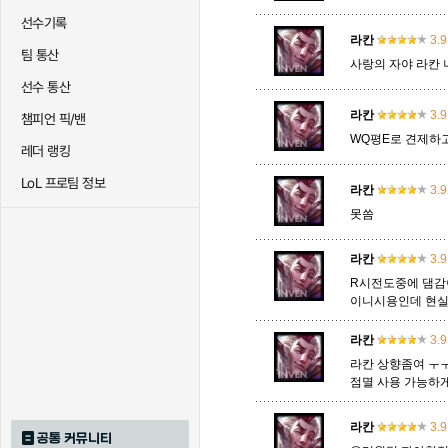
선수기록
라칸
3.9
팀 통산
사랑의 자야 라칸
트리스타나
트린다미어
트위스티
선수 통산
라칸
3.9
챔피언 픽/밴
WQ평E로 견제하
하이머딩거
헤카림
흐웨
레더 랭킹
LoL 프로팀 정보
라칸
3.9
못씀
라칸
3.9
R시전도중에 댐감
이니시용인데 현실
라칸
3.9
라칸 상향좀여 ㅜㅜ
점멸 사용 가능하
라칸
3.9
공통 커뮤니티