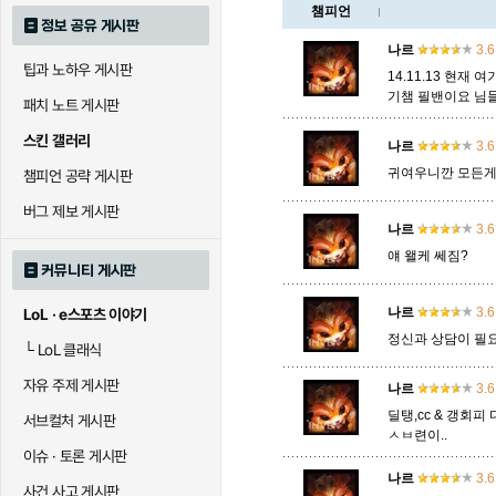
챔피언
정보 공유 게시판
로크
루시안
룰루
나르
3.6
팁과 노하우 게시판
14.11.13 현
기챔 필밴이요 님
패치 노트 게시판
말자하
말파이트
멜
스킨 갤러리
나르
3.6
귀여우니깐 모든게
챔피언 공략 게시판
바이
베이가
베인
버그 제보 게시판
나르
3.6
얘 왤케 쎄짐?
커뮤니티 게시판
블라디미르
블리츠크랭크
비에
나르
3.6
LoL · e스포츠 이야기
정신과 상담이 필요
└
LoL 클래식
세라핀
세주아니
세트
자유 주제 게시판
나르
3.6
딜탱,cc & 갱회
서브컬처 게시판
ㅅㅂ련이..
시비르
신 짜오
신드
이슈 · 토론 게시판
나르
3.6
사건 사고 게시판