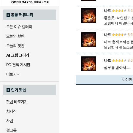
나르
3.6
공통 커뮤니티
좋은듯..라인전도 
고랭에서 매일마다 
오픈 이슈 갤러리
나르
3.6
오늘의 핫벤
나르 현재로써는 
오늘의 팟벤
딜당한다 분노조절
AI 그림 그리기
나르
3.6
PC 견적 게시판
심부름 받아서.....
더보기
이전
인기 팟벤
팟벤 바로가기
치지직
차벤
걸그룹