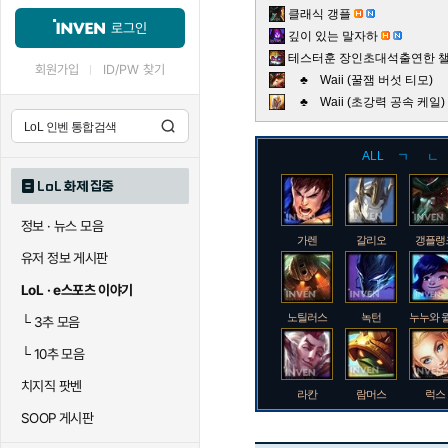
클래식 갱플
로그인
깊이 있는 말자하
테스터훈 장인초대석출연한 챌린
회원가입
ID/PW 찾기
♣ Waii (꿀잼 버섯 티모)
♣ Waii (초강력 공속 케
ALL
ㄱ
ㄴ
LoL 화제 집중
정보 · 뉴스 모음
가렌
갈리오
갱플랭
유저 정보 게시판
LoL · e스포츠 이야기
노틸러스
녹턴
누누와 
└
3추 모음
└
10추 모음
치지직 팟벤
라칸
람머스
럭스
SOOP 게시판