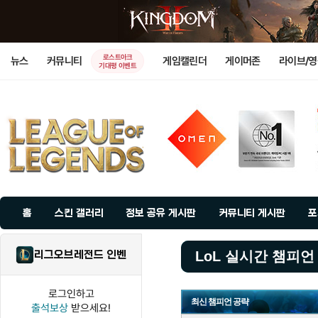
로스트아크
뉴스
커뮤니티
게임캘린더
게이머존
라이브/
기대평 이벤트
홈
스킨 갤러리
정보 공유 게시판
커뮤니티 게시판
포
리그오브레전드 인벤
LoL 실시간 챔피언
로그인하고
최신 챔피언 공략
출석보상
받으세요!