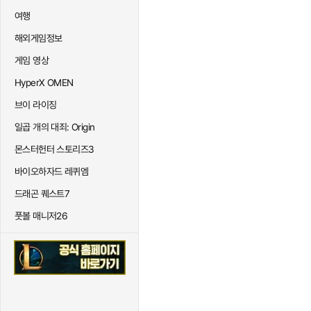
여행
해외게임정보
게임 영상
HyperX OMEN
브이 라이징
일곱 개의 대죄: Origin
몬스터헌터 스토리즈3
바이오하자드 레퀴엠
드래곤 퀘스트7
풋볼 매니저26