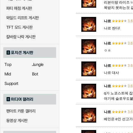
리븐이랑 라이즈 
목받지 못하는것 
파티 매칭 게시판
아칼리
아크샨
아트록
와일드 리프트 게시판
나르
3.6
TFT 모드 게시판
나르 싼다!
에코
엘리스
오공
칼바람 나락 게시판
나르
3.6
ㅇㅎ
포지션 게시판
우르곳
워윅
유나
Top
Jungle
나르
3.6
나르 대사
Mid
Bot
자이라
자크
자헨
Support
나르
3.6
q가 노코스트에 
여기에 슬로우도붙
미디어 갤러리
직스
진
질리
팬아트 카툰 갤러리
나르
3.6
베인은 e인 선고가
동영상 게시판
카이사
카직스
카타리