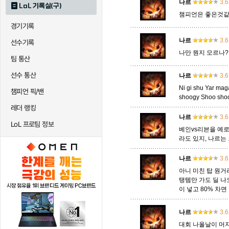
나르
3.6
LoL 기록실(구)
챔피언은 좋은것같
경기기록
퀸
크산테
클레
나르
3.6
선수기록
나만 뭔지 모르나?
팀 통산
트리스타나
트린다미어
트위스티
선수 통산
나르
3.6
Ni gi shu Yar ma
챔피언 픽/밴
shoogy Shoo sho
하이머딩거
헤카림
흐웨
레더 랭킹
나르
3.6
LoL 프로팀 정보
베인vs리븐을 예로
라도 있지, 나르는
나르
3.6
아니 미친 탑 원거
탱템만 가도 딜 나오
이 넣고 80% 차면
나르
3.6
대회 나올날이 머