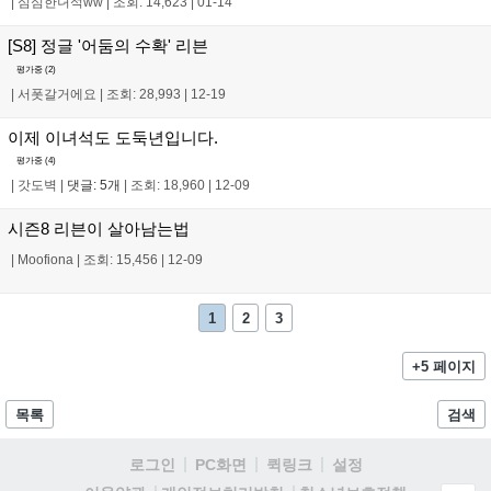
|
심심한녀석ww
|
조회: 14,623
|
01-14
[S8] 정글 '어둠의 수확' 리븐
평가중 (
2
)
|
서폿갈거에요
|
조회: 28,993
|
12-19
이제 이녀석도 도둑년입니다.
평가중 (
4
)
|
갓도벽
|
댓글: 5개
|
조회: 18,960
|
12-09
시즌8 리븐이 살아남는법
|
Moofiona
|
조회: 15,456
|
12-09
1
2
3
+5 페이지
목록
검색
로그인
PC화면
퀵링크
설정