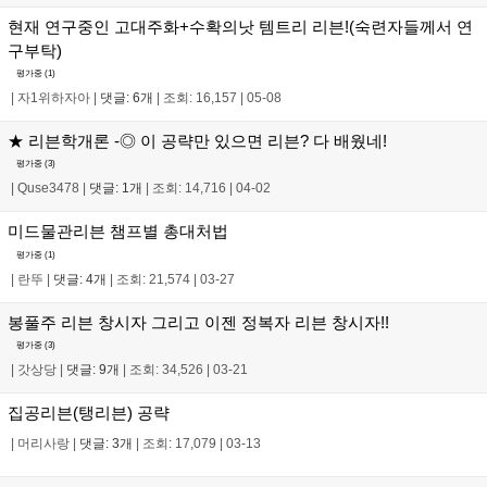
현재 연구중인 고대주화+수확의낫 템트리 리븐!(숙련자들께서 연
구부탁)
평가중 (
1
)
|
자1위하자아
|
댓글: 6개
|
조회: 16,157
|
05-08
★ 리븐학개론 -◎ 이 공략만 있으면 리븐? 다 배웠네!
평가중 (
3
)
|
Quse3478
|
댓글: 1개
|
조회: 14,716
|
04-02
미드물관리븐 챔프별 총대처법
평가중 (
1
)
|
란뚜
|
댓글: 4개
|
조회: 21,574
|
03-27
봉풀주 리븐 창시자 그리고 이젠 정복자 리븐 창시자!!
평가중 (
3
)
|
갓상당
|
댓글: 9개
|
조회: 34,526
|
03-21
집공리븐(탱리븐) 공략
|
머리사랑
|
댓글: 3개
|
조회: 17,079
|
03-13