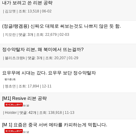
내가 보려고 쓴 리븐 공략
|
김꼬멧
|
조회: 13,518
|
06-02
(정글/랭겜용) 신짜오 대체로 써보는것도 나쁘지 않은 듯 함.
|
지모란
|
댓글: 3개
|
조회: 22,679
|
02-03
정수약탈자 리븐, 왜 북미에서 뜨는걸까?
|
블리츠크랭k
|
댓글: 3개
|
조회: 20,207
|
01-29
요우무에 시대는 갔다. 요우무 보단 정수약탈자
평가중 (
4
)
|
멩초연
|
조회: 17,894
|
12-11
[M1] Resive 리븐 공략
9 / 10
|
Hoister
|
댓글: 42개
|
조회: 138,918
|
11-13
[M 1] 요즘은 중국 서버 메타를 카피하는게 먹힙니다.
6 / 12