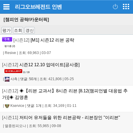
리그오브레전드
인벤
[챔피언 공략/카운터픽]
평가
조회
갱신
[시즌12]
[M1] 시즌12 리븐 공략
평가중 (
2
)
|
Resive
|
조회: 69,963
|
03-07
[시즌12]
시즌12 12.10 업데이트[공사중]
11 / 19
|
샤측
|
댓글: 50개
|
조회: 421,806
|
05-25
[시즌12]
◈【리븐 교과서】8시즌 리븐 [8.12(챔피언별 대응법 추
가)]◈ 김명훈
|
Kservice
|
댓글: 1개
|
조회: 34,169
|
01-11
[시즌11]
저티어 유저들을 위한 리븐공략 - 리븐장인 "이리븐"
|
멸종된피오나
|
조회: 55,965
|
09-08