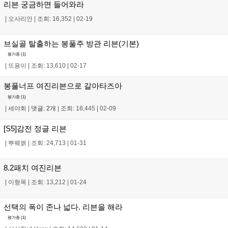
리븐 궁금하면 들어와라
|
오사리안
|
조회: 16,352
|
02-19
브실골 탈출하는 봉풀주 방관 리븐(기본)
평가중 (
1
)
|
뜨용이
|
조회: 13,610
|
02-17
봉풀너프 여진리븐으로 갈아타즈아
평가중 (
1
)
|
세야회
|
댓글: 2개
|
조회: 18,445
|
02-09
[S5]감전 정글 리븐
|
뿌웨엙
|
조회: 24,713
|
01-31
8.2패치 여진리븐
|
이형목
|
조회: 13,212
|
01-24
선택의 폭이 존나 넓다. 리븐을 해라
평가중 (
1
)