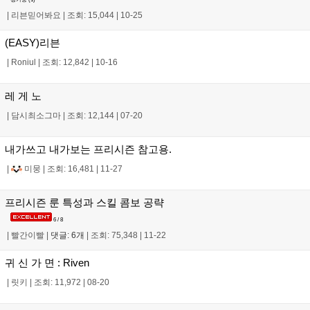
|
리븐믿어봐요
|
조회: 15,044
|
10-25
(EASY)리븐
|
Roniul
|
조회: 12,842
|
10-16
레 게 노
|
담시최소그마
|
조회: 12,144
|
07-20
내가쓰고 내가보는 프리시즌 참고용.
|
미뭉
|
조회: 16,481
|
11-27
프리시즌 룬 특성과 스킬 콤보 공략
6 / 8
|
빨간이빨
|
댓글: 6개
|
조회: 75,348
|
11-22
귀 신 가 면 : Riven
|
릿키
|
조회: 11,972
|
08-20