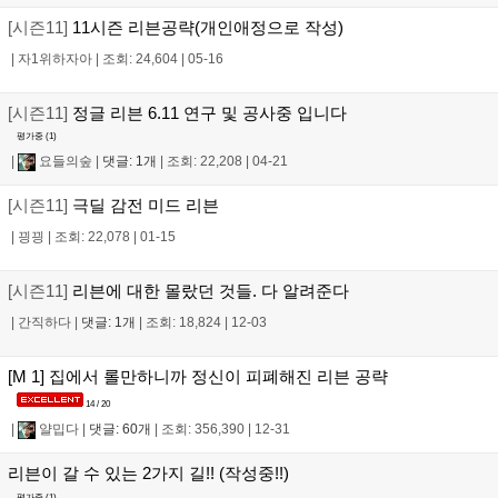
[시즌11]
11시즌 리븐공략(개인애정으로 작성)
|
자1위하자아
|
조회: 24,604
|
05-16
[시즌11]
정글 리븐 6.11 연구 및 공사중 입니다
평가중 (
1
)
|
요들의숲
|
댓글: 1개
|
조회: 22,208
|
04-21
[시즌11]
극딜 감전 미드 리븐
|
끵끵
|
조회: 22,078
|
01-15
[시즌11]
리븐에 대한 몰랐던 것들. 다 알려준다
|
간직하다
|
댓글: 1개
|
조회: 18,824
|
12-03
[M 1] 집에서 롤만하니까 정신이 피폐해진 리븐 공략
14 / 20
|
얄밉다
|
댓글: 60개
|
조회: 356,390
|
12-31
리븐이 갈 수 있는 2가지 길!! (작성중!!)
평가중 (
1
)