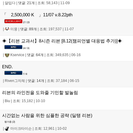
|
얄밉다
|
댓글: 21개
|
조회: 58,143
|
11-09
「 2,500,000 K 」11/07 v.8.22pth
17 / 23
|
미뭉
|
댓글: 89개
|
조회: 197,537
|
11-07
◈【리븐 교과서】8시즌 리븐 [8.12(챔피언별 대응법 추가)]◈
14 / 31
|
Kservice
|
댓글: 64개
|
조회: 349,635
|
06-16
END.
7 / 8
|
Riven그자체
|
댓글: 14개
|
조회: 37,184
|
06-15
리븐의 라인전을 도와줄 기민할 발놀림
|
Biu
|
조회: 15,182
|
10-10
시간없는 사람을 위한 심플한 공략 (딜탱 리븐)
평가중 (
2
)
|
마이크타이슨
|
조회: 12,961
|
10-02