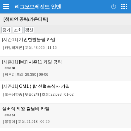
리그오브레전드
인벤
[챔피언 공략/카운터픽]
평가
조회
갱신
[시즌11]
기민한발놀림 카밀
|
카밀학개론
|
조회: 43,025
|
11-15
[시즌11]
[M1] 시즌11 카밀 공략
평가중 (
1
)
|
씨루2
|
조회: 29,380
|
06-06
[시즌11]
GM1 ) 탑 선혈포식자 카밀
|
오공상향좀
|
댓글: 2개
|
조회: 22,093
|
01-02
실버의 제왕 칼날비 카밀.
평가중 (
3
)
|
뽕뽕이
|
조회: 21,918
|
06-29