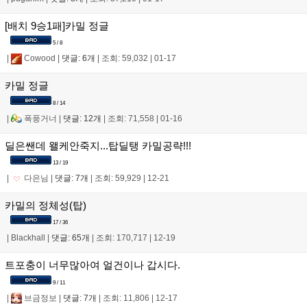
[배치 9승1패]카밀 정글
5 / 8
|
Cowood
|
댓글: 6개
|
조회: 59,032
|
01-17
카밀 정글
8 / 14
|
폭풍거너
|
댓글: 12개
|
조회: 71,558
|
01-16
딜은쌘데 왤케안죽지...탑딜탱 카밀공략!!!
13 / 19
|
다은님
|
댓글: 7개
|
조회: 59,929
|
12-21
카밀의 정체성(탑)
17 / 36
|
Blackhall
|
댓글: 65개
|
조회: 170,717
|
12-19
트포충이 너무많아여 얼건이나 갑시다.
9 / 11
|
브금정보
|
댓글: 7개
|
조회: 11,806
|
12-17