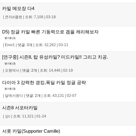
카밀 메모장 다4
|
큰자zi클랜
|
조회: 7,106
|
03-18
D5) 정글 카밀 빠른 기동력으로 겜을 캐리해보자
평가중 (
1
)
|
Enor1
|
댓글: 3개
|
조회: 32,262
|
03-11
[연구중] 시즌8, 탑 유성카밀? 미드카밀!! 그리고 치공.
평가중 (
3
)
|
오형박사
|
댓글: 2개
|
조회: 14,446
|
02-19
다이아 3 강력한 갱킹,폭딜 카밀 정글 공략
평가중 (
3
)
|
달에서왔다
|
댓글: 2개
|
조회: 43,131
|
02-07
시즌8 서포터카밀
|
상c
|
조회: 11,321
|
01-24
서폿 카밀(Supporter Camille)