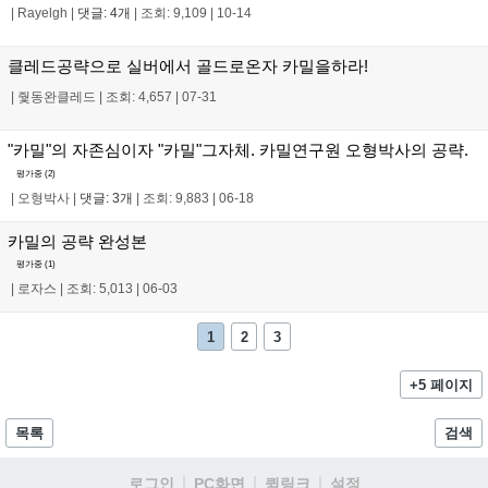
|
Rayelgh
|
댓글: 4개
|
조회: 9,109
|
10-14
클레드공략으로 실버에서 골드로온자 카밀을하라!
|
줯동완클레드
|
조회: 4,657
|
07-31
"카밀"의 자존심이자 "카밀"그자체. 카밀연구원 오형박사의 공략.
평가중 (
2
)
|
오형박사
|
댓글: 3개
|
조회: 9,883
|
06-18
카밀의 공략 완성본
평가중 (
1
)
|
로자스
|
조회: 5,013
|
06-03
1
2
3
+5 페이지
목록
검색
로그인
PC화면
퀵링크
설정