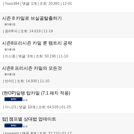
|
Yuoo384
|
댓글: 1개
|
조회: 20,891
|
12-01
시즌 8 카밀로 브실골탈출하기
평가중 (
1
)
|
응d루피
|
조회: 14,619
|
11-19
시즌8프리시즌 카밀 룬 템트리 공략
평가중 (
2
)
|
리신충
|
댓글: 3개
|
조회: 50,196
|
11-10
시즌8 프리시즌 카밀의 모든것
평가중 (
1
)
|
반야1
|
조회: 14,930
|
11-10
(현OP)딜탱 탑카밀 (7.1 패치 적용)
4 / 9
|
이니23
|
댓글: 10개
|
조회: 64,535
|
01-25
탑] 챔프별 상대법 업데이트
4 / 5
|
puganim
|
댓글: 8개
|
조회: 37,210
|
01-17