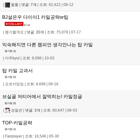
|
뚤툴
|
댓글: 7개
|
조회: 62,422
|
08-12
BJ설은우 다이아1 카밀공략or팁
8 / 14
|
렝가할게요
|
댓글: 20개
|
조회: 75,079
|
07-17
익숙해지면 다른 챔피언 생각안나는 탑 카밀
평가중 (
1
)
|
아주byul
|
조회: 9,098
|
10-03
탑 카밀 교과서
평가중 (
2
)
|
오르카밍밍
|
조회: 8,699
|
09-16
브실골 저티어에서 잘먹히는! 카밀정글
평가중 (
3
)
|
경찰관
|
댓글: 3개
|
조회: 60,647
|
08-03
TOP-카밀공략
평가중 (
1
)
|
Fairplayer
|
조회: 16,546
|
05-30