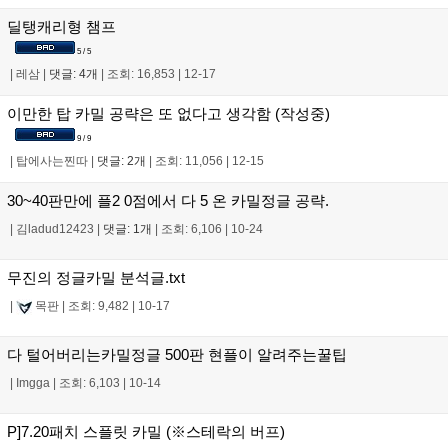
딜탱캐리형 챔프
5 / 5
|
레삼
|
댓글: 4개
|
조회: 16,853
|
12-17
이만한 탑 카밀 공략은 또 없다고 생각함 (작성중)
9 / 9
|
탑에사는찐따
|
댓글: 2개
|
조회: 11,056
|
12-15
30~40판만에 플2 0점에서 다 5 온 카밀정글 공략.
|
김ladud12423
|
댓글: 1개
|
조회: 6,106
|
10-24
무진의 정글카밀 분석글.txt
|
목판
|
조회: 9,482
|
10-17
다 털어버리는카밀정글 500판 현플이 알려주는꿀팁
|
Imgga
|
조회: 6,103
|
10-14
P]7.20패치 스플릿 카밀 (※스테락의 버프)