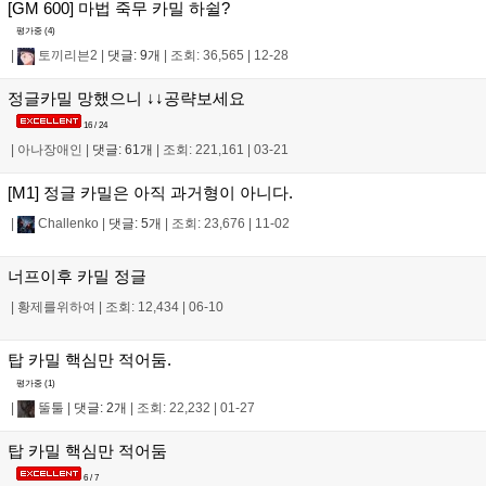
[GM 600] 마법 죽무 카밀 하쉴?
평가중 (
4
)
|
토끼리븐2
|
댓글: 9개
|
조회: 36,565
|
12-28
정글카밀 망했으니 ↓↓공략보세요
16 / 24
|
아나장애인
|
댓글: 61개
|
조회: 221,161
|
03-21
[M1] 정글 카밀은 아직 과거형이 아니다.
|
Challenko
|
댓글: 5개
|
조회: 23,676
|
11-02
너프이후 카밀 정글
|
황제를위하여
|
조회: 12,434
|
06-10
탑 카밀 핵심만 적어둠.
평가중 (
1
)
|
뚤툴
|
댓글: 2개
|
조회: 22,232
|
01-27
탑 카밀 핵심만 적어둠
6 / 7