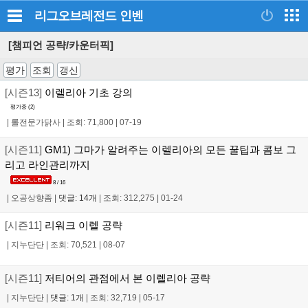
리그오브레전드
인벤
[챔피언 공략/카운터픽]
평가
조회
갱신
[시즌13]
이렐리아 기초 강의
평가중 (
2
)
|
롤전문가닭사
|
조회: 71,800
|
07-19
[시즌11]
GM1) 그마가 알려주는 이렐리아의 모든 꿀팁과 콤보 그
리고 라인관리까지
8 / 16
|
오공상향좀
|
댓글: 14개
|
조회: 312,275
|
01-24
[시즌11]
리워크 이렐 공략
|
지누단단
|
조회: 70,521
|
08-07
[시즌11]
저티어의 관점에서 본 이렐리아 공략
|
지누단단
|
댓글: 1개
|
조회: 32,719
|
05-17