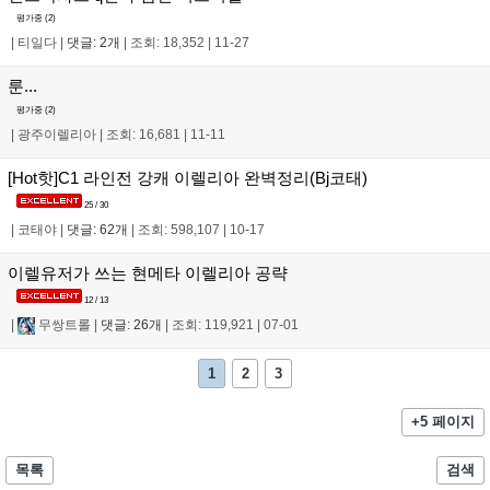
평가중 (
2
)
|
티일다
|
댓글: 2개
|
조회: 18,352
|
11-27
룬...
평가중 (
2
)
|
광주이렐리아
|
조회: 16,681
|
11-11
[Hot핫]C1 라인전 강캐 이렐리아 완벽정리(Bj코태)
25 / 30
|
코태야
|
댓글: 62개
|
조회: 598,107
|
10-17
이렐유저가 쓰는 현메타 이렐리아 공략
12 / 13
|
무쌍트롤
|
댓글: 26개
|
조회: 119,921
|
07-01
1
2
3
+5 페이지
목록
검색