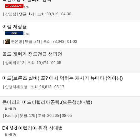
4 / 5
|
강심심
|
댓글: 1개
|
조회: 39,919
|
04-30
이렐 저장용
4 / 8
|
권은형
|
댓글: 2개
|
조회: 73,043
|
01-03
골드 개혁가 정도전급 챔피언
|
살려줘요12
|
조회: 10,474
|
09-05
미드(브론즈 실버) 골? 에서 먹히는 개사기 뉴메타 (약아님)
|
안녕하세요엉
|
조회: 16,618
|
08-17
큰머리의 미드이렐리아공략.(모든챔상대법)
평가중 (
4
)
|
Fading
|
댓글: 1개
|
조회: 20,265
|
08-05
D4 Mid 이렐리아 원챔 상대법
평가중 (
1
)