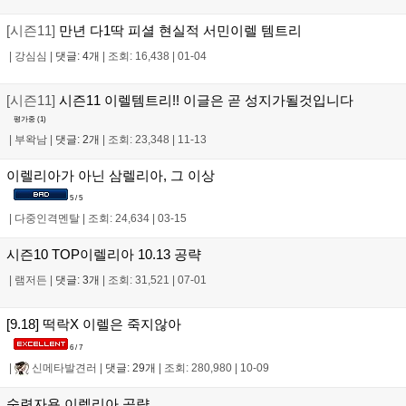
[시즌11]
만년 다1딱 피셜 현실적 서민이렐 템트리
|
강심심
|
댓글: 4개
|
조회: 16,438
|
01-04
[시즌11]
시즌11 이렐템트리!! 이글은 곧 성지가될것입니다
평가중 (
1
)
|
부왁남
|
댓글: 2개
|
조회: 23,348
|
11-13
이렐리아가 아닌 삼렐리아, 그 이상
5 / 5
|
다중인격멘탈
|
조회: 24,634
|
03-15
시즌10 TOP이렐리아 10.13 공략
|
램저든
|
댓글: 3개
|
조회: 31,521
|
07-01
[9.18] 떡락X 이렐은 죽지않아
6 / 7
|
신메타발견러
|
댓글: 29개
|
조회: 280,980
|
10-09
숙련자용 이렐리아 공략