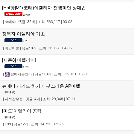
[Hot핫]M1(코태)이렐리아 전챔피언 상대법
22 / 32
|
코태야
|
댓글: 32개
|
조회: 583,117
|
03-08
정복자 이렐리아 기초
4 / 5
|
미남이쿤
|
댓글: 8개
|
조회: 26,127
|
04-06
[시즌8] 이렐리아!
6 / 13
|
탑에사는찐따
|
댓글: 13개
|
조회: 139,161
|
02-01
뉴메타 라기도 하기에 부끄러운 AP이렐
평가중 (
2
)
|
시적감수성
|
댓글: 4개
|
조회: 29,348
|
07-11
[미드]이렐리아 공략
평가중 (
3
)
|
L99
|
댓글: 2개
|
조회: 34,758
|
05-25