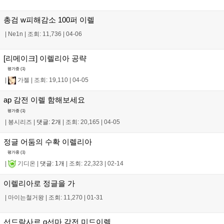
총검 w피해감소 100퍼 이렐
|
Ne1n
|
조회: 11,736
|
04-06
[리메이크] 이렐리아 공략
평가중 (
1
)
|
가젤
|
조회: 19,110
|
04-05
ap 감전 이렐 함해보세요
평가중 (
1
)
|
봉시리즈
|
댓글: 2개
|
조회: 20,165
|
04-05
정글 어둠의 수확 이렐리아
평가중 (
1
)
|
기디온
|
댓글: 1개
|
조회: 22,323
|
02-14
이렐리아로 정글을 가
|
마이는철거왕
|
조회: 11,270
|
01-31
선드락사르 q선마 감전 미드이렐