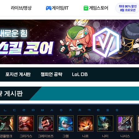
최대 90% 할인
라이브/영상
게이밍/IT
게임스토어
8월 프로모션
포지션 게시판
챔피언 공략
LoL DB
략 게시판
ㄴ
ㄷ
ㄹ
ㅁ
ㅂ
ㅅ
ㅇ
ㅈ
ㅊ
ㅋ
ㅌ
ㅍ
ㅎ
갱플랭크
그라가스
그레이브즈
그웬
나르
나미
나서스