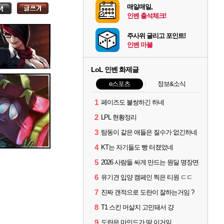
매일매일,
인벤 출석체크!
주사위 굴리고 포인트!
인벤 마블
LoL 인벤 화제글
e스포츠
정보&소식
1
페이즈도 불쌍하긴 하네
2
LPL 현황정리
3
탐동이 같은 애들은 질수가 없긴하네
4
KT는 자기들도 빵 터졌었네
5
2026 사람들 싸게 만드는 원딜 명장면
6
유기견 입양 캠페인 찍은 티원 ㄷㄷ
7
진짜 갠적으로 도란이 잘하는거임 ?
8
T1 스킨 머살지 고민돼서 걍
9
도란은 마인드가 딱 이거임.