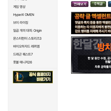
게임 영상
HyperX OMEN
브이 라이징
일곱 개의 대죄: Origin
몬스터헌터 스토리즈3
바이오하자드 레퀴엠
드래곤 퀘스트7
풋볼 매니저26