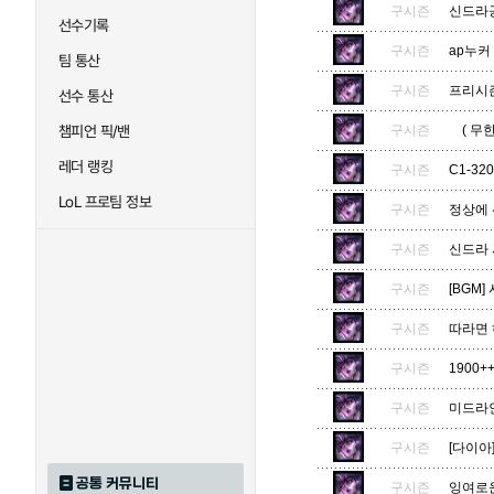
구시즌
신드라
선수기록
구시즌
ap누커
팀 통산
구시즌
프리시즌
선수 통산
챔피언 픽/밴
구시즌
( 무한
레더 랭킹
구시즌
C1-32
LoL 프로팀 정보
구시즌
정상에 선
구시즌
신드라
구시즌
[BGM
구시즌
따라면 
구시즌
1900+
구시즌
미드라
구시즌
[다이아
공통 커뮤니티
구시즌
잉여로