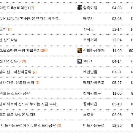
자헨
잔나
잭스
제드
제라스
제리
제이스
마인드 (by 비역슨)
암흑이렐
[7]
04-03
1
n5 Platinum) *마음만은 빡캐리 비주류..
배루키
02-03
1
질리언
징크스
초가스
카르마
카밀
카사딘
카서스
 공략
쟈니드
[1]
12-14
1
 짱센 신드라님
토끼거미
12-04
1
.올스타전 등장 확률은?
신드라성애자
[284]
11-09
6
카타리나
칼리스타
케넨
케이틀린
케인
케일
코그모
선 OP, 신드라
YuBis
[9]
04-14
7
넘의 신드라완벽공략
케넨만함
[7]
07-31
1
클레드
키아나
킨드레드
타릭
탈론
탈리야
탐 켄치
 내가씀, 신드라 공략
메타가바뀌고
[2]
05-27
1
겨보는 신드라 공략
천이씨친구
11-05
트위스티드 페이트
트위치
티모
파이크
판테온
피들스틱
피오라
 패시브의 신드라 누커는 지금 부터..
꿀버터칩
05-10
1
고 골드 보상은 받자!!
스로퐁
02-06
흐웨이
] 미드가는윤성이 의 5분 신드라공략
미드가는윤성
[2]
12-25