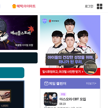
혜택.아이마트
로그인
인
벤
전
체
사
이
트
맵
게임 캘린더
더보기+
모집
아스오라 CBT 모집
08.19
나피리