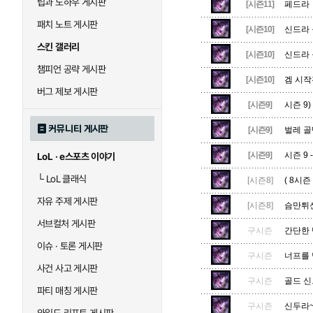
팁과 노하우 게시판
블라디미르
블리츠크랭크
[시즌11]
페드라
패치 노트 게시판
[시즌10]
신드라
스킨 갤러리
[시즌10]
신드라 
세라핀
세주아니
챔피언 공략 게시판
[시즌10]
겜 시작
버그 제보 게시판
[시즌9]
시즌 9
시비르
신 짜오
커뮤니티 게시판
[시즌9]
벌레 골
[시즌9]
시즌 9 
LoL · e스포츠 이야기
아칼리
아크샨
└
LoL 클래식
[시즌8]
( 8시즌
자유 주제 게시판
[시즌8]
슴만튀
에코
엘리스
서브컬처 게시판
구시즌
간단한 
이슈 · 토론 게시판
구시즌
너프를 
사건 사고 게시판
우르곳
워윅
구시즌
골드 
파티 매칭 게시판
구시즌
신두라