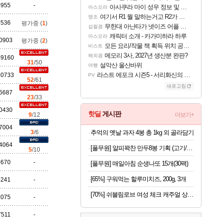
8955
-
아사쿠라 마이 성우 정보 및 주요 필모
아스오라
여기서 R1 뭘 말하는거고 R2가 뭘말하는걸까요?
명조
9536
평가중 (
1
)
무한대 아난타가 넷이즈 어플 달력에 일정 등록
섭컬겜
캐릭터 소개 - 카가미하라 하루
아스오라
0903
평가중 (
2
)
모든 요리/작물 책 획득 위치 공략 (36개) - 미식가 도전과제
비스트
메모리 3사, 2027년 생산분 완판?
해외겜
59160
31
/50
설악산 울산바위
여행
라스트 에포크 시즌5 - 서리화신의 분노 티저
50733
PV
52
/61
새로고침
6687
23
/33
0430
핫딜
게시판
9
/12
더보기+
7004
추억의 옛날 과자 4봉 총 1kg 외 골라담기
3
/6
4064
[풀무원] 얄피꽉찬 만두8봉 기획 (고기/김치/교자/물만두 외)
5
/10
7670
-
[풀무원] 매일아침 순생나또 15개(30팩)
[65%] 구워먹는 할루미치즈, 200g, 3개
8241
-
[70%] 쉬블림로브 여성 체크 캐주얼 상하의 세트 안드리 GW1780, FREE, 1세트
7075
-
7511
-