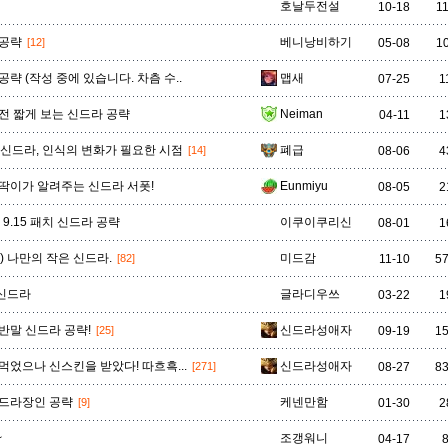
비에고
빅토르
뽀삐
사미라
사이온
사일러스
샤코
호날두전설
10-18
1
 공략
베니낭비하기
[12]
05-08
1
공략 (작성 중에 있습니다. 차츰 수..
맵새
07-25
1
세트
소나
소라카
쉔
쉬바나
스몰더
스웨인
전 짧게 보는 신드라 공략
Neiman
04-11
1
) 신드라, 인식의 변화가 필요한 시점
폐급
[14]
08-06
4
신드라
신지드
쓰레쉬
아리
아무무
아우렐리온 솔
아이번
딱이가 알려주는 신드라 서폿!
Eunmiyu
08-05
2
- 9.15 패치 신드라 공략
이쿠이쿠리신
08-01
1
아트록스
아펠리오스
알리스타
암베사
애니
애니비아
애쉬
 ) 나만의 작은 신드라.
미드감
[82]
11-10
5
신드라
글라디우쓰
03-22
1
오공
오로라
오른
오리아나
올라프
요네
요릭
반말 신드라 공략!
신드라성애자
[25]
09-19
1
먹었으나 신스킨을 받았다! 따흐흑...
신드라성애자
[271]
08-27
8
유나라
유미
이렐리아
이블린
이즈리얼
일라오이
자르반 4세
신드라장인 공략
케넨만함
[9]
01-30
2
~
조갱워니
04-17