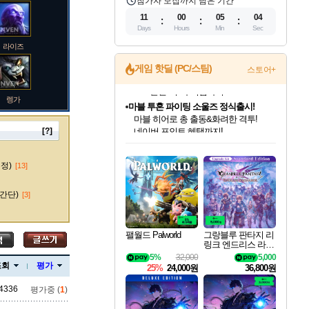
참가자 모집까지 남은 기간
11
00
05
02
Days
Hours
Min
Sec
라이즈
게임 핫딜 (PC/스팀)
스토어+
렝가
마블 투혼 파이팅 소울즈 정식출시!
마블 히어로 총 출동&화려한 격투!
네이버 포인트 혜택까지!
[?]
인벤게임즈 8월 특별 할인!
드래곤소드: 어웨이크닝 입점!
문명 7 특별 할인!
귀무자: 검의 길 예약 판매 중!
비스트 오브 리인카네이션 정식 출시!
커세어 코브 출시 기념 할인!
더 렐릭 퍼스트 가디언 정식 출시
베데스다 40주년 기념 할인 중!
캡콤 프렌차이즈 할인 진행 중!
캡콤 일부 상품 상시 할인
스타워즈 은하계 레이서
로블록스 기프트 카드 공식 입점
인기 퍼블리셔 모음!
스팀으로 만나는 드래곤소드!
조선&고려 DLC 출시 예정
10% 할인과
게임프릭 신작 IP
해적'섬'을 발전시키자!
설화x하드코어 액션!
베데스다의 명작들을
몬헌, 바하 등 인기 IP를
몬헌 와일즈 & 드래곤즈 도그마2
인벤게임즈에서 10% 추가 적립
Robux를 가장 안전하고
마오카이
최대 90% 할인가를 만나보세요!
네이버혜택과 함께 만나보세요!
50%할인&추가 적립까지!
이니&베니 혜택까지!
네이버 혜택가와 함께 예약하세요!
할인&네이버혜택으로 만나보세요!
네이버페이 혜택과 만나보세요!
40주년 프로모션으로 만나보세요!
할인가에 만나보세요!
일부 에디션 상시 할인!
혜택으로 예약 판매 중
편안하게 충전하세요
수정)
[13]
간단)
[3]
바루스
팰월드 Palworld
그랑블루 판타지 리
링크 엔드리스 라그
나로크 업그레이드
5%
32,000
5,000
브랜드
킷 Granblue Fantasy
조회
평가
25%
24,000원
36,800원
Relink Endless Ragn
arok Upgrade Kit DL
4336
평가중 (
1
)
C