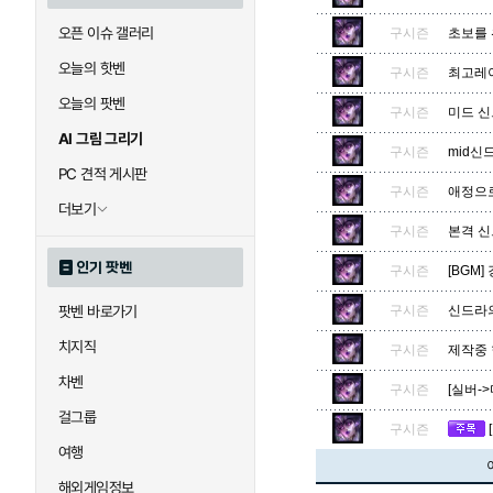
오픈 이슈 갤러리
구시즌
초보를 
오늘의 핫벤
구시즌
최고레이
오늘의 팟벤
구시즌
미드 
AI 그림 그리기
구시즌
mid신
PC 견적 게시판
구시즌
애정으로
더보기
구시즌
본격 신
인기 팟벤
구시즌
[BGM]
팟벤 바로가기
구시즌
신드라의
치지직
구시즌
제작중 
차벤
구시즌
[실버-
걸그룹
구시즌
여행
해외게임정보