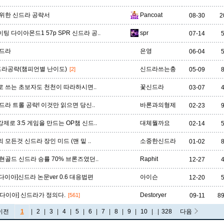
위한 신드라 공략서
Pancoat
08-30
2
팅 다이아몬드1 57p SPR 신드라 공..
spr
07-14
신드라
은영
06-04
드라공략(챔피언별 난이도)
신드라쓰는충
[2]
05-09
 쓰는 초보자도 천천이 따라하시면..
꽃신드라
03-07
드라 트롤 공략! 이것만 읽으면 당신..
바론과의형제
02-23
 강제로 3:5 게임을 만드는 OP챔 신드..
대체뭘까요
02-14
 모든것 신드라 장인 미드 (맨 밑 ..
소중한신드라
01-02
현골드 신드라 승률 70% 브론즈였던..
Raphit
12-27
>다이아]신드라 논문ver 0.6 대응법편
아이슨
12-20
[다이아] 신드라가 정의다.
Destoryer
09-11
8
[561]
이전
1
|
2
|
3
|
4
|
5
|
6
|
7
|
8
|
9
|
10
|
...
|
328
다음