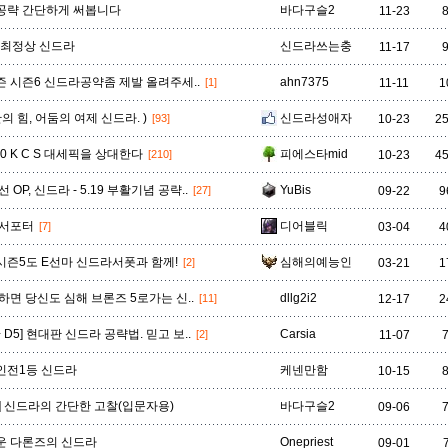
공략 간단하게 써봅니다
바다구슬2
11-23
 최정상 신드라
신드라쓰는충
11-17
 시즌6 신드라공약좀 제발 올려주세..
ahn7375
[1]
11-11
1
의 힘, 어둠의 여제 신드라. )
신드라성애자
[93]
10-23
2
00 K C S 대세픽을 상대한다
피에스타mid
[210]
10-23
4
 OP, 신드라 - 5.19 부활기념 공략..
YuBis
[27]
09-22
9
 서포터
디어블릭
[7]
03-04
4
] 시즌5도 E선마 신드라서폿과 함께!
심해의예능인
[2]
03-21
1
하면 당신도 심해 브론즈 5로가는 신..
dllg2i2
[11]
12-17
2
+ D5] 현대판 신드라 공략법. 믿고 보..
Carsia
[2]
11-07
인전1등 신드라
케넨만함
10-15
] 신드라의 간단한 고찰(입문자용)
바다구슬2
09-06
운 다론즈의 신드라
Onepriest
09-01