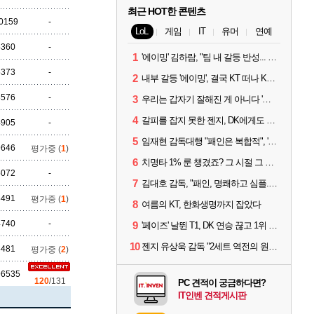
최근 HOT한 콘텐츠
0159
-
LoL
게임
IT
유머
연예
5360
-
1
'에이밍' 김하람, "팀 내 갈등 반성... 끝까지 뛰고 싶었다"
5373
-
2
내부 갈등 '에이밍', 결국 KT 떠나 KRX로...'지우'와 트레이드
8576
-
3
우리는 갑자기 잘해진 게 아니다 '씨맥' 김대호 감독의 자신감
4
갈피를 잡지 못한 젠지, DK에게도 0:2 패배
4905
-
5
임재현 감독대행 "패인은 복합적", '도란' "팀에 과부하 왔다"
9646
평가중 (
1
)
6
치명타 1% 룬 챙겼죠? 그 시절 그 감성 '롤 클래식' 30일 출시
5072
-
7
김대호 감독, "패인, 명쾌하고 심플...다시 힘낼 수 있어"
8491
평가중 (
1
)
8
여름의 KT, 한화생명까지 잡았다
4740
-
9
'페이즈' 날뛴 T1, DK 연승 끊고 1위 지켜
10
젠지 유상욱 감독 "2세트 역전의 원인...너무 급했다"
5481
평가중 (
2
)
96535
120
/131
PC 견적이 궁금하다면?
IT인벤 견적게시판