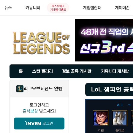
로스트아크
뉴스
커뮤니티
게임캘린더
게이머존
기대평 이벤트
홈
스킨 갤러리
정보 공유 게시판
커뮤니티 게시판
리그오브레전드 인벤
LoL 챔피언 공
로그인하고
ALL
ㄱ
출석보상
받으세요!
로그인
가렌
갈리오