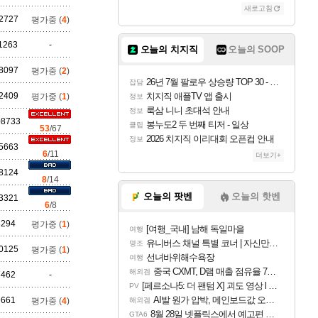
새로고침
조이
2727
평가중 (
4
)
1263
-
오늘의 치지직
오늘의 SOOP
카시오페아
8097
평가중 (
2
)
26년 7월 팔로우 상승량 TOP 30 - 월간 치지직
잡담
2409
치지직 애플TV 앱 출시
평가중 (
1
)
정보
룩삼 니니 초대석 안내
정보
08733
코르키
봉누도2 두 번째 티저 - 일상
클립
53
/67
2026 치지직 이리대회 오픈컵 안내
정보
5663
6
/11
더보기+
8124
트런들
8
/14
오늘의 팟벤
오늘의 핫벤
3321
6
/8
8294
평가중 (
1
)
[여행_국내] 남해 독일마을
여행
피즈
유니버스 채널 특별 코너 | 자신만의 스타일
명조
0125
평가중 (
1
)
선녀바위해수욕장
여행
중국 CXMT, D램 매출 점유율 7%…글로벌 4위로 부상
해외겜
7462
-
[페르소나5: 더 팬텀 X] 괴도 영상 l 타카마키 안·댄싱 스타
PV
AI발 원가 압박, 메인보드값 오르나
9661
평가중 (
4
)
해외겜
8월 28일 넷플릭스에서 예고편 공개 예정
GTA6