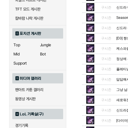
와일드 리프트 게시판
자이라
자크
구시즌
신드라 
TFT 모드 게시판
구시즌
Seaso
칼바람 나락 게시판
직스
진
구시즌
신드라
포지션 게시판
구시즌
[D3]
Top
Jungle
구시즌
케스파컵
카이사
카직스
Mid
Bot
구시즌
정상에 
Support
구시즌
플레티
퀸
크산테
미디어 갤러리
구시즌
답답해서
팬아트 카툰 갤러리
구시즌
그냥 남
트리스타나
트린다미어
동영상 게시판
구시즌
새로워진
구시즌
신드라잡
LoL 기록실(구)
하이머딩거
헤카림
구시즌
[다이아
경기기록