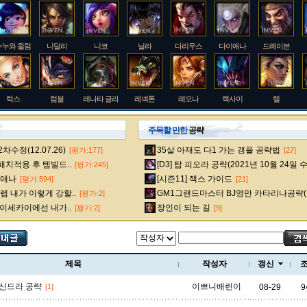
누누와 윌럼프
니달리
니코
닐라
다리우스
다이애나
드레이븐
럭스
럼블
레나타 글라스크
레넥톤
레오나
렉사이
렐
주목할 만한
공략
수정(12.07.26)
35살 아재도 다1 가는 갱플 공략법
[평가:177]
[27]
룰루
르블랑
리 신
리븐
리산드라
릴리아
마스터 이
 패치적용 후 템빌드..
[D3] 탑 피오라 공략(2021년 10월 24일 
[평가:245]
다이애나
[시즌11] 잭스 가이드
[평가:594]
[21]
 내가 이렇게 강할..
GM1그랜드마스터 BJ영만 카타리나공략(
[평가:2]
멜
모데카이저
모르가나
문도 박사
미스 포츈
밀리오
바드
 이세카이에선 내가..
장인이 되는 길
[평가:2]
[9]
베인
벡스
벨베스
벨코즈
볼리베어
브라움
브라이어
제목
작성자
갱신
신드라 공략
이쁘니배린이
[1]
08-29
9