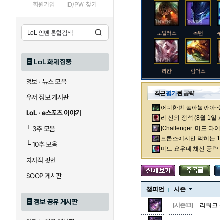
회원가입
ID/PW 찾기
노틸러스
녹턴
LoL 화제 집중
라칸
람머스
정보 · 뉴스 모음
최근
평가
된 공략
유저 정보 게시판
어디한번 놀아볼까아~2차
로크
루시안
LoL · e스포츠 이야기
리 신의 정석 (8월 1일
└
3추 모음
[Challenger] 미드 
브론즈에서만 먹히는 1렙
└
10추 모음
말자하
말파이트
미드 요우네 채신 공략
치지직 팟벤
SOOP 게시판
바이
베이가
챔피언
시즌
정보 공유 게시판
[시즌13]
리워크 