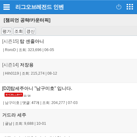
리그오브레전드
인벤
[챔피언 공략/카운터픽]
평가
조회
갱신
[시즌15]
탑 센줄아니
|
RoroD
|
조회: 323,696
|
06-05
[시즌14]
저장용
|
Hih0119
|
조회: 215,274
|
08-12
[D2]탑세주아니 "남구미호" 입니다.
11 / 14
|
남구미호
|
댓글: 47개
|
조회: 204,277
|
07-03
거드라 세주
|
귤냠
|
조회: 9,688
|
10-01