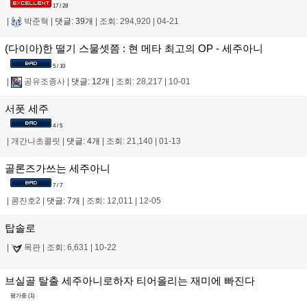
17 / 28
|
박준혁
|
댓글: 39개
|
조회: 294,920
|
04-21
(다이아)한 떨기 스물셋쯤 : 현 메타 최고의 OP - 세주아니
5 / 10
|
공유조종사
|
댓글: 12개
|
조회: 28,217
|
10-01
서폿 세주
4 / 5
|
개간나초콜릿
|
댓글: 4개
|
조회: 21,140
|
01-13
골론즈가쓰는 세주아니
7 / 7
|
콩진호2
|
댓글: 7개
|
조회: 12,011
|
12-05
탑솔로
|
목판
|
조회: 6,631
|
10-22
브실골 탈출 세주아니로하자 티어올리는 재미에 빠진다
평가중 (
1
)