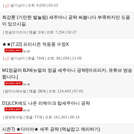
|
딸기냥이
|
조회: 6,030
|
03-23
최강룬 (기민한 발놀림) 세주아니 공략 써봅니다 부족하지만 도움
이 있으시길.
|
정글만가즈아
|
댓글: 1개
|
조회: 7,254
|
02-27
★★[7.22] 프리시즌 적응중 수정X
15 / 29
|
딸기냥이
|
댓글: 73개
|
조회: 381,659
|
11-09
M1정글러 BJ메뉴얼의 정글 세주아니 공략![아프리카, 유튜브 방송
합니다.]
14 / 16
|
람머스매뉴얼
|
댓글: 28개
|
조회: 124,443
|
07-03
D1)LCK에도 나온 리메이크 탑세주아니 공략
10 / 12
|
명량한과일
|
댓글: 77개
|
조회: 161,302
|
06-14
시즌7) ★다이아★ 세주 공략 (멱살잡고 캐리하기)