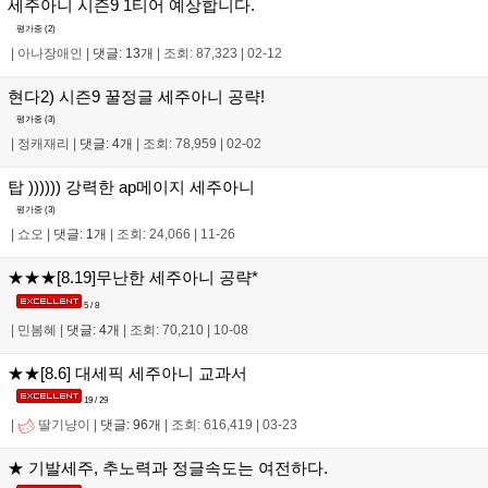
세주아니 시즌9 1티어 예상합니다.
평가중 (
2
)
|
아나장애인
|
댓글: 13개
|
조회: 87,323
|
02-12
현다2) 시즌9 꿀정글 세주아니 공략!
평가중 (
3
)
|
정캐재리
|
댓글: 4개
|
조회: 78,959
|
02-02
탑 )))))) 강력한 ap메이지 세주아니
평가중 (
3
)
|
쇼오
|
댓글: 1개
|
조회: 24,066
|
11-26
★★★[8.19]무난한 세주아니 공략*
5 / 8
|
민봄혜
|
댓글: 4개
|
조회: 70,210
|
10-08
★★[8.6] 대세픽 세주아니 교과서
19 / 29
|
딸기냥이
|
댓글: 96개
|
조회: 616,419
|
03-23
★ 기발세주, 추노력과 정글속도는 여전하다.