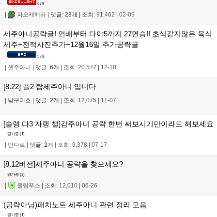
6 / 9
|
파오캐해라
|
댓글: 28개
|
조회: 91,462
|
02-09
세주아니공략글! 언배부터 다야5까지 27연승!! 초식같지않은 육식
세주+전적사진추가+12월16일 추가공략글
5 / 8
|
셋주아니
|
댓글: 6개
|
조회: 20,577
|
12-18
[8.22] 플2 탑세주아니 입니다
|
남구미호
|
댓글: 2개
|
조회: 12,075
|
11-07
[솔랭 다3 자랭 챌]감주아니 공략 한번 써보시기만이라도 해보세요
평가중 (
1
)
|
민다르
|
댓글: 2개
|
조회: 9,378
|
07-17
[8.12버전]세주아니 공략을 찾으세요?
평가중 (
3
)
|
올림푸스
|
조회: 12,010
|
06-26
(공략아님)패치노트 세주아니 관련 정리 모음
평가중 (
1
)