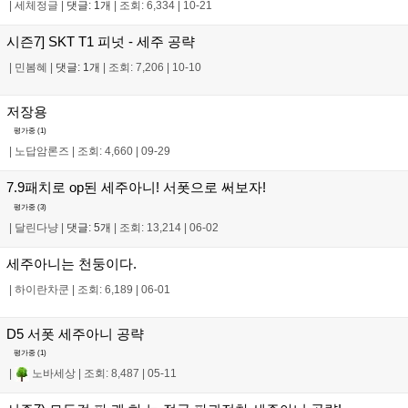
|
세체정글
|
댓글: 1개
|
조회: 6,334
|
10-21
시즌7] SKT T1 피넛 - 세주 공략
|
민봄혜
|
댓글: 1개
|
조회: 7,206
|
10-10
저장용
평가중 (
1
)
|
노답암론즈
|
조회: 4,660
|
09-29
7.9패치로 op된 세주아니! 서폿으로 써보자!
평가중 (
3
)
|
달린다냥
|
댓글: 5개
|
조회: 13,214
|
06-02
세주아니는 천둥이다.
|
하이란차쿤
|
조회: 6,189
|
06-01
D5 서폿 세주아니 공략
평가중 (
1
)
|
노바세상
|
조회: 8,487
|
05-11