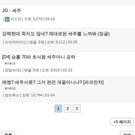
JG - 세주
|
악소진
|
조회: 5,070
|
04-18
강력한데 죽지도 않네? 제대로된 세주를 느껴봐 (정글)
|
슈퍼캐리머신
|
댓글: 2개
|
조회: 6,112
|
03-26
[D4] 승률 70퍼 초식왕 세주아니 공략
평가중 (
1
)
|
양탈늑대1
|
댓글: 5개
|
조회: 8,818
|
02-23
에엥? 세주서폿? 그거 완전 개꿀아니냐? [파괴전차]
평가중 (
2
)
|
덤트록스
|
조회: 10,794
|
01-04
1
2
3
+5 페이지