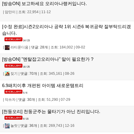
[방송ON] 보고하세요 오리아나랭커입니다.
|
암만이
|
조회: 22,954
|
11-12
[수정 완료]시즌2오리아나 공략 1위 시즌6 복귀공략 잘부탁드리겠
습니다.
14 / 23
|
라티푼디움
|
댓글: 28개
|
조회: 184,002
|
09-02
[방송ON] "멘탈잡고오리아나" 말이 필요한가 ?
16 / 25
|
짖기
|
댓글: 70개
|
조회: 345,161
|
08-26
6.9패치이후 개편된 아이템 새로운탬트리
5 / 6
|
악쓰자
|
댓글: 30개
|
조회: 51,290
|
07-29
[천둥오리] 천둥군주는 물타기가 아닌 진리입니다.
9 / 15
|
놀랏
|
댓글: 36개
|
조회: 269,743
|
12-16