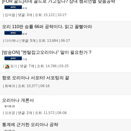
[FOR 골드]자네 골드로 가고싶나? 상대 챔피언별 맞춤공략
4 / 8
|
잉여몹
|
댓글: 3개
|
조회: 15,122
|
10-27
오리 110판 승률 66퍼 공략이다. 읽고 꿀빨아라
9 / 9
|
다이얘나
|
댓글: 5개
|
조회: 13,884
|
06-27
[방송ON] "멘탈잡고오리아나" 말이 필요한가 ?
7 / 8
|
짖기
|
댓글: 7개
|
조회: 14,786
|
03-25
향로 오리아나 서포터! 서포팅의 끝
|
회복과
|
조회: 10,377
|
09-16
오리아나 개론서
평가중 (
2
)
|
꼬르꼳
|
댓글: 2개
|
조회: 11,572
|
08-08
통계에 근거한 오리아나 공략
평가중 (
1
)