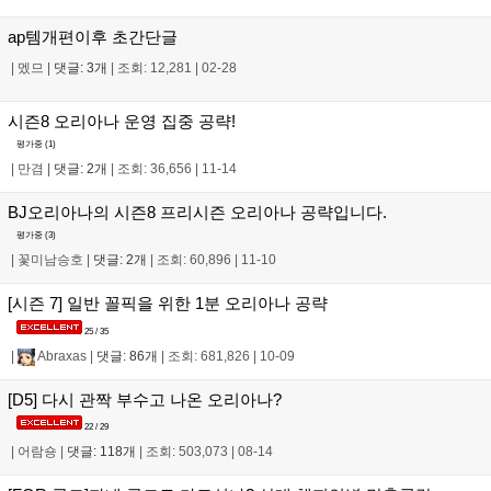
ap템개편이후 초간단글
|
멨므
|
댓글: 3개
|
조회: 12,281
|
02-28
시즌8 오리아나 운영 집중 공략!
평가중 (
1
)
|
만겸
|
댓글: 2개
|
조회: 36,656
|
11-14
BJ오리아나의 시즌8 프리시즌 오리아나 공략입니다.
평가중 (
3
)
|
꽃미남승호
|
댓글: 2개
|
조회: 60,896
|
11-10
[시즌 7] 일반 꼴픽을 위한 1분 오리아나 공략
25 / 35
|
Abraxas
|
댓글: 86개
|
조회: 681,826
|
10-09
[D5] 다시 관짝 부수고 나온 오리아나?
22 / 29
|
어람숑
|
댓글: 118개
|
조회: 503,073
|
08-14