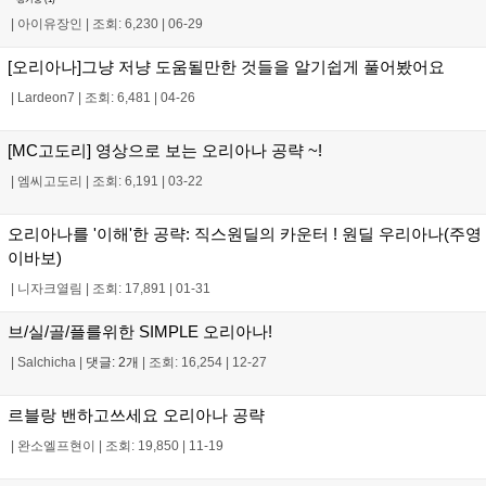
|
아이유장인
|
조회: 6,230
|
06-29
[오리아나]그냥 저냥 도움될만한 것들을 알기쉽게 풀어봤어요
|
Lardeon7
|
조회: 6,481
|
04-26
[MC고도리] 영상으로 보는 오리아나 공략 ~!
|
엠씨고도리
|
조회: 6,191
|
03-22
오리아나를 '이해'한 공략: 직스원딜의 카운터 ! 원딜 우리아나(주영
이바보)
|
니자크열림
|
조회: 17,891
|
01-31
브/실/골/플를위한 SIMPLE 오리아나!
|
Salchicha
|
댓글: 2개
|
조회: 16,254
|
12-27
르블랑 밴하고쓰세요 오리아나 공략
|
완소엘프현이
|
조회: 19,850
|
11-19