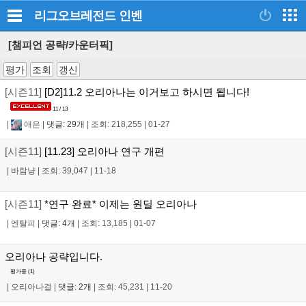
리그오브레전드
인벤
[챔피언 공략/카운터픽]
평가
조회
갱신
[시즌11]
[D2]11.2 오리아나는 이거보고 하시면 됩니다!
11 / 13
|
애은
|
댓글: 29개
|
조회: 218,255
|
01-27
[시즌11]
[11.23] 오리아나 연구 개편
|
바람냥
|
조회: 39,047
|
11-18
[시즌11]
*연구 완료* 이제는 원딜 오리아나
|
엔탈피
|
댓글: 4개
|
조회: 13,185
|
01-07
오리아나 공략입니다.
평가중 (
1
)
|
오리아나걸
|
댓글: 2개
|
조회: 45,231
|
11-20