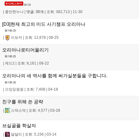
16 / 21
|
풍만한누나
|
댓글: 30개
|
조회: 382,713
|
11-30
[D3]현재 최고의 미드 사기챔프 오리아나
평가중 (
2
)
|
이보커
|
조회: 12,676
|
08-25
오리아나로티어올리기
평가중 (
2
)
|
제드2
|
조회: 8,161
|
08-22
오리아나의 새 역사를 함께 써가실분들을 구합니다.
평가중 (
3
)
|
으잉잉읭읭
|
조회: 7,408
|
04-18
친구를 위해 쓴 공략
|
스덕스덕
|
조회: 4,577
|
03-28
브실골플 학살자
|
달달리
|
조회: 5,156
|
03-14