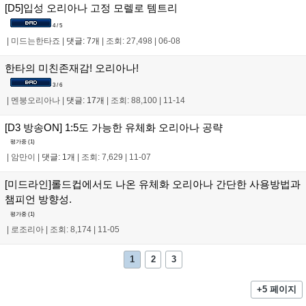
[D5]입성 오리아나 고정 모렐로 템트리
4 / 5
|
미드는한타죠
|
댓글: 7개
|
조회: 27,498
|
06-08
한타의 미친존재감! 오리아나!
3 / 6
|
멘붕오리아나
|
댓글: 17개
|
조회: 88,100
|
11-14
[D3 방송ON] 1:5도 가능한 유체화 오리아나 공략
평가중 (
1
)
|
암만이
|
댓글: 1개
|
조회: 7,629
|
11-07
[미드라인]롤드컵에서도 나온 유체화 오리아나 간단한 사용방법과
챔피언 방향성.
평가중 (
1
)
|
로조리아
|
조회: 8,174
|
11-05
1
2
3
+5 페이지