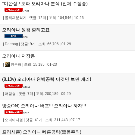
*미완성 / 도파 오리아나 분석 (전체 수정중)
7 / 10
|
롤해체분석기
|
댓글: 12개
|
조회: 104,546
|
10-26
오리아나 원챔 할려고요
3 / 6
|
Daebag
|
댓글: 9개
|
조회: 66,706
|
01-29
오리아나 저장용
|
권은형
|
조회: 15,185
|
01-23
(8.19v) 오리아나 완벽공략 이것만 보면 캐리!
13 / 15
|
어람숑
|
댓글: 7개
|
조회: 200,189
|
09-29
방송ON) 오리아나 버프!!! 오리아나 하자!!!
9 / 17
|
오리아나걸
|
댓글: 41개
|
조회: 311,443
|
07-17
프리시즌) 오리아나 빠른공략(짦음주의)