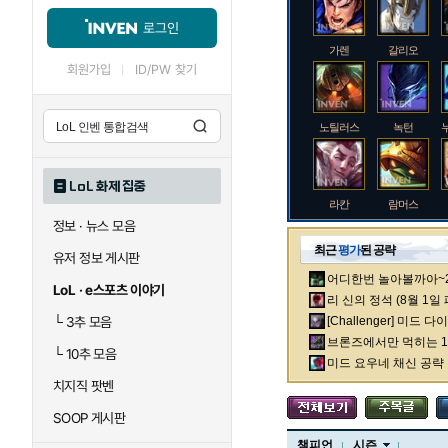
로그인
가렌
갈리오
회원가입
ID/PW 찾기
노틸러스
녹턴
LoL 화제 집중
라칸
람머스
정보 · 뉴스 모음
최근
평가
된 공략
유저 정보 게시판
어디한번 놀아볼까아~2차
로크
루시안
LoL · e스포츠 이야기
리 신의 정석 (8월 1일
└
3추 모음
[Challenger] 미드 
브론즈에서만 먹히는 1렙
└
10추 모음
말자하
말파이트
미드 요우네 채신 공략
치지직 팟벤
SOOP 게시판
바이
베이가
챔피언
시즌