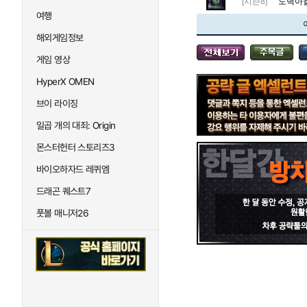
[시즌8]
도벽아칼
여행
해외게임정보
게임 영상
HyperX OMEN
브이 라이징
일곱 개의 대죄: Origin
몬스터헌터 스토리즈3
바이오하자드 레퀴엠
드래곤 퀘스트7
풋볼 매니저26