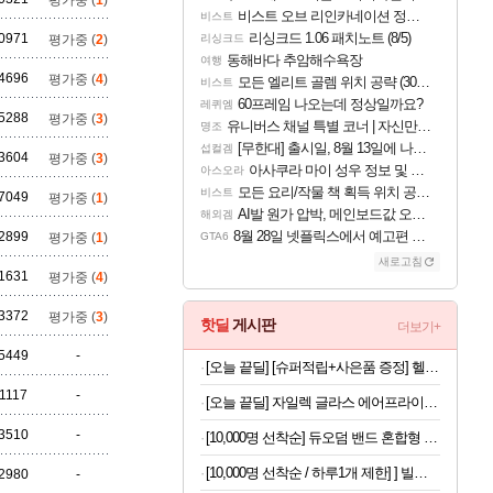
평가중 (
1
)
비스트 오브 리인카네이션 정보/공략글 모음
비스트
리싱크드 1.06 패치노트 (8/5)
0971
평가중 (
2
)
리싱크드
동해바다 추암해수욕장
여행
4696
평가중 (
4
)
모든 엘리트 골렘 위치 공략 (30개) - 방랑 결투가
비스트
60프레임 나오는데 정상일까요?
레퀴엠
5288
평가중 (
3
)
유니버스 채널 특별 코너 | 자신만의 스타일
명조
[무한대] 출시일, 8월 13일에 나오나
섭컬겜
3604
평가중 (
3
)
아사쿠라 마이 성우 정보 및 주요 필모
아스오라
모든 요리/작물 책 획득 위치 공략 (36개) - 미식가 도전과제
비스트
7049
평가중 (
1
)
AI발 원가 압박, 메인보드값 오르나
해외겜
8월 28일 넷플릭스에서 예고편 공개 예정
2899
평가중 (
1
)
GTA6
새로고침
1631
평가중 (
4
)
3372
평가중 (
3
)
핫딜
게시판
더보기+
5449
-
[오늘 끝딜] [슈퍼적립+사은품 증정] 헬스헬퍼 맥스컷 프로 크롬 추성훈 다이어트 혈당 체지방 컷팅제 120캡슐, 5개
1117
-
[오늘 끝딜] 자일렉 글라스 에어프라이어 6L 대용량 유리 바스켓
3510
-
[10,000명 선착순] 듀오덤 밴드 혼합형 8매
[10,000명 선착순 / 하루1개 제한] ] 빌리스홈 캡슐세제200개
2980
-