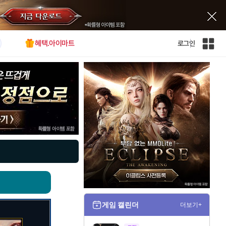
혜택.아이마트
로그인
인
벤
전
체
사
이
트
맵
게임 캘린더
더보기+