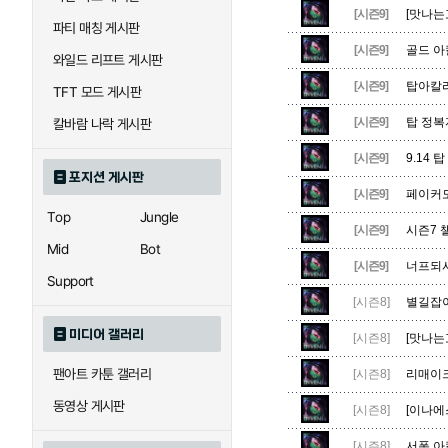
우르곳
워윅
[시즌9]
[맛나는
파티 매칭 게시판
[시즌9]
골드 아
와일드 리프트 게시판
자이라
자크
[시즌9]
탑아칼리
TFT 모드 게시판
[시즌9]
탑 정복
칼바람 나락 게시판
직스
진
[시즌9]
9.14 
포지션 게시판
[시즌9]
페이커도
Top
Jungle
[시즌9]
시즌7 
카이사
카직스
Mid
Bot
[시즌9]
너프되서
Support
[시즌8]
별길잡이
퀸
크산테
미디어 갤러리
[시즌8]
[맛나는
팬아트 카툰 갤러리
[시즌8]
리매이크
트리스타나
트린다미어
동영상 게시판
[시즌8]
[이나에스
[시즌8]
서폿 아