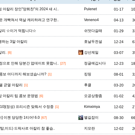
점 아칼리 장인"양희찬"의 2024 새 시..
Pulenet
01-17
1
비에고
빅토르
뽀삐
사미라
사이온
사일러스
샤코
운 개빡쳐서 멱살 캐리하려고 연구한..
Veneno4
04-13
3
칼리 ☆이거 먹힙니다☆
쉬엇다갈래
01-29
3
하는 3알 아칼리
호날두전설
12-24
6
세트
소나
소라카
쉔
쉬바나
스몰더
스웨인
칼리.
강선제일
[6]
03-07
3
정으로 인해 당분간 업데이트 못합니..
정글에갑시다
[27]
12-23
1
신드라
신지드
쓰레쉬
아리
아무무
아우렐리온 솔
아이번
콤보 어디까지 해보셨습니까?
킹띵
[1]
08-01
3
텔 균열 아칼리
후클
[1]
03-20
2
아트록스
아펠리오스
알리스타
암베사
애니
애니비아
애쉬
 탑 아칼리 팁 콤보 운영법
오공상향좀
[6]
01-02
4
10.10](정성) 프리시즌 맞춰서 수정중
Kimximya
[1]
12-02
2
오공
오로라
오른
오리아나
올라프
요네
요릭
 이젠 당당한 1티어! 6.0
별길잡이
[67]
08-30
6
/탑,미드) 드락사르 아칼리 참 좋습..
지모란
12-02
2