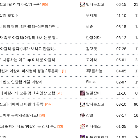
유나라
유미
이렐리아
이블린
이즈리얼
일라오이
자르반 4세
꼬꼬] 탑 착취 아칼리 공략
맛나는꼬꼬
[65]
06-15
2
칼리 핳핳ㅎ
우제제
11-10
1
자헨
잔나
잭스
제드
제라스
제리
제이스
 템의 혁명, 리안드리+심연의가면 ..
세준
08-15
1
자 죽무 아칼리(아칼리 하시는분 필..
한왕이다
08-12
1
질리언
징크스
초가스
카르마
카밀
카사딘
카서스
탑 아칼리 공략 ( 내가 보려고 만들었..
김꼬멧
07-28
1
 사용하는 미드 ap 미해분 아칼리
고여라
05-01
2
챌린저 아칼리 피지컬의 정점 J푸른하..
J푸른하늘
[1]
04-05
1
카타리나
칼리스타
케넨
케이틀린
케인
케일
코그모
 벤도 안당함 개꿀 아칼리
Simtae
02-07
1
] 아칼리의 모든 것! 1.4 영상 포함
별길잡이
[26]
11-16
6
클레드
키아나
킨드레드
타릭
탈론
탈리야
탐 켄치
꼬꼬] 리메이크 아칼리 공략
맛나는꼬꼬
[297]
08-10
9
 이후 공략개편할게요!
강멸
[28]
07-17
1
트위스티드 페이트
트위치
티모
파이크
판테온
피들스틱
피오라
] 뜻밖의 너프 '콩칼리'는 잠시 봉..
이나에스
[33]
01-25
9
칼리
반도의흔한티
11-07
2