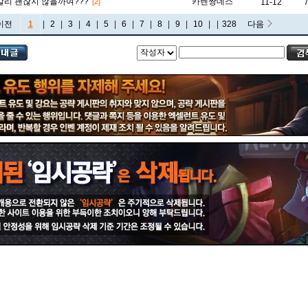
리 괜찮지 않을까여???
카렌짱데스
[2]
11-12
이전
1
|
2
|
3
|
4
|
5
|
6
|
7
|
8
|
9
|
10
|
...
|
328
다음