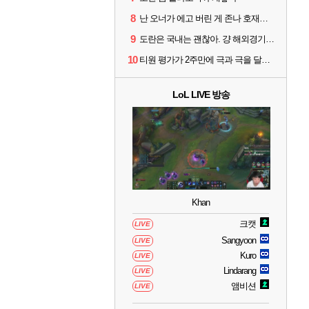
8
난 오너가 에고 버린 게 존나 호재라고 봄
9
도란은 국내는 괜찮아. 걍 해외경기가 개 쓰레기라 그래
10
티원 평가가 2주만에 극과 극을 달리고 있네
LoL LIVE 방송
Khan
크캣
LIVE
Sangyoon
LIVE
Kuro
LIVE
Lindarang
LIVE
앰비션
LIVE