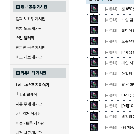
정보 공유 게시판
[시즌14]
전 850
팁과 노하우 게시판
블라디미르
블리츠크랭크
[시즌12]
브실 팀
패치 노트 게시판
[시즌12]
딜탱아
스킨 갤러리
[시즌12]
요즘유행
세라핀
세주아니
챔피언 공략 게시판
[시즌11]
[P3] 탱
버그 제보 게시판
[시즌11]
개인 사
시비르
신 짜오
커뮤니티 게시판
[시즌11]
아칼리 
[시즌11]
탑 점화
LoL · e스포츠 이야기
아칼리
아크샨
└
LoL 클래식
[시즌11]
GM1 )
자유 주제 게시판
[시즌11]
[D4][
에코
엘리스
서브컬처 게시판
[시즌10]
별길잡이]
이슈 · 토론 게시판
[시즌10]
(랭겜용
사건 사고 게시판