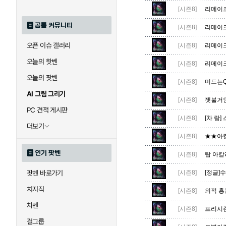
[시즌8]
리메이크
공통 커뮤니티
[시즌8]
리메이
오픈 이슈 갤러리
[시즌8]
리메이크
오늘의 핫벤
[시즌8]
리메이크
오늘의 팟벤
[시즌8]
미드는Q
AI 그림 그리기
[시즌8]
잿불거인
PC 견적 게시판
[시즌8]
[차 랑]
더보기
[시즌8]
★★아칼
인기 팟벤
[시즌8]
탑 아칼리
팟벤 바로가기
[시즌8]
[정글]
치지직
[시즌8]
의적 홍
차벤
[시즌8]
프리시즌
걸그룹