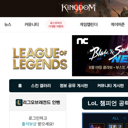
로스트아크
뉴스
커뮤니티
게임캘린더
게이머존
기대평 이벤트
홈
스킨 갤러리
정보 공유 게시판
커뮤니티 게시판
리그오브레전드 인벤
LoL 챔피언 공
로그인하고
ALL
ㄱ
출석보상
받으세요!