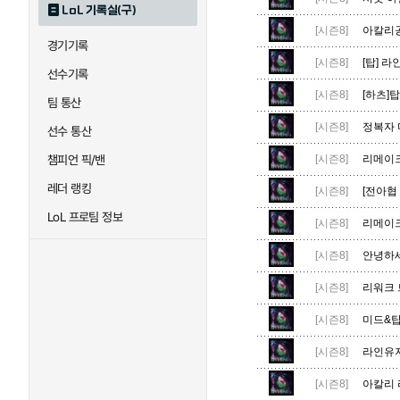
LoL 기록실(구)
하이머딩거
헤카림
[시즌8]
아칼리공
경기기록
[시즌8]
[탑] 
선수기록
[시즌8]
[하츠]
팀 통산
[시즌8]
정복자 
선수 통산
챔피언 픽/밴
[시즌8]
리메이크 
레더 랭킹
[시즌8]
[전아협
LoL 프로팀 정보
[시즌8]
리메이크
[시즌8]
안녕하
[시즌8]
리워크 트
[시즌8]
미드&탑
[시즌8]
라인유
[시즌8]
아칼리 