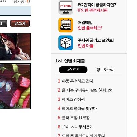
7477
평가중 (
1
)
PC 견적이 궁금하다면?
IT인벤 견적게시판
매일매일,
인벤 출석체크!
주사위 굴리고 포인트!
인벤 마블
LoL 인벤 화제글
e스포츠
정보&소식
1
야동 투척하고 간다
2
올 시즌 구마유시 솔킬 64회..jpg
3
페이즈 감상평
4
페이즈 영애짤 찾았다
5
룰러 부활 T1부활
6
T1이 ㅈㄴ 무서운게
7
도란 폼 올라오니까 개좋다