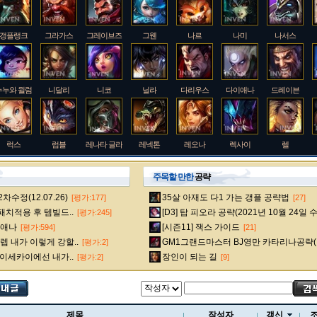
갱플랭크
그라가스
그레이브즈
그웬
나르
나미
나서스
누누와 윌럼프
니달리
니코
닐라
다리우스
다이애나
드레이븐
럭스
럼블
레나타 글라스크
레넥톤
레오나
렉사이
렐
주목할 만한
공략
수정(12.07.26)
35살 아재도 다1 가는 갱플 공략법
[평가:177]
[27]
룰루
르블랑
리 신
리븐
리산드라
릴리아
마스터 이
 패치적용 후 템빌드..
[D3] 탑 피오라 공략(2021년 10월 24일 
[평가:245]
다이애나
[시즌11] 잭스 가이드
[평가:594]
[21]
 내가 이렇게 강할..
GM1그랜드마스터 BJ영만 카타리나공략(
[평가:2]
멜
모데카이저
모르가나
문도 박사
미스 포츈
밀리오
바드
 이세카이에선 내가..
장인이 되는 길
[평가:2]
[9]
베인
벡스
벨베스
벨코즈
볼리베어
브라움
브라이어
제목
작성자
갱신