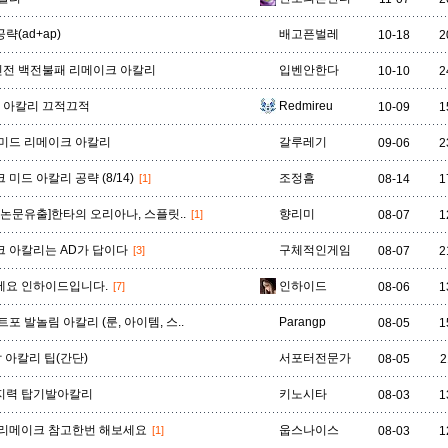
흐웨이
략(ad+ap)
배고픈벌레
10-18
2
라인전 백전불패 리메이크 아칼리
입벤안한다
10-10
2
탑 아칼리 끄적끄적
Redmireu
10-09
1
미드 리메이크 아칼리
갈루레기
09-06
2
미드 아칼리 공략 (8/14)
조정흠
[1]
08-14
1
 논문유출]한타의 오리아나, 스플릿..
향리미
[1]
08-07
1
 아칼리는 AD가 답이다
구체적인게임
[3]
08-07
2
세요 인하이드입니다.
인하이드
[7]
08-06
1
포 발놀림 아칼리 (룬, 아이템, 스..
Parangp
08-05
1
 아칼리 팁(간단)
서포터전문가
08-05
2
지력 탑기발아칼리
키노시타
08-03
1
리메이크 참고한번 해보세요
웁스나이스
[1]
08-03
1