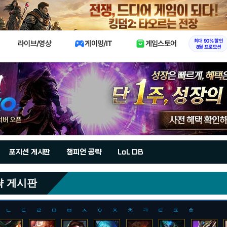
X
최대 90% 할인
라이브/영상
게이밍/IT
게임스토어
8월 프로모션
포지션 게시판
챔피언 공략
LoL DB
략 게시판
ㄴ
ㄷ
ㄹ
ㅁ
ㅂ
ㅅ
ㅇ
ㅈ
ㅊ
ㅋ
ㅌ
ㅍ
ㅎ