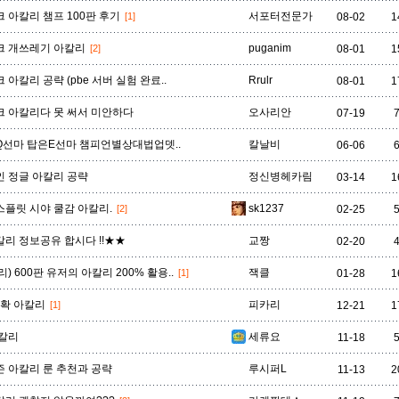
 아칼리 챔프 100판 후기
서포터전문가
[1]
08-02
1
크 개쓰레기 아칼리
puganim
[2]
08-01
1
 아칼리 공략 (pbe 서버 실험 완료..
Rrulr
08-01
1
 아칼리다 못 써서 미안하다
오사리안
07-19
선마 탑은E선마 챔피언별상대법업뎃..
칼날비
06-06
 정글 아칼리 공략
정신병헤카림
03-14
1
 스플릿 시야 쿨감 아칼리.
sk1237
[2]
02-25
리 정보공유 합시다 !!★★
교짱
02-20
) 600판 유저의 아칼리 200% 활용..
잭클
[1]
01-28
1
수확 아칼리
피카리
[1]
12-21
1
칼리
세류요
11-18
 아칼리 룬 추천과 공략
루시퍼L
11-13
2