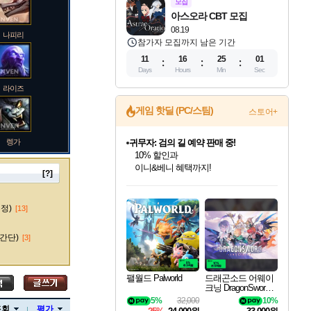
모집
아스오라 CBT 모집
08.19
나피리
참가자 모집까지 남은 기간
11
16
25
00
Days
Hours
Min
Sec
라이즈
게임 핫딜 (PC/스팀)
스토어+
귀무자: 검의 길 예약 판매 중!
10% 할인과
렝가
이니&베니 혜택까지!
[?]
비스트 오브 리인카네이션 정식 출시!
인벤게임즈 8월 특별 할인!
드래곤소드: 어웨이크닝 입점!
문명 7 특별 할인!
마블 투혼 파이팅 소울즈 정식출시!
커세어 코브 출시 기념 할인!
더 렐릭 퍼스트 가디언 정식 출시
베데스다 40주년 기념 할인 중!
캡콤 프렌차이즈 할인 진행 중!
캡콤 일부 상품 상시 할인
스타워즈 은하계 레이서
로블록스 기프트 카드 공식 입점
게임프릭 신작 IP
인기 퍼블리셔 모음!
스팀으로 만나는 드래곤소드!
조선&고려 DLC 출시 예정
마블 히어로 총 출동&화려한 격투!
해적'섬'을 발전시키자!
설화x하드코어 액션!
베데스다의 명작들을
몬헌, 바하 등 인기 IP를
몬헌 와일즈 & 드래곤즈 도그마2
인벤게임즈에서 10% 추가 적립
Robux를 가장 안전하고
마오카이
네이버 혜택가와 함께 예약하세요!
최대 90% 할인가를 만나보세요!
네이버혜택과 함께 만나보세요!
50%할인&추가 적립까지!
네이버 포인트 혜택까지!
할인&네이버혜택으로 만나보세요!
네이버페이 혜택과 만나보세요!
40주년 프로모션으로 만나보세요!
할인가에 만나보세요!
일부 에디션 상시 할인!
혜택으로 예약 판매 중
편안하게 충전하세요
수정)
[13]
간단)
[3]
바루스
팰월드 Palworld
드래곤소드 어웨이
크닝 DragonSword A
wakening
5%
32,000
10%
브랜드
조회
평가