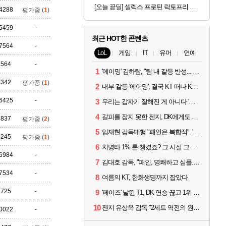
[오늘 끝딜] 셀렉스 프로틴 락토프리 플러스 근력 개선 단백질 608g, 4개
4288
평가중 (
1
)
5459
-
최근 HOT한 콘텐츠
7564
-
LoL
게임
IT
유머
연예
7564
-
1
'에이밍' 김하람, "팀 내 갈등 반성... 끝까지 뛰고 싶었다"
6342
평가중 (
1
)
2
내부 갈등 '에이밍', 결국 KT 떠나 KRX로...'지우'와 트레이드
6425
-
3
우리는 갑자기 잘해진 게 아니다 '씨맥' 김대호 감독의 자신감
4
갈피를 잡지 못한 젠지, DK에게도 0:2 패배
5837
평가중 (
2
)
5
임재현 감독대행 "패인은 복합적", '도란' "팀에 과부하 왔다"
4245
평가중 (
1
)
6
치명타 1% 룬 챙겼죠? 그 시절 그 감성 '롤 클래식' 30일 출시
6984
-
7
김대호 감독, "패인, 명쾌하고 심플...다시 힘낼 수 있어"
7534
-
8
여름의 KT, 한화생명까지 잡았다
5725
-
9
'페이즈' 날뛴 T1, DK 연승 끊고 1위 지켜
10
젠지 유상욱 감독 "2세트 역전의 원인...너무 급했다"
0022
-