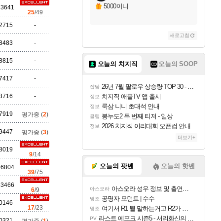
자야
5000이니
13641
25
/49
2715
-
새로고침
조이
8483
-
8815
-
오늘의 치지직
오늘의 SOOP
카시오페아
7417
-
26년 7월 팔로우 상승량 TOP 30 - 월간 치지직
잡담
3716
-
치지직 애플TV 앱 출시
정보
룩삼 니니 초대석 안내
정보
7919
평가중 (
2
)
코르키
봉누도2 두 번째 티저 - 일상
클립
2026 치지직 이리대회 오픈컵 안내
정보
9447
평가중 (
3
)
더보기+
8019
트런들
9
/14
오늘의 팟벤
오늘의 핫벤
66804
39
/75
63466
아스오라 성우 정보 및 출연작 모음
아스오라
6
/9
피즈
공명자 모먼트 | 수수
명조
0146
17
/23
여기서 R1 뭘 말하는거고 R2가 뭘말하는걸까요?
명조
라스트 에포크 시즌5 - 서리화신의 분노 티저
PV
0321